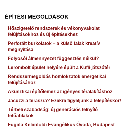
ÉPÍTÉSI MEGOLDÁSOK
Hőszigetelő rendszerek és vékonyvakolat
felújításokhoz és új építésekhez
Perforált burkolatok – a külső falak kreatív
megnyitása
Folyosói álmennyezet függesztés nélkül?
Lerombolt épület helyére épült a Kufli-játszótér
Rendszermegoldás homlokzatok energetikai
felújításához
Akusztikai építőlemez az igényes téralakításhoz
Jacuzzi a teraszra? Ezekre figyeljünk a telepítéskor!
Térbeli szabadság: új generációs felnyíló
tetőablakok
Fügefa Kelenföldi Evangélikus Óvoda, Budapest