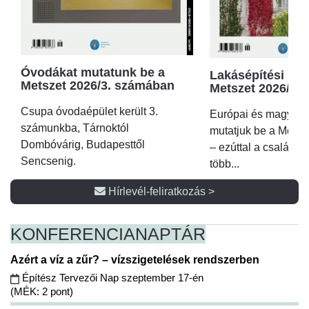
Óvodákat mutatunk be a
Lakásépítési kör
Metszet 2026/3. számában
Metszet 2026/2.
Csupa óvodaépület került 3.
Európai és magyar p
számunkba, Tárnoktól
mutatjuk be a Metsz
Dombóvárig, Budapesttől
– ezúttal a családi 
Sencsenig.
több...
Hírlevél-feliratkozás >
KONFERENCIA
NAPTÁR
Azért a víz a zűr? – vízszigetelések rendszerben
Építész Tervezői Nap szeptember 17-én
(MÉK: 2 pont)