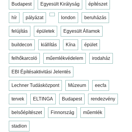
Budapest
Egyesült Királyság
építészet
hír
pályázat
london
beruházás
felújítás
épületek
Egyesült Államok
buildecon
kiállítás
Kína
épület
felhőkarcoló
műemlékvédelem
irodaház
EBI Építésaktivitási Jelentés
Lechner Tudásközpont
Múzeum
eecfa
tervek
ELTINGA
Budapest
rendezvény
belsőépítészet
Finnország
műemlék
stadion