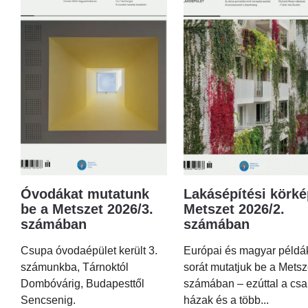
Óvodákat mutatunk
Lakásépítési körké
be a Metszet 2026/3.
Metszet 2026/2.
számában
számában
Csupa óvodaépület került 3.
Európai és magyar példá
számunkba, Tárnoktól
sorát mutatjuk be a Metsz
Dombóvárig, Budapesttől
számában – ezúttal a csa
Sencsenig.
házak és a több...