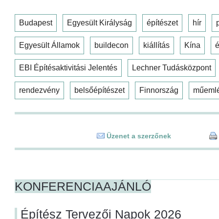
Budapest
Egyesült Királyság
építészet
hír
Egyesült Államok
buildecon
kiállítás
Kína
é
EBI Építésaktivitási Jelentés
Lechner Tudásközpont
rendezvény
belsőépítészet
Finnország
műeml
Üzenet a szerzőnek
KONFERENCIAAJÁNLÓ
Építész Tervezői Napok 2026