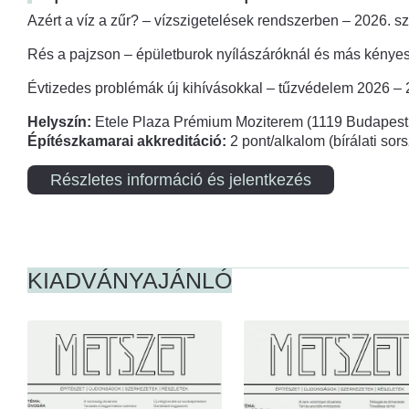
Azért a víz a zűr? – vízszigetelések rendszerben – 2026. s
Rés a pajzson – épületburok nyílászáróknál és más kényes
Évtizedes problémák új kihívásokkal – tűzvédelem 2026 –
Helyszín:
Etele Plaza Prémium Moziterem (1119 Budapest,
Építészkamarai akkreditáció:
2 pont/alkalom (bírálati so
Részletes információ és jelentkezés
KIADVÁNYAJÁNLÓ