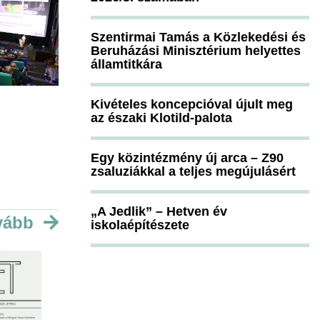
Szentirmai Tamás a Közlekedési és
Beruházási Minisztérium helyettes
államtitkára
Kivételes koncepcióval újult meg
az északi Klotild-palota
Egy közintézmény új arca – Z90
zsaluziákkal a teljes megújulásért
„A Jedlik” – Hetven év
vább
iskolaépítészete