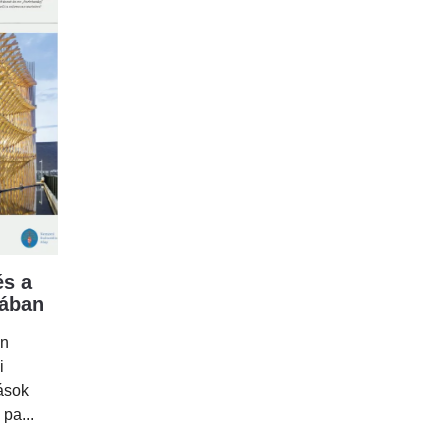
s a
mában
en
i
tások
 pa...