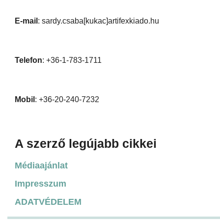
E-mail
: sardy.csaba[kukac]artifexkiado.hu
Telefon
: +36-1-783-1711
Mobil
: +36-20-240-7232
A szerző legújabb cikkei
Médiaajánlat
Impresszum
ADATVÉDELEM