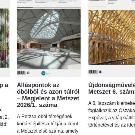
p a
Álláspontok az
Újdonságművelé
öbölből és azon túlról
Metszet 6. szá
– Megjelent a Metszet
A 6. lapszám kiemelt
2026/1. száma
k
foglalkozik az Oszaka
A Perzsa-öböl térségének
et 2.
Expóval, a világkiállí
kortárs építészetét járja körül
ládi
történetével és az idei
a Metszet első száma, amely