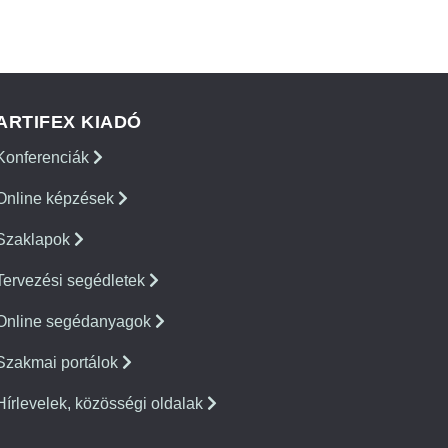
ARTIFEX KIADÓ
Konferenciák
Online képzések
Szaklapok
Tervezési segédletek
Online segédanyagok
Szakmai portálok
Hírlevelek, közösségi oldalak