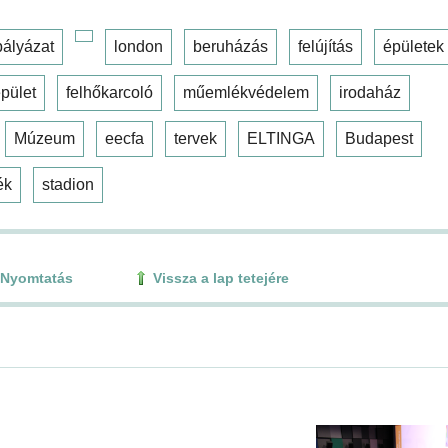
pályázat
london
beruházás
felújítás
épületek
pület
felhőkarcoló
műemlékvédelem
irodaház
Múzeum
eecfa
tervek
ELTINGA
Budapest
ék
stadion
Nyomtatás
Vissza a lap tetejére