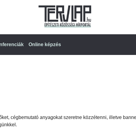
nferenciák
Online képzés
őket, cégbemutató anyagokat szeretne közzétenni, illetve banne
günkkel.