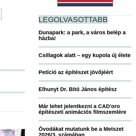
LEGOLVASOTTABB
Dunapark: a park, a város belép a
házba!
Csillagok alatt – egy kupola új élete
Petíció az építészet jövőjéért
Elhunyt Dr. Bitó János építész
Már lehet jelentkezni a CAD'oro
építészeti animációs filmszemlére
Óvodákat mutatunk be a Metszet
2026/3. számában