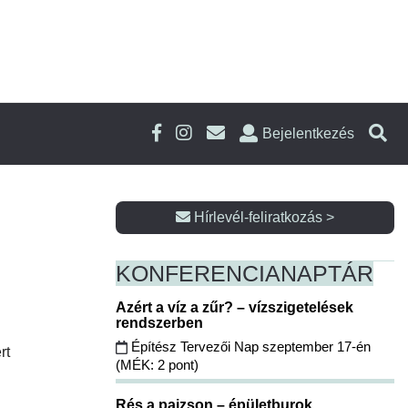
Bejelentkezés
Hírlevél-feliratkozás >
KONFERENCIA
NAPTÁR
Azért a víz a zűr? – vízszigetelések
rendszerben
Építész Tervezői Nap szeptember 17-én
rt
(MÉK: 2 pont)
Rés a pajzson – épületburok