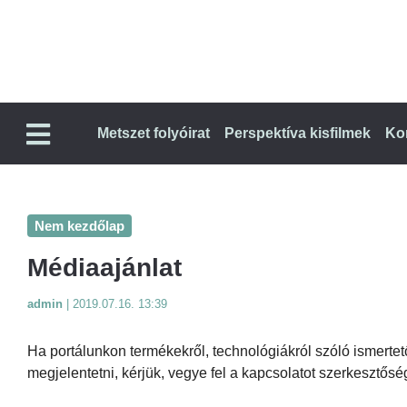
Metszet folyóirat
Perspektíva kisfilmek
Ko
Nem kezdőlap
Médiaajánlat
admin
|
2019.07.16. 13:39
Ha portálunkon termékekről, technológiákról szóló ismertet
megjelentetni, kérjük, vegye fel a kapcsolatot szerkesztősé