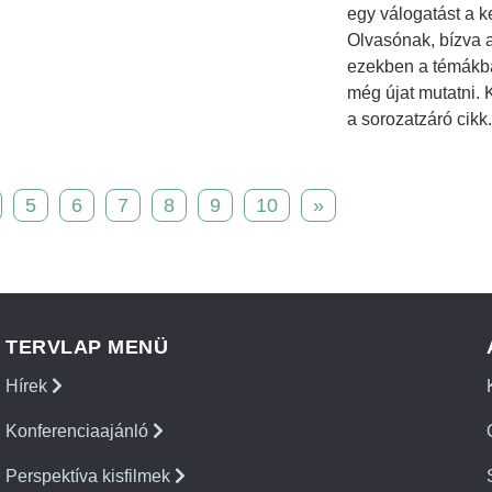
egy válogatást a 
Olvasónak, bízva 
ezekben a témákba
még újat mutatni. 
a sorozatzáró cikk.
5
6
7
8
9
10
»
TERVLAP MENÜ
Hírek
Konferenciaajánló
Perspektíva kisfilmek