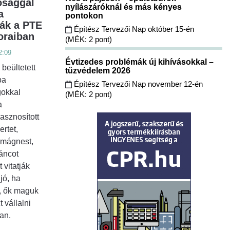
ósággal
nyílászáróknál és más kényes
a
pontokon
ák a PTE
Építész Tervezői Nap október 15-én
oraiban
(MÉK: 2 pont)
2:09
Évtizedes problémák új kihívásokkal –
beültetett
tűzvédelem 2026
ba
Építész Tervezői Nap november 12-én
gokkal
(MÉK: 2 pont)
a
asznosított
rtet,
őmágnest,
áncot
 vitatják
jó, ha
, ők maguk
 vállalni
an.