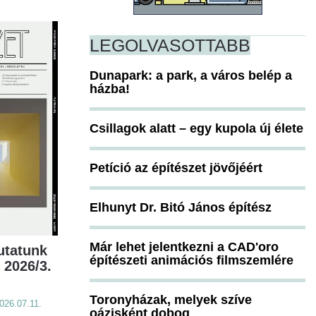
LEGOLVASOTTABB
Dunapark: a park, a város belép a
házba!
Csillagok alatt – egy kupola új élete
Petíció az építészet jövőjéért
Elhunyt Dr. Bitó János építész
Már lehet jelentkezni a CAD'oro
utatunk
építészeti animációs filmszemlére
 2026/3.
Toronyházak, melyek szíve
026.07.11.
oázisként dobog