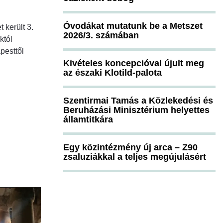
Óvodákat mutatunk be a Metszet
 került 3.
2026/3. számában
któl
pesttől
Kivételes koncepcióval újult meg
az északi Klotild-palota
Szentirmai Tamás a Közlekedési és
Beruházási Minisztérium helyettes
államtitkára
Egy közintézmény új arca – Z90
zsaluziákkal a teljes megújulásért