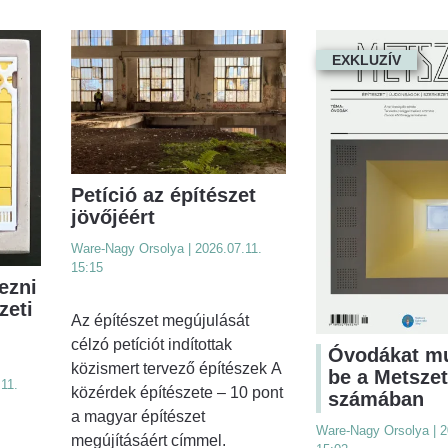
EXKLUZÍV
Petíció az építészet
jövőjéért
Ware-Nagy Orsolya | 2026.07.11.
15:15
ezni
zeti
Az építészet megújulását
célzó petíciót indítottak
Óvodákat m
közismert tervező építészek A
be a Metszet
11.
közérdek építészete – 10 pont
számában
a magyar építészet
Ware-Nagy Orsolya | 2
megújításáért címmel.