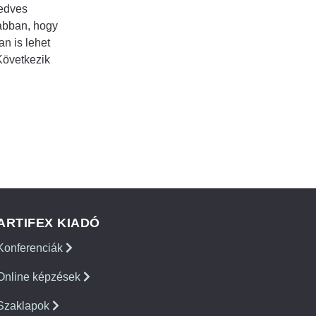
kedves
abban, hogy
n is lehet
Következik
ARTIFEX KIADÓ
Konferenciák
Online képzések
Szaklapok