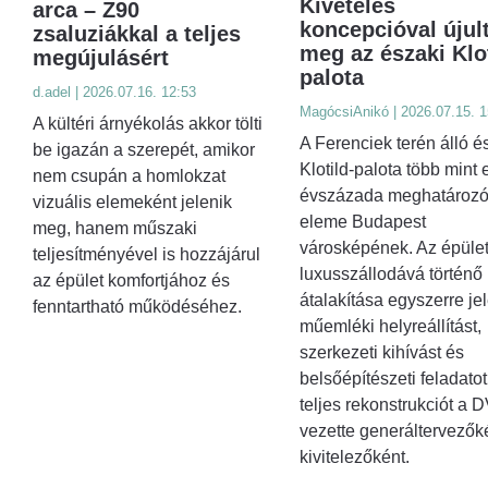
Kivételes
arca – Z90
koncepcióval újul
zsaluziákkal a teljes
meg az északi Klot
megújulásért
palota
d.adel | 2026.07.16. 12:53
MagócsiAnikó | 2026.07.15. 1
A kültéri árnyékolás akkor tölti
A Ferenciek terén álló é
be igazán a szerepét, amikor
Klotild-palota több mint 
nem csupán a homlokzat
évszázada meghatároz
vizuális elemeként jelenik
eleme Budapest
meg, hanem műszaki
városképének. Az épüle
teljesítményével is hozzájárul
luxusszállodává történő
az épület komfortjához és
átalakítása egyszerre jel
fenntartható működéséhez.
műemléki helyreállítást,
szerkezeti kihívást és
belsőépítészeti feladatot
teljes rekonstrukciót a 
vezette generáltervezők
kivitelezőként.