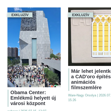
EXKLUZÍV
EXKLUZÍV
Már lehet jelentk
a CAD'oro építés
animációs
filmszemlére
Obama Center:
Ware-Nagy Orsolya | 2026.07.
Emlékmű helyett új
15:26
városi központ