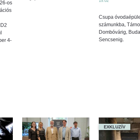
15:02
026-os
ációs
Csupa óvodaépület
számunkba, Tárno
 D2
Dombóvárig, Buda
l
Sencsenig.
ber 4-
EXKLUZÍV