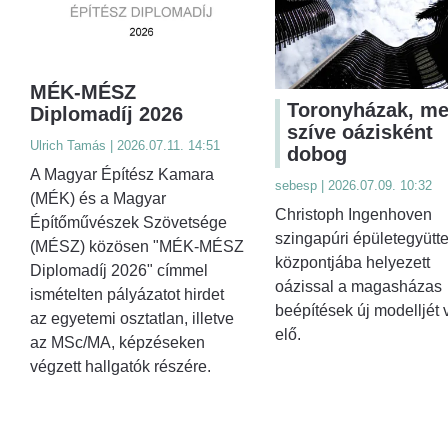
MÉK-MÉSZ
Toronyházak, me
Diplomadíj 2026
szíve oázisként
Ulrich Tamás | 2026.07.11. 14:51
dobog
A Magyar Építész Kamara
sebesp | 2026.07.09. 10:32
(MÉK) és a Magyar
Christoph Ingenhoven
Építőművészek Szövetsége
szingapúri épületegyütt
(MÉSZ) közösen "MÉK-MÉSZ
központjába helyezett
Diplomadíj 2026" címmel
oázissal a magasházas
ismételten pályázatot hirdet
beépítések új modelljét v
az egyetemi osztatlan, illetve
elő.
az MSc/MA, képzéseken
végzett hallgatók részére.