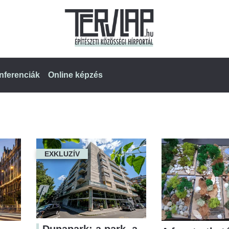
nferenciák
Online képzés
EXKLUZÍV
Dunapark: a park, a