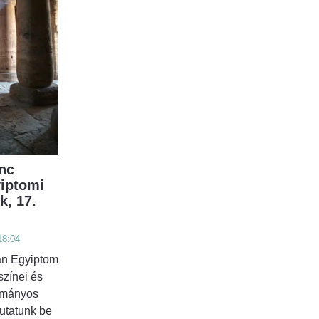
nc
yiptomi
k, 17.
18:04
an Egyiptom
színei és
ományos
utatunk be