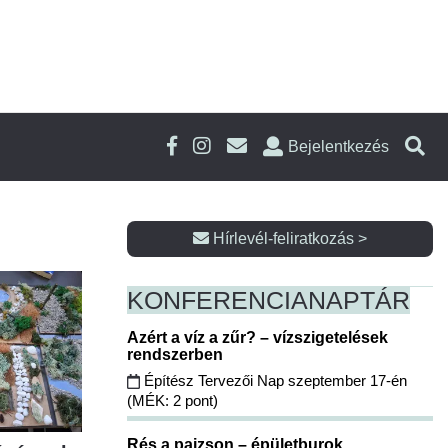
Bejelentkezés
Hírlevél-feliratkozás >
KONFERENCIA
NAPTÁR
Azért a víz a zűr? – vízszigetelések
rendszerben
Építész Tervezői Nap szeptember 17-én
(MÉK: 2 pont)
Rés a pajzson – épületburok