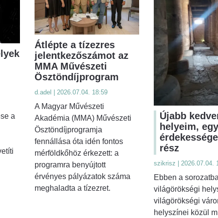
Átlépte a tízezres
lyek
jelentkezőszámot az
MMA Művészeti
Ösztöndíjprogram
d.adel | 2026.07.04. 18:59
A Magyar Művészeti
Újabb kedve
ese a
Akadémia (MMA) Művészeti
helyeim, eg
Ösztöndíjprogramja
érdekessége
fennállása óta idén fontos
rész
etíti
mérföldkőhöz érkezett: a
szikrisz | 2026.07.04. 
programra benyújtott
érvényes pályázatok száma
Ebben a sorozatb
meghaladta a tízezret.
világörökségi hely
világörökségi vár
helyszínei közül m