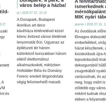
A fenntarthat
város belép a házba!
t
ismerkednek 
ild-
mérnökpalánt
pt | 2026.07.15. 15:19
MIK nyári táb
A Dunapark, Budapest
5:27
ptemik | 2026.07.15. 1
ikonikus art deco
kávéháza történetével közel
szaki
Az óvodások előre 
kilenc évtized városi életének
egy
fűmagos dobozok
lenyomatát őrzi. Ugyanaz az
ó
emberkékkel, virá
építészeti tér három
házat készítenek, 
különböző korszakban három
t
kisiskolások újra-h
eltérő életformához
tejesdobozból kiske
alkalmazkodott, miközben
entett
dekorgumiból hűt
Hofstätter Béla és Domány
zsugorkából nyakl
Ferenc eredeti térgondolata
varázsolnak, és azt
végig felismerhető maradt.
. A
meg, hogy miért is 
DVM
zöldebb egy város
ént és
miként tudnak részt
ebben a folyamatb