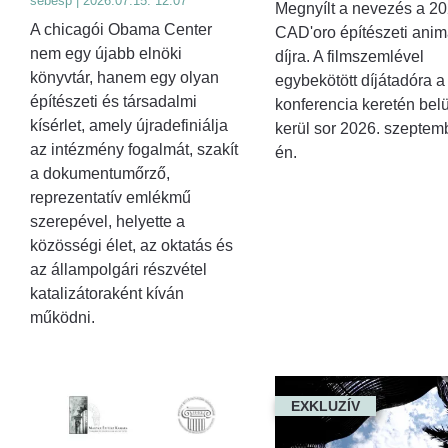
sebesp | 2026.07.15. 12:07
Megnyílt a nevezés a 2
A chicagói Obama Center
CAD'oro építészeti anim
nem egy újabb elnöki
díjra. A filmszemlével
könyvtár, hanem egy olyan
egybekötött díjátadóra a
építészeti és társadalmi
konferencia keretén belü
kísérlet, amely újradefiniálja
kerül sor 2026. szeptem
az intézmény fogalmát, szakít
én.
a dokumentumőrző,
reprezentatív emlékmű
szerepével, helyette a
közösségi élet, az oktatás és
az állampolgári részvétel
katalizátoraként kíván
működni.
EXKLUZÍV