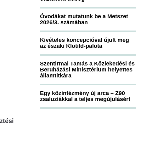
Óvodákat mutatunk be a Metszet
2026/3. számában
Kivételes koncepcióval újult meg
az északi Klotild-palota
Szentirmai Tamás a Közlekedési és
Beruházási Minisztérium helyettes
államtitkára
Egy közintézmény új arca – Z90
zsaluziákkal a teljes megújulásért
ztési