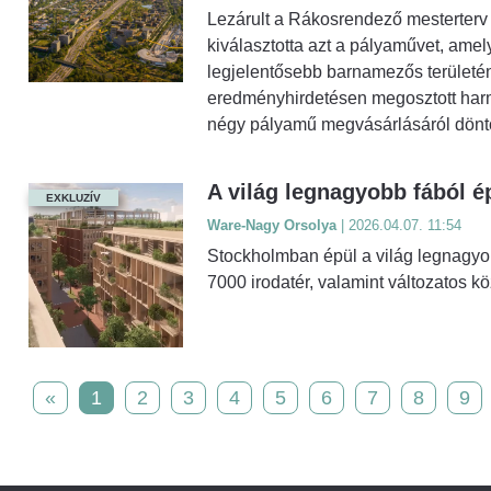
Lezárult a Rákosrendező mesterterv – 
kiválasztotta azt a pályaművet, amel
legjelentősebb barnamezős területéne
eredményhirdetésen megosztott harmad
négy pályamű megvásárlásáról döntöt
A világ legnagyobb fából é
EXKLUZÍV
Ware-Nagy Orsolya
| 2026.04.07. 11:54
Stockholmban épül a világ legnagyob
7000 irodatér, valamint változatos k
«
1
2
3
4
5
6
7
8
9