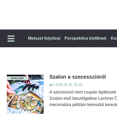
Metszet folyóirat
Perspektíva kisfilmek
Ko
Szalon a szecesszióról
EXKLUZÍV
pt
| 2026.06.26. 01:42
A szecesszió nem csupán építészeti s
Szalon első beszélgetése Lechner Ö
mecenatúra példáin keresztül kereste