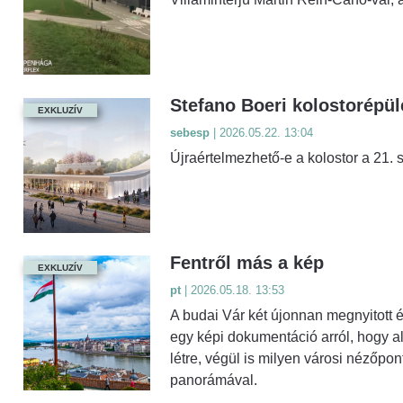
Stefano Boeri kolostorépül
EXKLUZÍV
sebesp
| 2026.05.22. 13:04
Újraértelmezhető-e a kolostor a 21. s
Fentről más a kép
EXKLUZÍV
pt
| 2026.05.18. 13:53
A budai Vár két újonnan megnyitott 
egy képi dokumentáció arról, hogy ala
létre, végül is milyen városi nézőpo
panorámával.