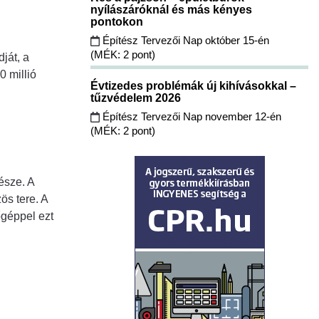
nyílászáróknál és más kényes
pontokon
Építész Tervezői Nap október 15-én
(MÉK: 2 pont)
ját, a
0 millió
Évtizedes problémák új kihívásokkal –
tűzvédelem 2026
Építész Tervezői Nap november 12-én
(MÉK: 2 pont)
észe. A
ös tere. A
őgéppel ezt