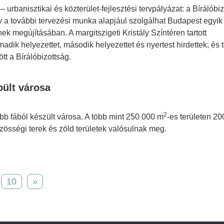
urbanisztikai és közterület-fejlesztési tervpályázat: a Bírálóbi
y a további tervezési munka alapjául szolgálhat Budapest egyik
k megújításában. A margitszigeti Kristály Színtéren tartott
ik helyezettet, második helyezettet és nyertest hirdettek, és 
t a Bírálóbizottság.
pült városa
2
b fából készült városa. A több mint 250 000 m
-es területen 20
özösségi terek és zöld területek valósulnak meg.
10
»