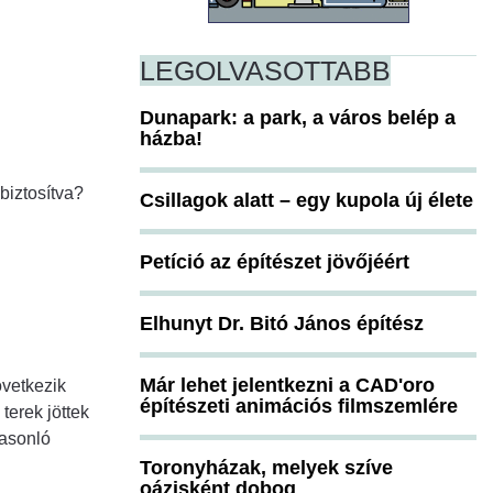
LEGOLVASOTTABB
Dunapark: a park, a város belép a
házba!
biztosítva?
Csillagok alatt – egy kupola új élete
Petíció az építészet jövőjéért
Elhunyt Dr. Bitó János építész
Már lehet jelentkezni a CAD'oro
övetkezik
építészeti animációs filmszemlére
terek jöttek
hasonló
Toronyházak, melyek szíve
oázisként dobog