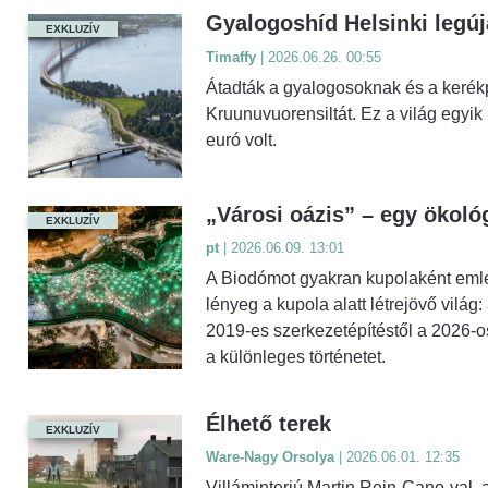
Gyalogoshíd Helsinki legú
EXKLUZÍV
Timaffy
| 2026.06.26. 00:55
Átadták a gyalogosoknak és a kerék
Kruunuvuorensiltát. Ez a világ egyik
euró volt.
„Városi oázis” – egy ökológ
EXKLUZÍV
pt
| 2026.06.09. 13:01
A Biodómot gyakran kupolaként emleg
lényeg a kupola alatt létrejövő világ
2019-es szerkezetépítéstől a 2026-o
a különleges történetet.
Élhető terek
EXKLUZÍV
Ware-Nagy Orsolya
| 2026.06.01. 12:35
Villáminterjú Martin Rein-Cano-val, a