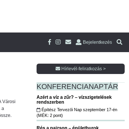
Bejelentkezés
Hírlevél-feliratkozás >
KONFERENCIA
NAPTÁR
Azért a víz a zűr? – vízszigetelések
A Városi
rendszerben
 a
Építész Tervezői Nap szeptember 17-én
(MÉK: 2 pont)
össze.
Rés a pajzson – épületburok