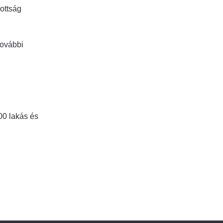
zottság
további
00 lakás és