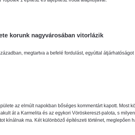
ete korunk nagyvárosában vitorlázik
zázadban, megtartva a befelé fordulást, egyúttal átjárhatóságot 
épülete az elmúlt napokban bőséges kommentárt kapott. Most k
kult át a Karmelita és az egykori Vöröskereszt-palota, s milyen 
ntot kínálnak ma. Két különböző építészeti történet, meglepően 