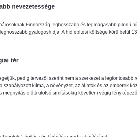
jabb nevezetessége
párosoknak Finnország leghosszabb és legmagasabb pilonú híd
 leghosszabb gyalogoshídja. A híd építési költsége körülbelül 13
iai tér
etjük, pedig tervezői szerint nem a szerkezet a legfontosabb r
: a szabályozott klíma, a növényzet, az állatok és az emberek köz
s megnyitás előtti utolsó simításokig követtem végig fényképez
 Topotek 1 építész és tájépítész iroda alapítójával.