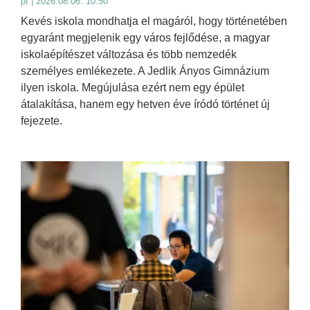
pt | 2026.08.06. 10:50
Kevés iskola mondhatja el magáról, hogy történetében
egyaránt megjelenik egy város fejlődése, a magyar
iskolaépítészet változása és több nemzedék
személyes emlékezete. A Jedlik Ányos Gimnázium
ilyen iskola. Megújulása ezért nem egy épület
átalakítása, hanem egy hetven éve íródó történet új
fejezete.