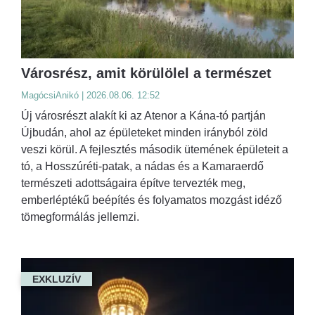
Városrész, amit körülölel a természet
MagócsiAnikó | 2026.08.06. 12:52
Új városrészt alakít ki az Atenor a Kána-tó partján
Újbudán, ahol az épületeket minden irányból zöld
veszi körül. A fejlesztés második ütemének épületeit a
tó, a Hosszúréti-patak, a nádas és a Kamaraerdő
természeti adottságaira építve tervezték meg,
emberléptékű beépítés és folyamatos mozgást idéző
tömegformálás jellemzi.
EXKLUZÍV