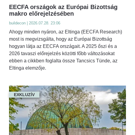
EECFA országok az Európai Bizottság
makro előrejelzésében
buildecon | 2026.07.28. 23:06
Ahogy minden nyáron, az Eltinga (EECFA Research)
most is megvizsgálta, hogy az Európai Bizottság
hogyan látja az EECFA országait. A 2025 őszi és a
2026 tavaszi előrejelzés közötti főbb változásokat
ebben a cikkben foglalta össze Tancsics Tünde, az
Eltinga elemzője.
EXKLUZÍV