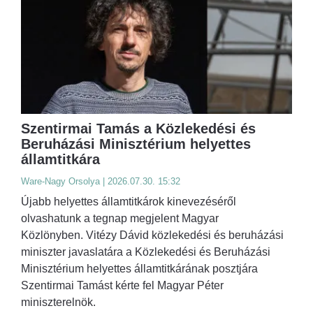
Szentirmai Tamás a Közlekedési és
Beruházási Minisztérium helyettes
államtitkára
Ware-Nagy Orsolya | 2026.07.30. 15:32
Újabb helyettes államtitkárok kinevezéséről
olvashatunk a tegnap megjelent Magyar
Közlönyben. Vitézy Dávid közlekedési és beruházási
miniszter javaslatára a Közlekedési és Beruházási
Minisztérium helyettes államtitkárának posztjára
Szentirmai Tamást kérte fel Magyar Péter
miniszterelnök.