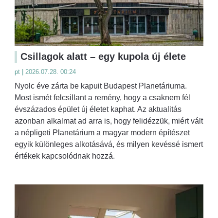
Csillagok alatt – egy kupola új élete
pt | 2026.07.28. 00:24
Nyolc éve zárta be kapuit Budapest Planetáriuma.
Most ismét felcsillant a remény, hogy a csaknem fél
évszázados épület új életet kaphat. Az aktualitás
azonban alkalmat ad arra is, hogy felidézzük, miért vált
a népligeti Planetárium a magyar modern építészet
egyik különleges alkotásává, és milyen kevéssé ismert
értékek kapcsolódnak hozzá.