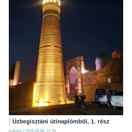
Üzbegisztáni útinaplómból, 1. rész
szikrisz | 2026.08.06. 12:36