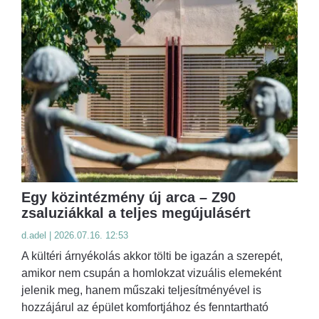
Egy közintézmény új arca – Z90
zsaluziákkal a teljes megújulásért
d.adel | 2026.07.16. 12:53
A kültéri árnyékolás akkor tölti be igazán a szerepét,
amikor nem csupán a homlokzat vizuális elemeként
jelenik meg, hanem műszaki teljesítményével is
hozzájárul az épület komfortjához és fenntartható