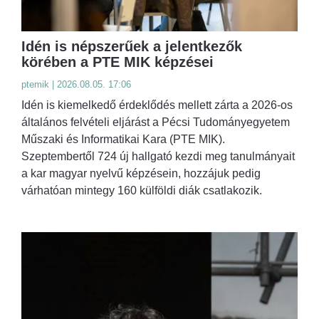
Idén is népszerűek a jelentkezők
körében a PTE MIK képzései
ptemik | 2026.08.05. 17:06
Idén is kiemelkedő érdeklődés mellett zárta a 2026-os
általános felvételi eljárást a Pécsi Tudományegyetem
Műszaki és Informatikai Kara (PTE MIK).
Szeptembertől 724 új hallgató kezdi meg tanulmányait
a kar magyar nyelvű képzésein, hozzájuk pedig
várhatóan mintegy 160 külföldi diák csatlakozik.