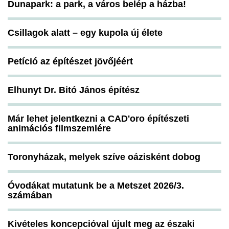
Dunapark: a park, a város belép a házba!
Csillagok alatt – egy kupola új élete
Petíció az építészet jövőjéért
Elhunyt Dr. Bitó János építész
Már lehet jelentkezni a CAD'oro építészeti
animációs filmszemlére
Toronyházak, melyek szíve oázisként dobog
Óvodákat mutatunk be a Metszet 2026/3.
számában
Kivételes koncepcióval újult meg az északi