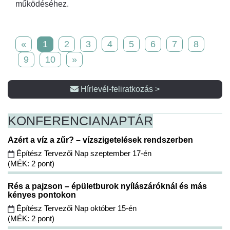
működéséhez.
«
1
2
3
4
5
6
7
8
9
10
»
Hírlevél-feliratkozás >
KONFERENCIA
NAPTÁR
Azért a víz a zűr? – vízszigetelések rendszerben
Építész Tervezői Nap szeptember 17-én
(MÉK: 2 pont)
Rés a pajzson – épületburok nyílászáróknál és más
kényes pontokon
Építész Tervezői Nap október 15-én
(MÉK: 2 pont)