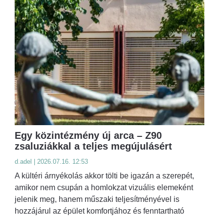
Egy közintézmény új arca – Z90
zsaluziákkal a teljes megújulásért
d.adel | 2026.07.16. 12:53
A kültéri árnyékolás akkor tölti be igazán a szerepét,
amikor nem csupán a homlokzat vizuális elemeként
jelenik meg, hanem műszaki teljesítményével is
hozzájárul az épület komfortjához és fenntartható