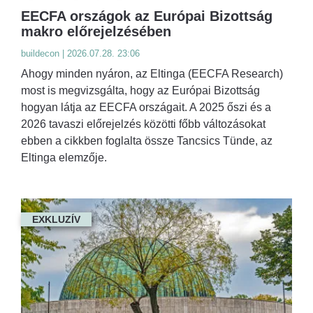
EECFA országok az Európai Bizottság
makro előrejelzésében
buildecon | 2026.07.28. 23:06
Ahogy minden nyáron, az Eltinga (EECFA Research)
most is megvizsgálta, hogy az Európai Bizottság
hogyan látja az EECFA országait. A 2025 őszi és a
2026 tavaszi előrejelzés közötti főbb változásokat
ebben a cikkben foglalta össze Tancsics Tünde, az
Eltinga elemzője.
EXKLUZÍV