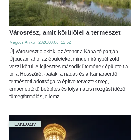
Városrész, amit körülölel a természet
MagócsiAnikó | 2026.08.06. 12:52
Új városrészt alakít ki az Atenor a Kána-tó partján
Újbudán, ahol az épületeket minden irányból zöld
veszi körül. A fejlesztés második ütemének épületeit a
tó, a Hosszúréti-patak, a nádas és a Kamaraerdő
természeti adottságaira építve tervezték meg,
emberléptékű beépítés és folyamatos mozgást idéző
tömegformálás jellemzi.
EXKLUZÍV