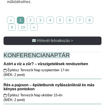
működéséhez.
«
1
2
3
4
5
6
7
8
9
10
»
Hírlevél-feliratkozás >
KONFERENCIA
NAPTÁR
Azért a víz a zűr? – vízszigetelések rendszerben
Építész Tervezői Nap szeptember 17-én
(MÉK: 2 pont)
Rés a pajzson – épületburok nyílászáróknál és más
kényes pontokon
Építész Tervezői Nap október 15-én
(MÉK: 2 pont)