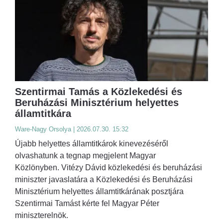
Szentirmai Tamás a Közlekedési és
Beruházási Minisztérium helyettes
államtitkára
Ware-Nagy Orsolya | 2026.07.30. 15:32
Újabb helyettes államtitkárok kinevezéséről
olvashatunk a tegnap megjelent Magyar
Közlönyben. Vitézy Dávid közlekedési és beruházási
miniszter javaslatára a Közlekedési és Beruházási
Minisztérium helyettes államtitkárának posztjára
Szentirmai Tamást kérte fel Magyar Péter
miniszterelnök.