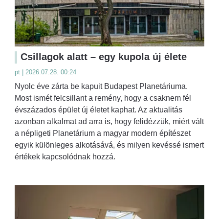
Csillagok alatt – egy kupola új élete
pt | 2026.07.28. 00:24
Nyolc éve zárta be kapuit Budapest Planetáriuma.
Most ismét felcsillant a remény, hogy a csaknem fél
évszázados épület új életet kaphat. Az aktualitás
azonban alkalmat ad arra is, hogy felidézzük, miért vált
a népligeti Planetárium a magyar modern építészet
egyik különleges alkotásává, és milyen kevéssé ismert
értékek kapcsolódnak hozzá.