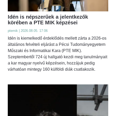
Idén is népszerűek a jelentkezők
körében a PTE MIK képzései
ptemik | 2026.08.05. 17:06
Idén is kiemelkedő érdeklődés mellett zárta a 2026-os
általános felvételi eljárást a Pécsi Tudományegyetem
Műszaki és Informatikai Kara (PTE MIK).
Szeptembertől 724 új hallgató kezdi meg tanulmányait
a kar magyar nyelvű képzésein, hozzájuk pedig
várhatóan mintegy 160 külföldi diák csatlakozik.