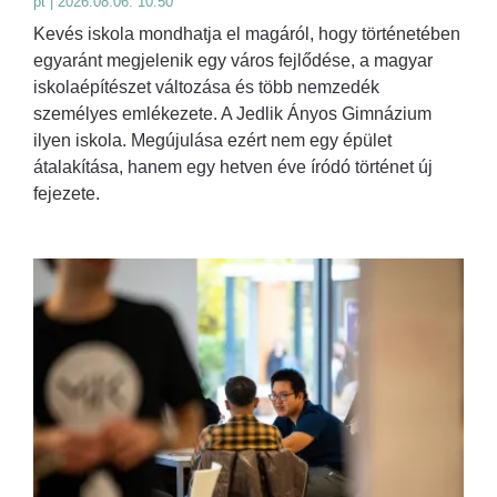
pt | 2026.08.06. 10:50
Kevés iskola mondhatja el magáról, hogy történetében
egyaránt megjelenik egy város fejlődése, a magyar
iskolaépítészet változása és több nemzedék
személyes emlékezete. A Jedlik Ányos Gimnázium
ilyen iskola. Megújulása ezért nem egy épület
átalakítása, hanem egy hetven éve íródó történet új
fejezete.