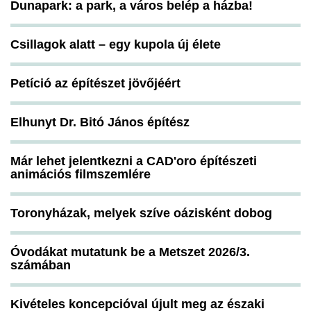
Dunapark: a park, a város belép a házba!
Csillagok alatt – egy kupola új élete
Petíció az építészet jövőjéért
Elhunyt Dr. Bitó János építész
Már lehet jelentkezni a CAD'oro építészeti
animációs filmszemlére
Toronyházak, melyek szíve oázisként dobog
Óvodákat mutatunk be a Metszet 2026/3.
számában
Kivételes koncepcióval újult meg az északi