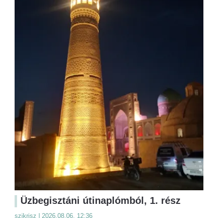
Üzbegisztáni útinaplómból, 1. rész
szikrisz | 2026.08.06. 12:36