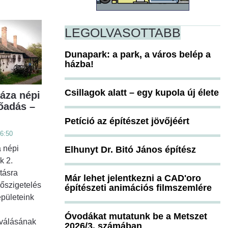
LEGOLVASOTTABB
Dunapark: a park, a város belép a
házba!
Csillagok alatt – egy kupola új élete
áza népi
lőadás –
Petíció az építészet jövőjéért
16:50
 népi
Elhunyt Dr. Bitó János építész
k 2.
tásra
Már lehet jelentkezni a CAD'oro
hőszigetelés
építészeti animációs filmszemlére
épületeink
,
Óvodákat mutatunk be a Metszet
oválásának
2026/3. számában