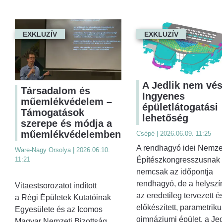
EXKLUZÍV
EXKLUZÍV
A Jedlik nem vés
Társadalom és
Ingyenes
műemlékvédelem –
épületlátogatási
Támogatások
lehetőség
szerepe és módja a
műemlékvédelemben
Csépé | 2026.06.09. 11:25
A rendhagyó idei Nemze
Ware-Nagy Orsolya | 2026.06.10.
Építészkongresszusnak
11:21
nemcsak az időpontja
rendhagyó, de a helyszín
Vitaestsorozatot indított
az eredetileg tervezett é
a Régi Épületek Kutatóinak
előkészített, parametriku
Egyesülete és az Icomos
gimnáziumi épület, a Jed
Magyar Nemzeti Bizottság