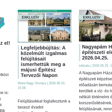
EXKLUZÍV
EXKLUZÍV
z el!
Nagyapám H
Legfeljebbújítás: A
építészeti e
közelmúlt izgalmas
2026.04.25.
felújításait
ismerhettük meg a
trikkala | 2026.05.25. 
májusi Építész
A Nagyapám Háza
tközi
Tervezői Napon
építészeti képzése
Ware-Nagy Orsolya | 2026.06.01.
előadásán bemuta
15:06
kerültek a víz- és 
e is:
nélküli történelmi 
s
Felújításokkal foglalkoztunk a
korszerűsítésének
s
tavaszi évadot
felújításának, ren
lik