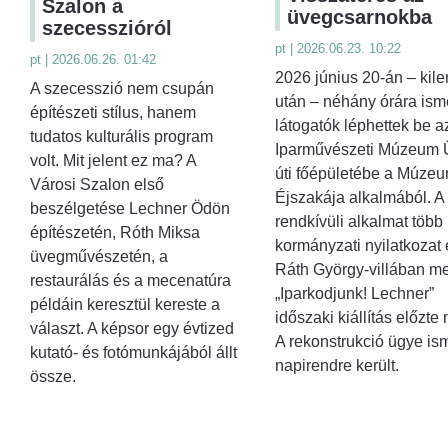
Szalon a
üvegcsarnokba
szecesszióról
pt | 2026.06.23. 10:22
pt | 2026.06.26. 01:42
2026 június 20-án – kile
A szecesszió nem csupán
után – néhány órára ism
építészeti stílus, hanem
látogatók léphettek be a
tudatos kulturális program
Iparművészeti Múzeum Ü
volt. Mit jelent ez ma? A
úti főépületébe a Múze
Városi Szalon első
Éjszakája alkalmából. A
beszélgetése Lechner Ödön
rendkívüli alkalmat több
építészetén, Róth Miksa
kormányzati nyilatkozat 
üvegművészetén, a
Ráth György-villában me
restaurálás és a mecenatúra
„Iparkodjunk! Lechner”
példáin keresztül kereste a
időszaki kiállítás előzte
választ. A képsor egy évtized
A rekonstrukció ügye is
kutató- és fotómunkájából állt
napirendre került.
össze.