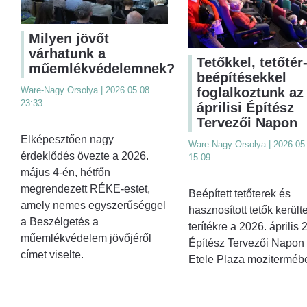
Milyen jövőt
várhatunk a
Tetőkkel, tetőtér
műemlékvédelemnek?
beépítésekkel
foglalkoztunk az
Ware-Nagy Orsolya | 2026.05.08.
23:33
áprilisi Építész
Tervezői Napon
Elképesztően nagy
Ware-Nagy Orsolya | 2026.05.
érdeklődés övezte a 2026.
15:09
május 4-én, hétfőn
megrendezett RÉKE-estet,
Beépített tetőterek és
amely nemes egyszerűséggel
hasznosított tetők került
a Beszélgetés a
terítékre a 2026. április 
műemlékvédelem jövőjéről
Építész Tervezői Napon
címet viselte.
Etele Plaza moziterméb