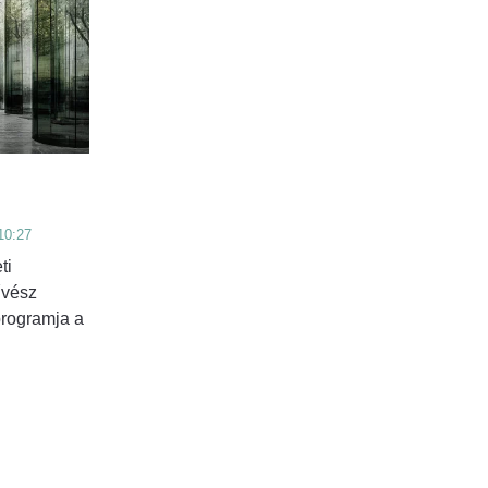
10:27
ti
űvész
programja a