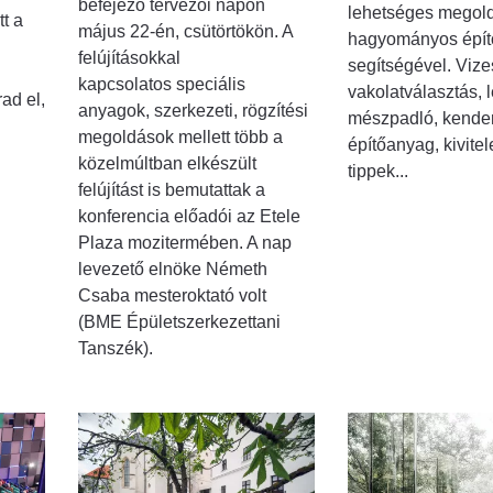
befejező tervezői napon
lehetséges megold
t a
május 22-én, csütörtökön. A
hagyományos épí
felújításokkal
segítségével. Viz
kapcsolatos speciális
vakolatválasztás, 
ad el,
anyagok, szerkezeti, rögzítési
mészpadló, kender
megoldások mellett több a
építőanyag, kivitel
közelmúltban elkészült
tippek...
felújítást is bemutattak a
konferencia előadói az Etele
Plaza mozitermében. A nap
levezető elnöke Németh
Csaba mesteroktató volt
(BME Épületszerkezettani
Tanszék).