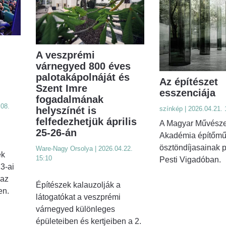
-
A veszprémi
várnegyed 800 éves
palotakápolnáját és
Az építészet
Szent Imre
esszenciája
fogadalmának
08.
helyszínét is
színkép | 2026.04.21. 
felfedezhetjük április
A Magyar Művésze
25-26-án
Akadémia építőm
ösztöndíjasainak 
Ware-Nagy Orsolya | 2026.04.22.
ek
15:10
Pesti Vigadóban.
23-ai
 az
Építészek kalauzolják a
en.
látogatókat a veszprémi
várnegyed különleges
épületeiben és kertjeiben a 2.