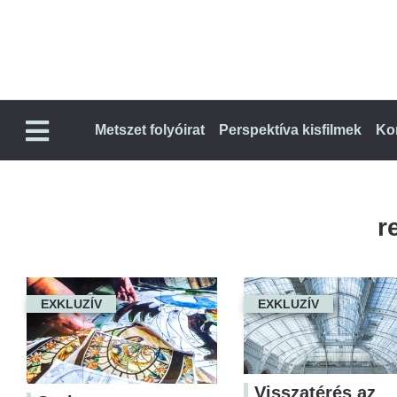
Metszet folyóirat
Perspektíva kisfilmek
Ko
r
EXKLUZÍV
EXKLUZÍV
Visszatérés az