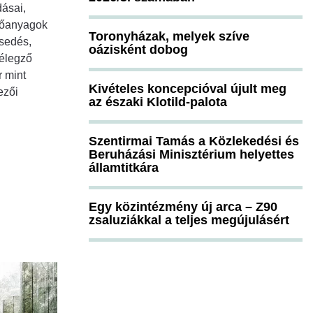
ásai,
tőanyagok
Toronyházak, melyek szíve
esedés,
oázisként dobog
lélegző
 mint
Kivételes koncepcióval újult meg
ezői
az északi Klotild-palota
Szentirmai Tamás a Közlekedési és
Beruházási Minisztérium helyettes
államtitkára
Egy közintézmény új arca – Z90
zsaluziákkal a teljes megújulásért