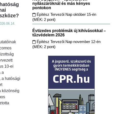
nyílászáróknál és más kényes
hatóság
pontokon
mai
Építész Tervezői Nap október 15-én
szköze?
(MÉK: 2 pont)
026.06.14.
Évtizedes problémák új kihívásokkal –
tűzvédelem 2026
Építész Tervezői Nap november 12-én
utatóinak
(MÉK: 2 pont)
Icomos
zottság
rvezett
us 10-ei
 a
 a hatósági
rt
 a közönség
mos
totta