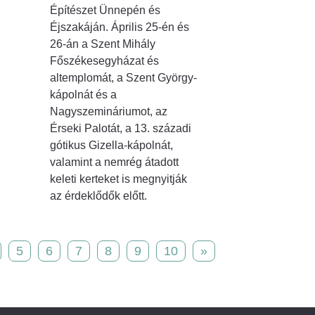
Építészet Ünnepén és
Éjszakáján. Április 25-én és
26-án a Szent Mihály
Főszékesegyházat és
altemplomát, a Szent György-
kápolnát és a
Nagyszemináriumot, az
Érseki Palotát, a 13. századi
gótikus Gizella-kápolnát,
valamint a nemrég átadott
keleti kerteket is megnyitják
az érdeklődők előtt.
5
6
7
8
9
10
»