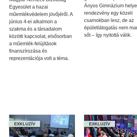
Ányos Gimnázium helyet
Egyesület a hazai
rendezvény egy közeli
műemlékvédelem jövőjéről. A
csarnokban lesz, de az
június 4-ei alkalmon a
épületlátogatás nem mar
szakma és a társadalom
sőt – így nyitottá válik.
közötti kapcsolat, elsősorban
a műemlék-felújítások
finanszírozása és
reprezentációja volt a téma.
EXKLUZÍV
EXKLUZÍV