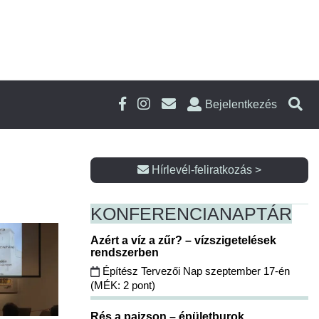
Bejelentkezés
Hírlevél-feliratkozás >
KONFERENCIA
NAPTÁR
Azért a víz a zűr? – vízszigetelések
rendszerben
Építész Tervezői Nap szeptember 17-én
(MÉK: 2 pont)
Rés a pajzson – épületburok