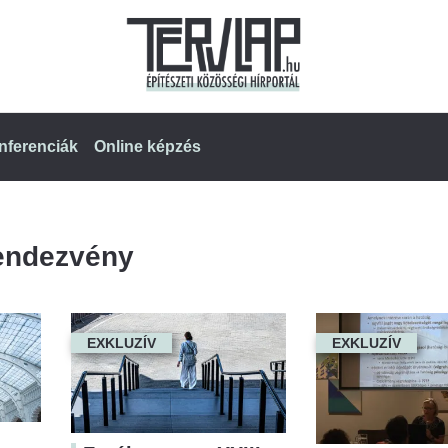
nferenciák
Online képzés
endezvény
EXKLUZÍV
EXKLUZÍV