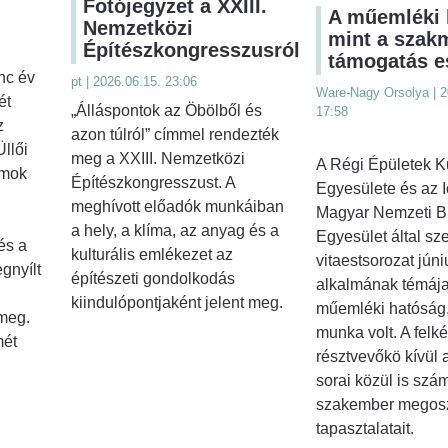
Fotójegyzet a XXIII.
A műemléki 
Nemzetközi
mint a szak
Építészkongresszusról
támogatás e
nc év
pt | 2026.06.15. 23:06
Ware-Nagy Orsolya | 2
ét
„Álláspontok az Öbölből és
17:58
z
azon túlról” címmel rendezték
llői
meg a XXIII. Nemzetközi
A Régi Épületek K
umok
Építészkongresszust. A
Egyesülete és az 
meghívott előadók munkáiban
Magyar Nemzeti Bi
a hely, a klíma, az anyag és a
Egyesület által sze
és a
kulturális emlékezet az
vitaestsorozat júni
gnyílt
építészeti gondolkodás
alkalmának témája
kiindulópontjaként jelent meg.
műemléki hatóság,
 meg.
munka volt. A felké
mét
résztvevőkö kívül
sorai közül is szá
szakember megosz
tapasztalatait.