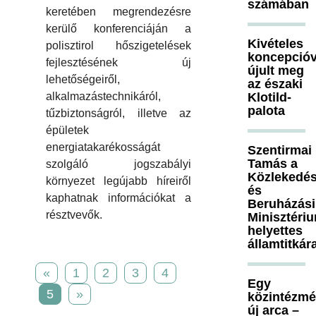
számában
keretében megrendezésre
kerülő konferenciáján a
Kivételes
polisztirol hőszigetelések
koncepcióv
fejlesztésének új
újult meg
lehetőségeiről,
az északi
Klotild-
alkalmazástechnikáról,
palota
tűzbiztonságról, illetve az
épületek
energiatakarékosságát
Szentirmai
Tamás a
szolgáló jogszabályi
Közlekedés
környezet legújabb híreiről
és
kaphatnak információkat a
Beruházási
résztvevők.
Minisztéri
helyettes
államtitkár
«
1
2
3
4
Egy
5
»
közintézm
új arca –