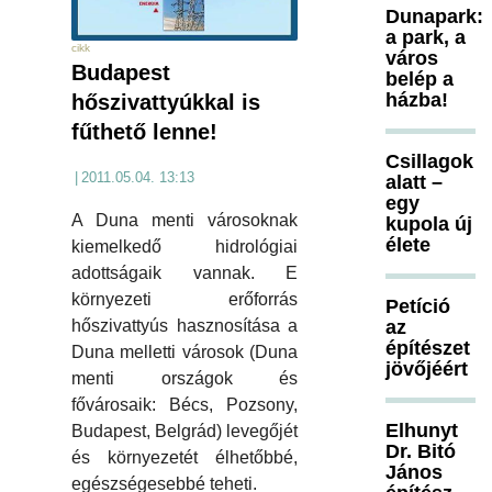
Dunapark:
a park, a
cikk
város
Budapest
belép a
házba!
hőszivattyúkkal is
fűthető lenne!
Csillagok
|
2011.05.04. 13:13
alatt –
egy
A Duna menti városoknak
kupola új
élete
kiemelkedő hidrológiai
adottságaik vannak. E
környezeti erőforrás
Petíció
az
hőszivattyús hasznosítása a
építészet
Duna melletti városok (Duna
jövőjéért
menti országok és
fővárosaik: Bécs, Pozsony,
Elhunyt
Budapest, Belgrád) levegőjét
Dr. Bitó
és környezetét élhetőbbé,
János
egészségesebbé teheti.