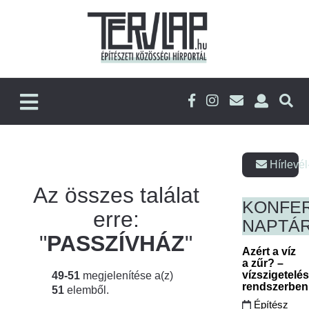
Hírlevél
Az összes találat
KONFE
erre:
NAPTÁ
"
PASSZÍVHÁZ
"
Azért a víz
a zűr? –
vízszigetelé
49-51
megjelenítése a(z)
rendszerbe
51
elemből.
Építész