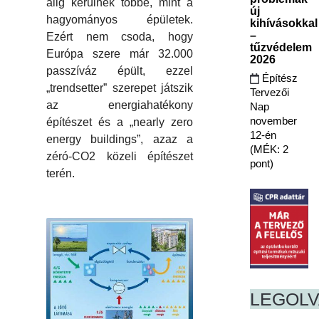
alig kerülnek többe, mint a
új
hagyományos épületek.
kihívásokkal
–
Ezért nem csoda, hogy
tűzvédelem
Európa szere már 32.000
2026
passzíváz épült, ezzel
Építész
„trendsetter” szerepet játszik
Tervezői
az energiahatékony
Nap
november
építészet és a „nearly zero
12-én
energy buildings”, azaz a
(MÉK: 2
zéró-CO2 közeli építészet
pont)
terén.
LEGOL