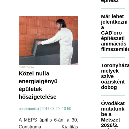
építész
Már lehet
jelentkezni
a
CAD'oro
építészeti
animációs
filmszemlé
Toronyháza
rendezvény
melyek
Közel nulla
szíve
energiaigényű
oázisként
dobog
épületek
hőszigetelése
Óvodákat
mutatunk
pestimonika
|
2011.03.29. 10:50
be a
Metszet
A MEPS április 6-án, a 30.
2026/3.
Construma Kiállítás