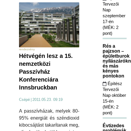
Tervezői
Nap
szeptember
17-én
(MÉK: 2
pont)
Rés a
rendezvény
pajzson –
Hétvégén lesz a 15.
épületburok
nyílászárókn
nemzetközi
és más
kényes
Passzívház
pontokon
Konferenciára
Építész
Innsbruckban
Tervezői
Nap október
Csépé
|
2011.05.23. 09:19
15-én
(MÉK: 2
A passzívházak, melyek 80-
pont)
95% energiát és széndioxid
kibocsájtást takarítanak meg,
Évtizedes
problémák