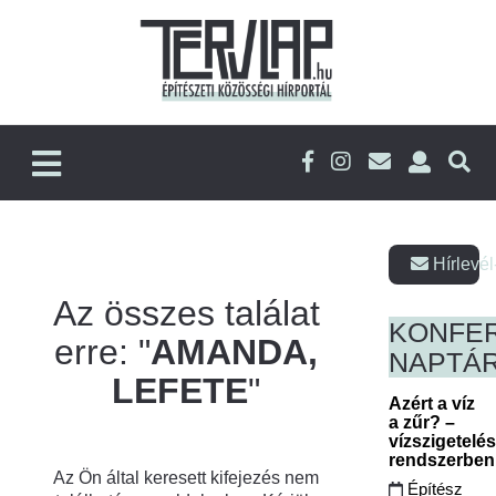
Hírlevél
Az összes találat
KONFE
erre: "
AMANDA,
NAPTÁ
LEFETE
"
Azért a víz
a zűr? –
vízszigetelé
rendszerbe
Az Ön által keresett kifejezés nem
Építész