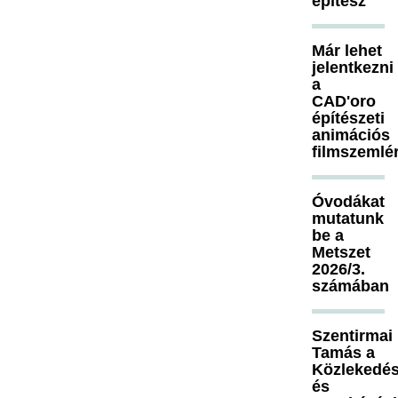
építész
Már lehet
jelentkezni
a
CAD'oro
építészeti
animációs
filmszemlé
Óvodákat
mutatunk
be a
Metszet
2026/3.
számában
Szentirmai
Tamás a
Közlekedés
és