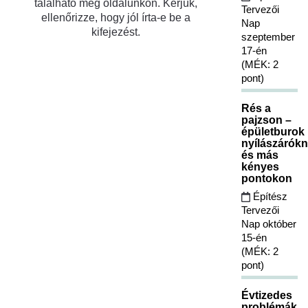
található meg oldalunkon. Kérjük,
Tervezői
ellenőrizze, hogy jól írta-e be a
Nap
kifejezést.
szeptember
17-én
(MÉK: 2
pont)
Rés a
pajzson –
épületburok
nyílászárókn
és más
kényes
pontokon
Építész
Tervezői
Nap október
15-én
(MÉK: 2
pont)
Évtizedes
problémák