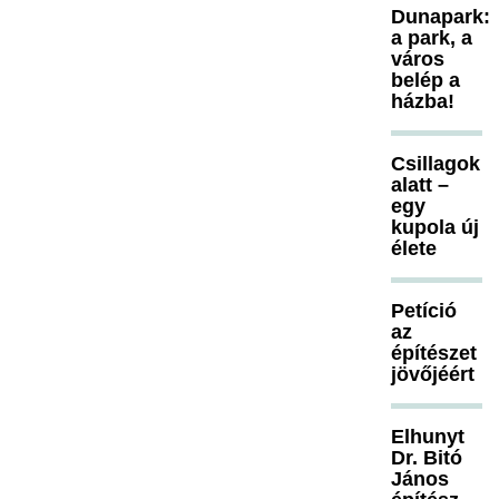
Dunapark:
a park, a
város
belép a
házba!
Csillagok
alatt –
egy
kupola új
élete
Petíció
az
építészet
jövőjéért
Elhunyt
Dr. Bitó
János