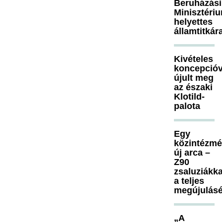
Beruházási
Minisztéri
helyettes
államtitkár
Kivételes
koncepcióv
újult meg
az északi
Klotild-
palota
Egy
közintézm
új arca –
Z90
zsaluziákka
a teljes
megújulásé
„A