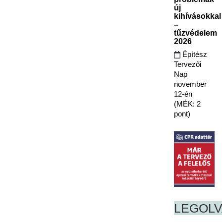
új
kihívásokkal
–
tűzvédelem
2026
Építész
Tervezői
Nap
november
12-én
(MÉK: 2
pont)
LEGOL