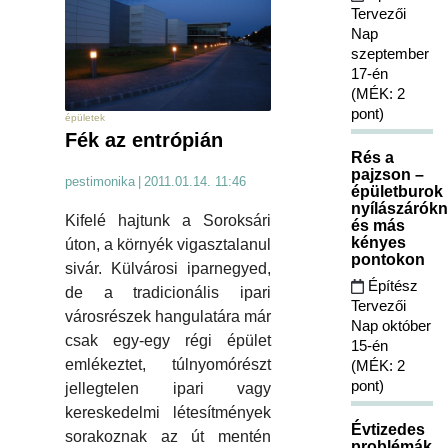
Tervezői
Nap
szeptember
17-én
(MÉK: 2
pont)
épületek
Fék az entrópián
Rés a
pajzson –
pestimonika
|
2011.01.14. 11:46
épületburok
nyílászárókn
Kifelé hajtunk a Soroksári
és más
kényes
úton, a környék vigasztalanul
pontokon
sivár. Külvárosi iparnegyed,
Építész
de a tradicionális ipari
Tervezői
városrészek hangulatára már
Nap október
csak egy-egy régi épület
15-én
emlékeztet, túlnyomórészt
(MÉK: 2
pont)
jellegtelen ipari vagy
kereskedelmi létesítmények
Évtizedes
sorakoznak az út mentén
problémák