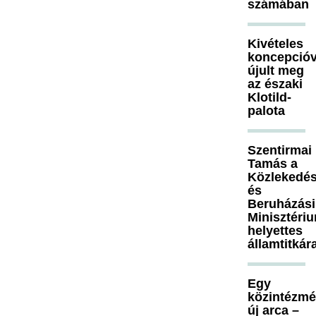
számában
Kivételes
koncepcióv
újult meg
az északi
Klotild-
palota
Szentirmai
Tamás a
Közlekedés
és
Beruházási
Minisztéri
helyettes
államtitkár
Egy
közintézm
új arca –