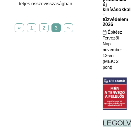
teljes összevisszaságban.
új
kihívásokkal
–
tűzvédelem
2026
«
1
2
3
»
Építész
Tervezői
Nap
november
12-én
(MÉK: 2
pont)
LEGOL