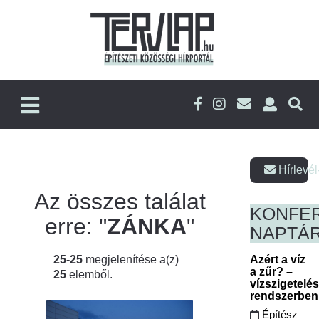
Hírlevél
Az összes találat
KONFE
erre: "
ZÁNKA
"
NAPTÁ
25-25
megjelenítése a(z)
Azért a víz
a zűr? –
25
elemből.
vízszigetelé
rendszerbe
Építész