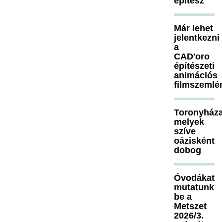
építész
Már lehet
jelentkezni
a
CAD'oro
építészeti
animációs
filmszemlé
Toronyháza
melyek
szíve
oázisként
dobog
Óvodákat
mutatunk
be a
Metszet
2026/3.