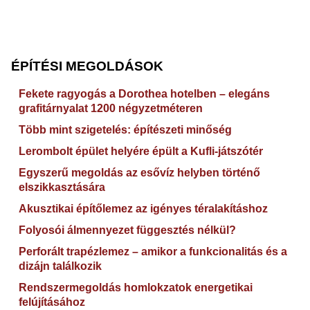
ÉPÍTÉSI MEGOLDÁSOK
Fekete ragyogás a Dorothea hotelben – elegáns
grafitárnyalat 1200 négyzetméteren
Több mint szigetelés: építészeti minőség
Lerombolt épület helyére épült a Kufli-játszótér
Egyszerű megoldás az esővíz helyben történő
elszikkasztására
Akusztikai építőlemez az igényes téralakításhoz
Folyosói álmennyezet függesztés nélkül?
Perforált trapézlemez – amikor a funkcionalitás és a
dizájn találkozik
Rendszermegoldás homlokzatok energetikai
felújításához