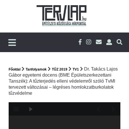
Dr. Takács Lajos
Főoldal
Tanfolyamok
TŰZ 2019
TV1
Gábor egyetemi docens (BME Épületszerkezettani
Tanszék): A tűzterjedés elleni védelemről szóló TvMI
tervezett változásai – légréses homlokzatburkolatok
tűzvédelme