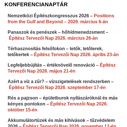
KONFERENCIANAPTÁR
Nemzetközi Építészkongresszus 2026 –
Positions
from the Gulf and Beyond – 2026. március 6-án
Panaszok és penészek – hőhídmenedzsment –
Építész Tervezői Nap 2026. március 26-án
Térhasznosítás felsőfokon – tetők, tetőterek,
tetőkertek –
Építész Tervezői Nap 2026. április 23-án
Legfeljebbújítás – értéknövelő renováció –
Építész
Tervezői Nap 2026. május 21-én
Azért a víz a zűr? – vízszigetelések rendszerben –
Építész Tervezői Nap 2026. szeptember 17-én
Rés a pajzson – épületburok nyílászáróknál és más
kényes pontokon –
Építész Tervezői Nap 2026.
október 15-én
Akkumulátortüzek és más kihívások – tűzvédelem
2026 –
Építész Tervezői Nap 2026. november 12-én