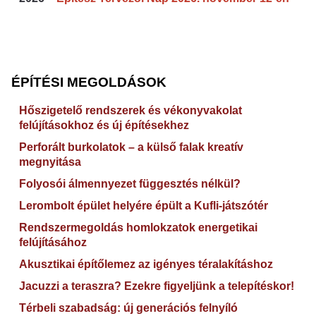
ÉPÍTÉSI MEGOLDÁSOK
Hőszigetelő rendszerek és vékonyvakolat
felújításokhoz és új építésekhez
Perforált burkolatok – a külső falak kreatív
megnyitása
Folyosói álmennyezet függesztés nélkül?
Lerombolt épület helyére épült a Kufli-játszótér
Rendszermegoldás homlokzatok energetikai
felújításához
Akusztikai építőlemez az igényes téralakításhoz
Jacuzzi a teraszra? Ezekre figyeljünk a telepítéskor!
Térbeli szabadság: új generációs felnyíló