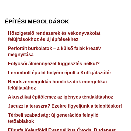
ÉPÍTÉSI MEGOLDÁSOK
Hőszigetelő rendszerek és vékonyvakolat
felújításokhoz és új építésekhez
Perforált burkolatok – a külső falak kreatív
megnyitása
Folyosói álmennyezet függesztés nélkül?
Lerombolt épület helyére épült a Kufli-játszótér
Rendszermegoldás homlokzatok energetikai
felújításához
Akusztikai építőlemez az igényes téralakításhoz
Jacuzzi a teraszra? Ezekre figyeljünk a telepítéskor!
Térbeli szabadság: új generációs felnyíló
tetőablakok
Fügefa Kelenföldi Evangélikus Óvoda, Budapest