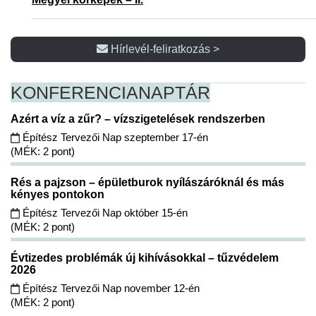
Hírlevél-feliratkozás >
KONFERENCIA
NAPTÁR
Azért a víz a zűr? – vízszigetelések rendszerben
Építész Tervezői Nap szeptember 17-én
(MÉK: 2 pont)
Rés a pajzson – épületburok nyílászáróknál és más
kényes pontokon
Építész Tervezői Nap október 15-én
(MÉK: 2 pont)
Évtizedes problémák új kihívásokkal – tűzvédelem
2026
Építész Tervezői Nap november 12-én
(MÉK: 2 pont)