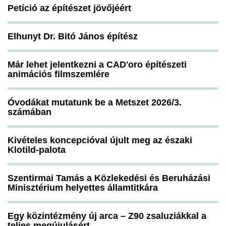
Petíció az építészet jövőjéért
Elhunyt Dr. Bitó János építész
Már lehet jelentkezni a CAD'oro építészeti
animációs filmszemlére
Óvodákat mutatunk be a Metszet 2026/3.
számában
Kivételes koncepcióval újult meg az északi
Klotild-palota
Szentirmai Tamás a Közlekedési és Beruházási
Minisztérium helyettes államtitkára
Egy közintézmény új arca – Z90 zsaluziákkal a
teljes megújulásért