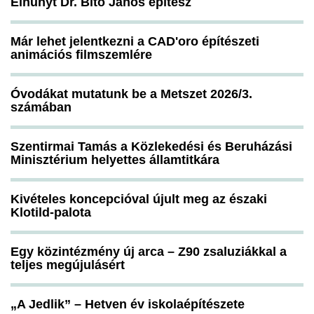
Elhunyt Dr. Bitó János építész
Már lehet jelentkezni a CAD'oro építészeti
animációs filmszemlére
Óvodákat mutatunk be a Metszet 2026/3.
számában
Szentirmai Tamás a Közlekedési és Beruházási
Minisztérium helyettes államtitkára
Kivételes koncepcióval újult meg az északi
Klotild-palota
Egy közintézmény új arca – Z90 zsaluziákkal a
teljes megújulásért
„A Jedlik” – Hetven év iskolaépítészete