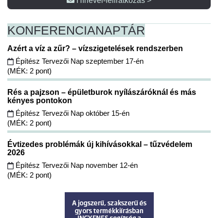
Hírlevél-feliratkozás >
KONFERENCIA
NAPTÁR
Azért a víz a zűr? – vízszigetelések rendszerben
Építész Tervezői Nap szeptember 17-én
(MÉK: 2 pont)
Rés a pajzson – épületburok nyílászáróknál és más
kényes pontokon
Építész Tervezői Nap október 15-én
(MÉK: 2 pont)
Évtizedes problémák új kihívásokkal – tűzvédelem
2026
Építész Tervezői Nap november 12-én
(MÉK: 2 pont)