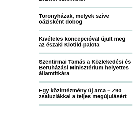
Toronyházak, melyek szíve
oázisként dobog
Kivételes koncepcióval újult meg
az északi Klotild-palota
Szentirmai Tamás a Közlekedési és
Beruházási Minisztérium helyettes
államtitkára
Egy közintézmény új arca – Z90
zsaluziákkal a teljes megújulásért