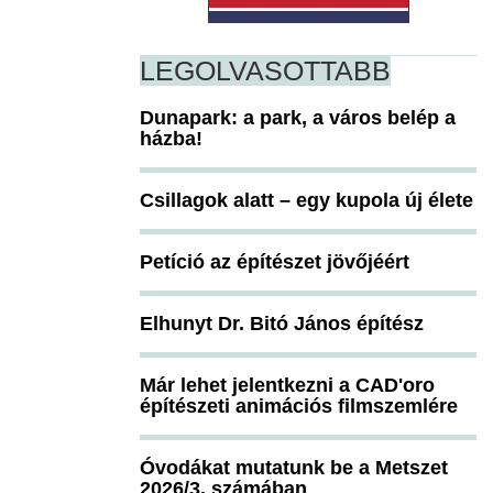
LEGOLVASOTTABB
Dunapark: a park, a város belép a
házba!
Csillagok alatt – egy kupola új élete
Petíció az építészet jövőjéért
Elhunyt Dr. Bitó János építész
Már lehet jelentkezni a CAD'oro
építészeti animációs filmszemlére
Óvodákat mutatunk be a Metszet
2026/3. számában