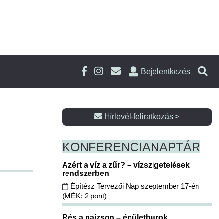
Bejelentkezés
Hírlevél-feliratkozás >
KONFERENCIA
NAPTÁR
Azért a víz a zűr? – vízszigetelések
rendszerben
Építész Tervezői Nap szeptember 17-én
(MÉK: 2 pont)
Rés a pajzson – épületburok