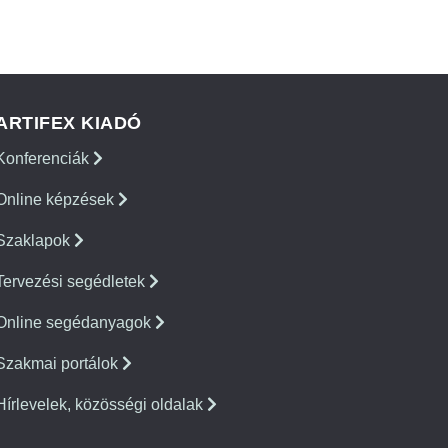
ARTIFEX KIADÓ
Konferenciák
Online képzések
Szaklapok
Tervezési segédletek
Online segédanyagok
Szakmai portálok
Hírlevelek, közösségi oldalak