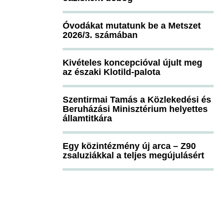
Óvodákat mutatunk be a Metszet
2026/3. számában
Kivételes koncepcióval újult meg
az északi Klotild-palota
Szentirmai Tamás a Közlekedési és
Beruházási Minisztérium helyettes
államtitkára
Egy közintézmény új arca – Z90
zsaluziákkal a teljes megújulásért