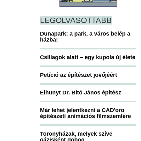
LEGOLVASOTTABB
Dunapark: a park, a város belép a
házba!
Csillagok alatt – egy kupola új élete
Petíció az építészet jövőjéért
Elhunyt Dr. Bitó János építész
Már lehet jelentkezni a CAD'oro
építészeti animációs filmszemlére
Toronyházak, melyek szíve
oázisként dobog