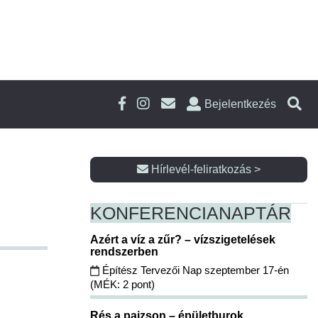
Bejelentkezés
Hírlevél-feliratkozás >
KONFERENCIA
NAPTÁR
Azért a víz a zűr? – vízszigetelések
rendszerben
Építész Tervezői Nap szeptember 17-én
(MÉK: 2 pont)
Rés a pajzson – épületburok