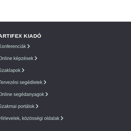
ARTIFEX KIADÓ
Konferenciák
Online képzések
Szaklapok
Tervezési segédletek
Online segédanyagok
Szakmai portálok
Hírlevelek, közösségi oldalak