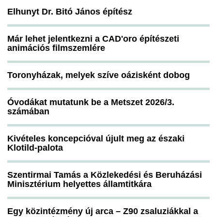
Elhunyt Dr. Bitó János építész
Már lehet jelentkezni a CAD'oro építészeti
animációs filmszemlére
Toronyházak, melyek szíve oázisként dobog
Óvodákat mutatunk be a Metszet 2026/3.
számában
Kivételes koncepcióval újult meg az északi
Klotild-palota
Szentirmai Tamás a Közlekedési és Beruházási
Minisztérium helyettes államtitkára
Egy közintézmény új arca – Z90 zsaluziákkal a