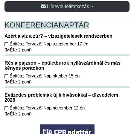
Hírlevél-feliratkozás >
KONFERENCIA
NAPTÁR
Azért a víz a zűr? – vízszigetelések rendszerben
Építész Tervezői Nap szeptember 17-én
(MÉK: 2 pont)
Rés a pajzson – épületburok nyílászáróknál és más
kényes pontokon
Építész Tervezői Nap október 15-én
(MÉK: 2 pont)
Évtizedes problémák új kihívásokkal – tűzvédelem
2026
Építész Tervezői Nap november 12-én
(MÉK: 2 pont)