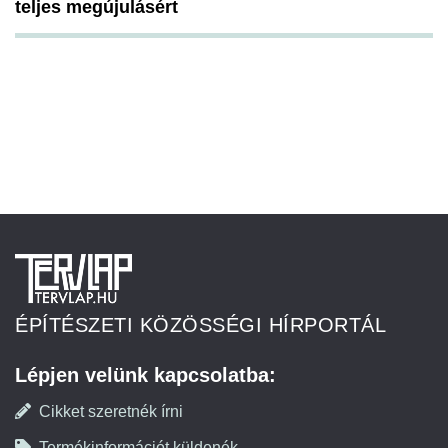
teljes megújulásért
ÉPÍTÉSZETI KÖZÖSSÉGI HÍRPORTÁL
Lépjen velünk kapcsolatba:
Cikket szeretnék írni
Termékinformációt küldenék