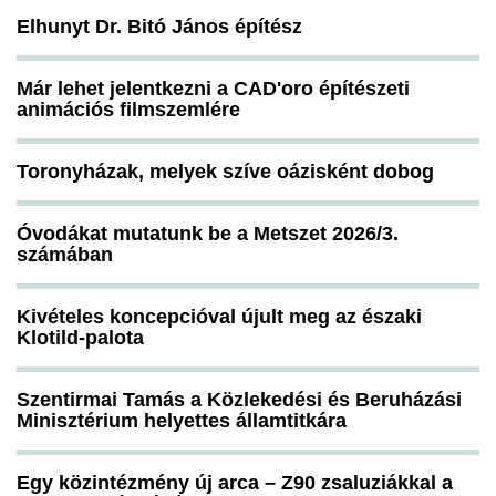
Elhunyt Dr. Bitó János építész
Már lehet jelentkezni a CAD'oro építészeti
animációs filmszemlére
Toronyházak, melyek szíve oázisként dobog
Óvodákat mutatunk be a Metszet 2026/3.
számában
Kivételes koncepcióval újult meg az északi
Klotild-palota
Szentirmai Tamás a Közlekedési és Beruházási
Minisztérium helyettes államtitkára
Egy közintézmény új arca – Z90 zsaluziákkal a