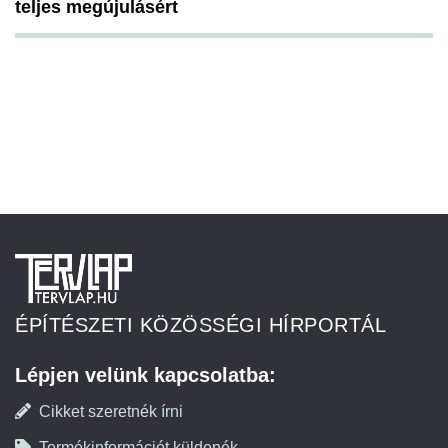
teljes megújulásért
ÉPÍTÉSZETI KÖZÖSSÉGI HÍRPORTÁL
Lépjen velünk kapcsolatba:
Cikket szeretnék írni
Termékinformációt küldenék