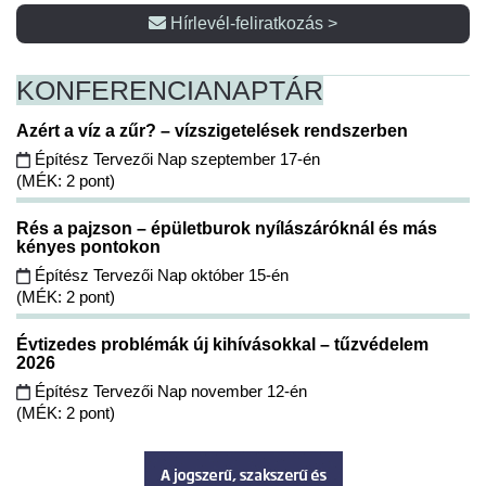
Hírlevél-feliratkozás >
KONFERENCIA
NAPTÁR
Azért a víz a zűr? – vízszigetelések rendszerben
Építész Tervezői Nap szeptember 17-én
(MÉK: 2 pont)
Rés a pajzson – épületburok nyílászáróknál és más
kényes pontokon
Építész Tervezői Nap október 15-én
(MÉK: 2 pont)
Évtizedes problémák új kihívásokkal – tűzvédelem
2026
Építész Tervezői Nap november 12-én
(MÉK: 2 pont)