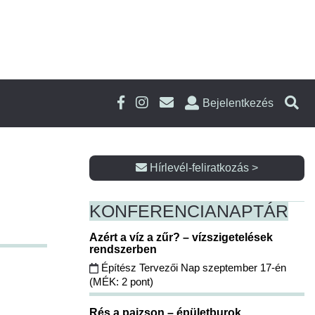
Bejelentkezés
Hírlevél-feliratkozás >
KONFERENCIA
NAPTÁR
Azért a víz a zűr? – vízszigetelések
rendszerben
Építész Tervezői Nap szeptember 17-én
(MÉK: 2 pont)
Rés a pajzson – épületburok