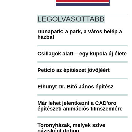
LEGOLVASOTTABB
Dunapark: a park, a város belép a
házba!
Csillagok alatt – egy kupola új élete
Petíció az építészet jövőjéért
Elhunyt Dr. Bitó János építész
Már lehet jelentkezni a CAD'oro
építészeti animációs filmszemlére
Toronyházak, melyek szíve
oázisként dobog