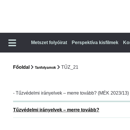
Metszet folyóirat
Perspektíva kisfilmek
Ko
Főoldal
TŰZ_21
Tanfolyamok
- Tűzvédelmi irányelvek – merre tovább? (MÉK 2023/13)
Tűzvédelmi irányelvek – merre tovább?