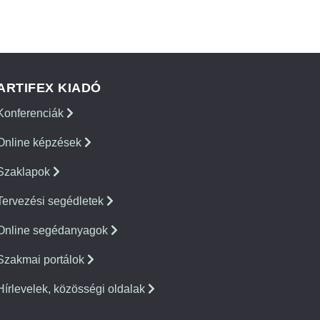
ARTIFEX KIADÓ
Konferenciák
Online képzések
Szaklapok
Tervezési segédletek
Online segédanyagok
Szakmai portálok
Hírlevelek, közösségi oldalak