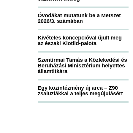
Óvodákat mutatunk be a Metszet
2026/3. számában
Kivételes koncepcióval újult meg
az északi Klotild-palota
Szentirmai Tamás a Közlekedési és
Beruházási Minisztérium helyettes
államtitkára
Egy közintézmény új arca – Z90
zsaluziákkal a teljes megújulásért