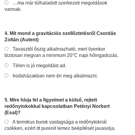
…ma már túlhaladott szerkezeti megoldások
vannak.
4. Mit mond a gravitációs szellőztetésről Csordás
Zoltán (Autent)
Tavasztól őszig alkalmazható, mert ilyenkor
biztosan megvan a minimum 20°C napi hőingadozás.
Télen is jó megoldást ad.
Irodaházakban nem éri meg alkalmazni.
5. Mire hívja fel a figyelmet a külső, rejtett
redőnytokokkal kapcsolatban Petényi Norbert
(Esal)?
A termikus burok vastagsága a redőnytoknál
csökken, ezért itt purenit lemez beépítését javasolja.