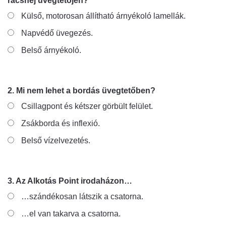
rácshéj üvegtetőjén?
Külső, motorosan állítható árnyékoló lamellák.
Napvédő üvegezés.
Belső árnyékoló.
2. Mi nem lehet a bordás üvegtetőben?
Csillagpont és kétszer görbült felület.
Zsákborda és inflexió.
Belső vízelvezetés.
3. Az Alkotás Point irodaházon…
…szándékosan látszik a csatorna.
…el van takarva a csatorna.