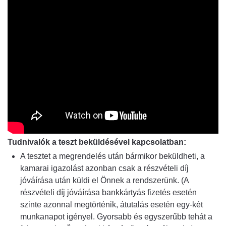
Tudnivalók a teszt beküldésével kapcsolatban:
A tesztet a megrendelés után bármikor beküldheti, a
kamarai igazolást azonban csak a részvételi díj
jóváírása után küldi el Önnek a rendszerünk. (A
részvételi díj jóváírása bankkártyás fizetés esetén
szinte azonnal megtörténik, átutalás esetén egy-két
munkanapot igényel. Gyorsabb és egyszerűbb tehát a