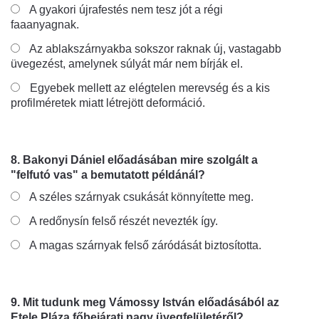
A gyakori újrafestés nem tesz jót a régi
faaanyagnak.
Az ablakszárnyakba sokszor raknak új, vastagabb
üvegezést, amelynek súlyát már nem bírják el.
Egyebek mellett az elégtelen merevség és a kis
profilméretek miatt létrejött deformáció.
8. Bakonyi Dániel előadásában mire szolgált a
"felfutó vas" a bemutatott példánál?
A széles szárnyak csukását könnyítette meg.
A redőnysín felső részét nevezték így.
A magas szárnyak felső záródását biztosította.
9. Mit tudunk meg Vámossy István előadásából az
Etele Pláza főbejárati nagy üvegfelületéről?