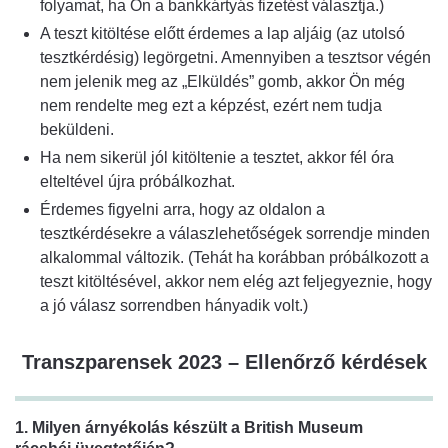
folyamat, ha Ön a bankkártyás fizetést választja.)
A teszt kitöltése előtt érdemes a lap aljáig (az utolsó
tesztkérdésig) legörgetni. Amennyiben a tesztsor végén
nem jelenik meg az „Elküldés” gomb, akkor Ön még
nem rendelte meg ezt a képzést, ezért nem tudja
beküldeni.
Ha nem sikerül jól kitöltenie a tesztet, akkor fél óra
elteltével újra próbálkozhat.
Érdemes figyelni arra, hogy az oldalon a
tesztkérdésekre a válaszlehetőségek sorrendje minden
alkalommal változik. (Tehát ha korábban próbálkozott a
teszt kitöltésével, akkor nem elég azt feljegyeznie, hogy
a jó válasz sorrendben hányadik volt.)
Transzparensek 2023 – Ellenőrző kérdések
1. Milyen árnyékolás készült a British Museum