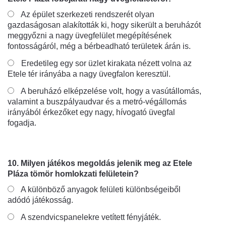
Az épület szerkezeti rendszerét olyan
gazdaságosan alakították ki, hogy sikerült a beruházót
meggyőzni a nagy üvegfelület megépítésének
fontosságáról, még a bérbeadható területek árán is.
Eredetileg egy sor üzlet kirakata nézett volna az
Etele tér irányába a nagy üvegfalon keresztül.
A beruházó elképzelése volt, hogy a vasútállomás,
valamint a buszpályaudvar és a metró-végállomás
irányából érkezőket egy nagy, hívogató üvegfal
fogadja.
10. Milyen játékos megoldás jelenik meg az Etele
Pláza tömör homlokzati felületein?
A különböző anyagok felületi különbségeiből
adódó játékosság.
A szendvicspanelekre vetített fényjáték.