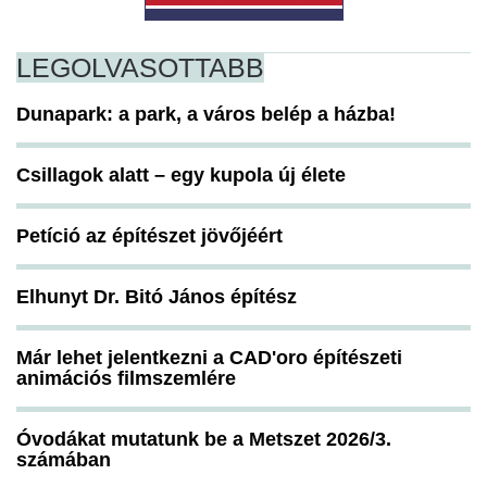
LEGOLVASOTTABB
Dunapark: a park, a város belép a házba!
Csillagok alatt – egy kupola új élete
Petíció az építészet jövőjéért
Elhunyt Dr. Bitó János építész
Már lehet jelentkezni a CAD'oro építészeti
animációs filmszemlére
Óvodákat mutatunk be a Metszet 2026/3.
számában