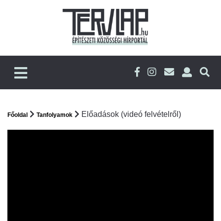
Előadások (videó felvételről)
Főoldal
Tanfolyamok