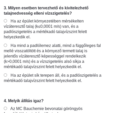
3. Milyen esetben tervezhető és kivitelezhető
talajnedvesség elleni vízszigetelés?
Ha az épület környezetében mérsékelten
vízáteresztő talaj (k≤0,0001 m/s) van, és a
padlószigetelés a mértékadó talajvízszint felett
helyezkedik el.
Ha mind a padlólemez alatti, mind a függőleges fal
mellé visszatöltött és a környező termett talaj is
jelentős vízáteresztő képességgel rendelkezik
(k>0,0001 m/s) és a vízszigetelés alsó síkja a
mértékadó talajvízszint felett helyezkedik el.
Ha az épület sík terepen áll, és a padlószigetelés a
mértékadó talajvízszint felett helyezkedik el.
4. Melyik állítás igaz?
Az MC Bauchemie bevonatai göröngyös