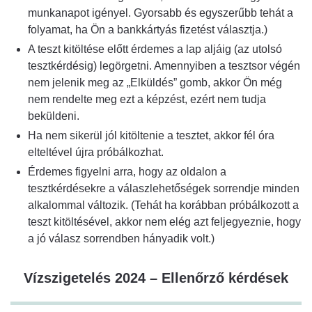
munkanapot igényel. Gyorsabb és egyszerűbb tehát a
folyamat, ha Ön a bankkártyás fizetést választja.)
A teszt kitöltése előtt érdemes a lap aljáig (az utolsó
tesztkérdésig) legörgetni. Amennyiben a tesztsor végén
nem jelenik meg az „Elküldés” gomb, akkor Ön még
nem rendelte meg ezt a képzést, ezért nem tudja
beküldeni.
Ha nem sikerül jól kitöltenie a tesztet, akkor fél óra
elteltével újra próbálkozhat.
Érdemes figyelni arra, hogy az oldalon a
tesztkérdésekre a válaszlehetőségek sorrendje minden
alkalommal változik. (Tehát ha korábban próbálkozott a
teszt kitöltésével, akkor nem elég azt feljegyeznie, hogy
a jó válasz sorrendben hányadik volt.)
Vízszigetelés 2024 – Ellenőrző kérdések