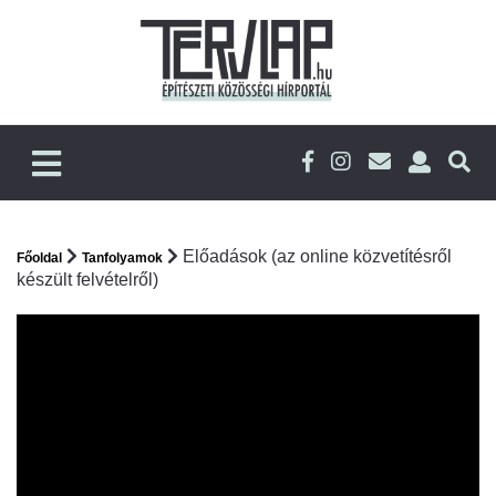
Előadások (az online közvetítésről
Főoldal
Tanfolyamok
készült felvételről)