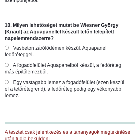
szempontjából.
10. Milyen lehetőséget mutat be Wiesner György
(Knauf) az Aquapanellel készült tetőn telepített
napelemrendszerre?
Vasbeton zárófödémen készül, Aquapanel
fedőréteggel.
A fogadófelület Aquapanelből készül, a fedőréteg
más építőlemezből.
Egy vastagabb lemez a fogadófelület (ezen készül
el a tetőrétegrend), a fedőréteg pedig egy vékonyabb
lemez.
A tesztet csak jelentkezés és a tananyagok megtekintése
után tudja beküldeni.