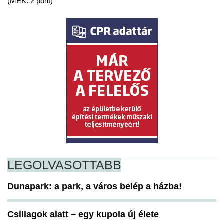
(MÉK: 2 pont)
LEGOLVASOTTABB
Dunapark: a park, a város belép a házba!
Csillagok alatt – egy kupola új élete