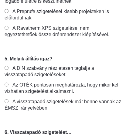
fogadófelületre is készülhetnek.
A Preprufe szigetelései kisebb projekteken is
előfordulnak.
A Ravatherm XPS szigetelései nem
egyeztethetőek össze drénrendszer kiépítésével.
5. Melyik állítás igaz?
A DIN szabvány részletesen taglalja a
visszatapadó szigeteléseket.
Az OTÉK pontosan meghatározta, hogy mikor kell
vízhatlan szigetelést alkalmazni.
A visszatapadó szigetelések már benne vannak az
ÉMSZ irányelvében.
6. Visszatapadó szigetelést…