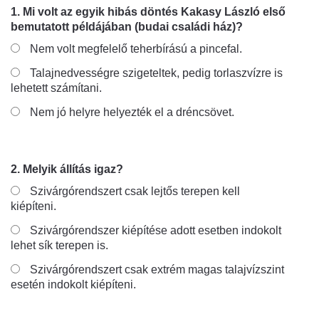
1. Mi volt az egyik hibás döntés Kakasy László első
bemutatott példájában (budai családi ház)?
Nem volt megfelelő teherbírású a pincefal.
Talajnedvességre szigeteltek, pedig torlaszvízre is
lehetett számítani.
Nem jó helyre helyezték el a dréncsövet.
2. Melyik állítás igaz?
Szivárgórendszert csak lejtős terepen kell
kiépíteni.
Szivárgórendszer kiépítése adott esetben indokolt
lehet sík terepen is.
Szivárgórendszert csak extrém magas talajvízszint
esetén indokolt kiépíteni.