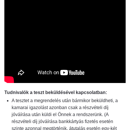
Tudnivalók a teszt beküldésével kapcsolatban:
A tesztet a megrendelés után bármikor beküldheti, a
kamarai igazolást azonban csak a részvételi díj
jóváírása után küldi el Önnek a rendszerünk. (A
részvételi díj jóváírása bankkártyás fizetés esetén
szinte azonnal megtörténik, átutalás esetén egy-két