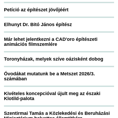
Petíció az építészet jövőjéért
Elhunyt Dr. Bitó János építész
Már lehet jelentkezni a CAD'oro építészeti
animációs filmszemlére
Toronyházak, melyek szíve oázisként dobog
Óvodákat mutatunk be a Metszet 2026/3.
számában
Kivételes koncepcióval újult meg az északi
Klotild-palota
Szentirmai Tamás a Közlekedési és Beruházási