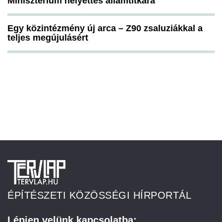
Minisztérium helyettes államtitkára
Egy közintézmény új arca – Z90 zsaluziákkal a
teljes megújulásért
ÉPÍTÉSZETI KÖZÖSSÉGI HÍRPORTÁL
Lépjen velünk kapcsolatba: