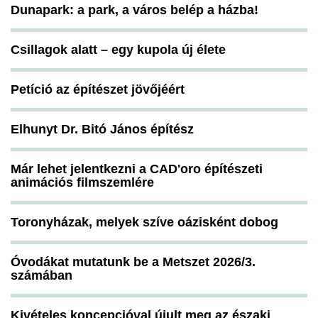
Dunapark: a park, a város belép a házba!
Csillagok alatt – egy kupola új élete
Petíció az építészet jövőjéért
Elhunyt Dr. Bitó János építész
Már lehet jelentkezni a CAD'oro építészeti
animációs filmszemlére
Toronyházak, melyek szíve oázisként dobog
Óvodákat mutatunk be a Metszet 2026/3.
számában
Kivételes koncepcióval újult meg az északi