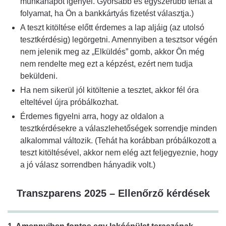
munkanapot igényel. Gyorsabb és egyszerűbb tehát a
folyamat, ha Ön a bankkártyás fizetést választja.)
A teszt kitöltése előtt érdemes a lap aljáig (az utolsó
tesztkérdésig) legörgetni. Amennyiben a tesztsor végén
nem jelenik meg az „Elküldés” gomb, akkor Ön még
nem rendelte meg ezt a képzést, ezért nem tudja
beküldeni.
Ha nem sikerül jól kitöltenie a tesztet, akkor fél óra
elteltével újra próbálkozhat.
Érdemes figyelni arra, hogy az oldalon a
tesztkérdésekre a válaszlehetőségek sorrendje minden
alkalommal változik. (Tehát ha korábban próbálkozott a
teszt kitöltésével, akkor nem elég azt feljegyeznie, hogy
a jó válasz sorrendben hányadik volt.)
Transzparens 2025 – Ellenőrző kérdések