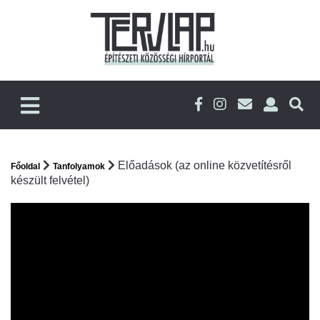
Előadások (az online közvetítésről
Főoldal
Tanfolyamok
készült felvétel)