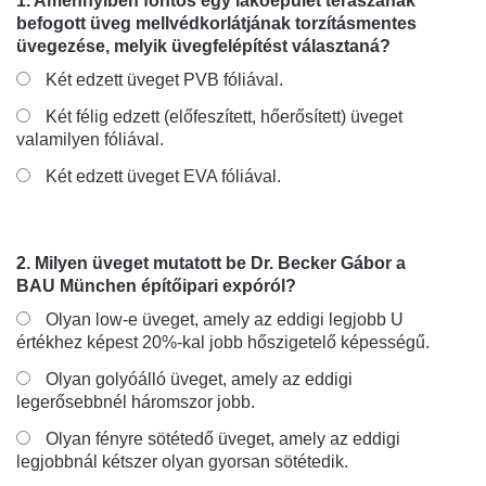
1. Amennyiben fontos egy lakóépület teraszának
befogott üveg mellvédkorlátjának torzításmentes
üvegezése, melyik üvegfelépítést választaná?
Két edzett üveget PVB fóliával.
Két félig edzett (előfeszített, hőerősített) üveget
valamilyen fóliával.
Két edzett üveget EVA fóliával.
2. Milyen üveget mutatott be Dr. Becker Gábor a
BAU München építőipari expóról?
Olyan low-e üveget, amely az eddigi legjobb U
értékhez képest 20%-kal jobb hőszigetelő képességű.
Olyan golyóálló üveget, amely az eddigi
legerősebbnél háromszor jobb.
Olyan fényre sötétedő üveget, amely az eddigi
legjobbnál kétszer olyan gyorsan sötétedik.