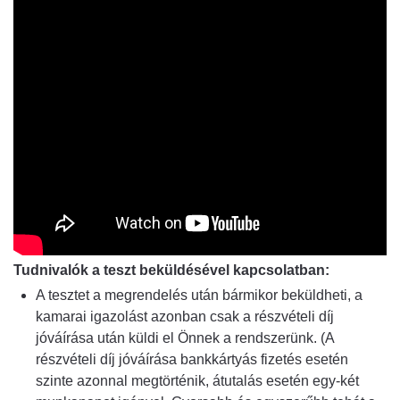
Tudnivalók a teszt beküldésével kapcsolatban:
A tesztet a megrendelés után bármikor beküldheti, a
kamarai igazolást azonban csak a részvételi díj
jóváírása után küldi el Önnek a rendszerünk. (A
részvételi díj jóváírása bankkártyás fizetés esetén
szinte azonnal megtörténik, átutalás esetén egy-két