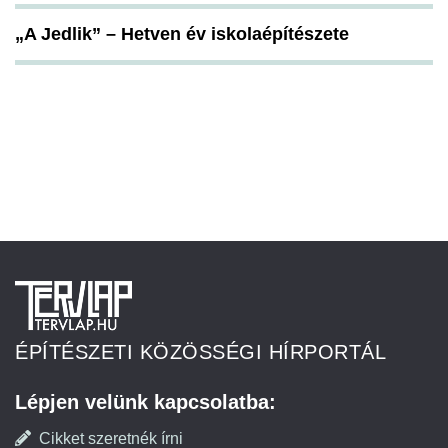
„A Jedlik” – Hetven év iskolaépítészete
ÉPÍTÉSZETI KÖZÖSSÉGI HÍRPORTÁL
Lépjen velünk kapcsolatba:
Cikket szeretnék írni