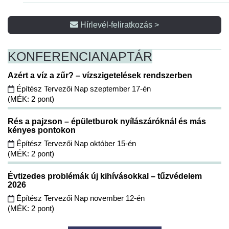
Hírlevél-feliratkozás >
KONFERENCIA
NAPTÁR
Azért a víz a zűr? – vízszigetelések rendszerben
Építész Tervezői Nap szeptember 17-én
(MÉK: 2 pont)
Rés a pajzson – épületburok nyílászáróknál és más
kényes pontokon
Építész Tervezői Nap október 15-én
(MÉK: 2 pont)
Évtizedes problémák új kihívásokkal – tűzvédelem
2026
Építész Tervezői Nap november 12-én
(MÉK: 2 pont)