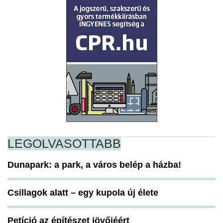
LEGOLVASOTTABB
Dunapark: a park, a város belép a házba!
Csillagok alatt – egy kupola új élete
Petíció az építészet jövőjéért