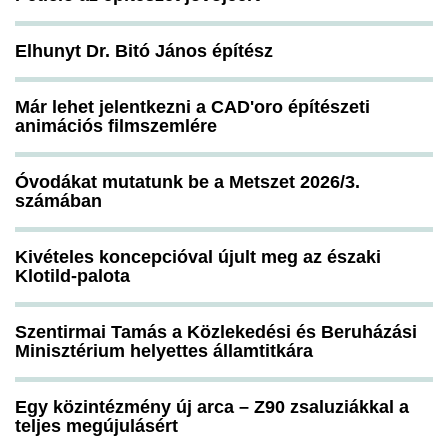
Elhunyt Dr. Bitó János építész
Már lehet jelentkezni a CAD'oro építészeti
animációs filmszemlére
Óvodákat mutatunk be a Metszet 2026/3.
számában
Kivételes koncepcióval újult meg az északi
Klotild-palota
Szentirmai Tamás a Közlekedési és Beruházási
Minisztérium helyettes államtitkára
Egy közintézmény új arca – Z90 zsaluziákkal a
teljes megújulásért