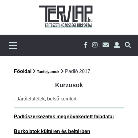
Főoldal
Padló 2017
Tanfolyamok
Kurzusok
- Járófelületek, belső komfort
Padlószerkezetek megnövekedett feladatai
Burkolatok kültéren és beltérben