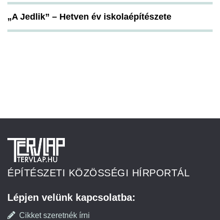
„A Jedlik” – Hetven év iskolaépítészete
ÉPÍTÉSZETI KÖZÖSSÉGI HÍRPORTÁL
Lépjen velünk kapcsolatba:
Cikket szeretnék írni