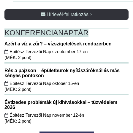
Hírlevél-feliratkozás >
KONFERENCIA
NAPTÁR
Azért a víz a zűr? – vízszigetelések rendszerben
Építész Tervezői Nap szeptember 17-én
(MÉK: 2 pont)
Rés a pajzson – épületburok nyílászáróknál és más
kényes pontokon
Építész Tervezői Nap október 15-én
(MÉK: 2 pont)
Évtizedes problémák új kihívásokkal – tűzvédelem
2026
Építész Tervezői Nap november 12-én
(MÉK: 2 pont)