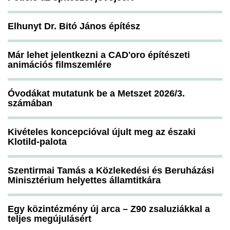
Elhunyt Dr. Bitó János építész
Már lehet jelentkezni a CAD'oro építészeti
animációs filmszemlére
Óvodákat mutatunk be a Metszet 2026/3.
számában
Kivételes koncepcióval újult meg az északi
Klotild-palota
Szentirmai Tamás a Közlekedési és Beruházási
Minisztérium helyettes államtitkára
Egy közintézmény új arca – Z90 zsaluziákkal a
teljes megújulásért