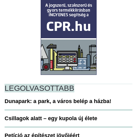
LEGOLVASOTTABB
Dunapark: a park, a város belép a házba!
Csillagok alatt – egy kupola új élete
Petíció az építészet jövőjéért