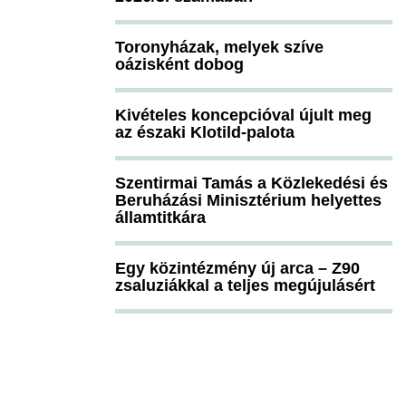
Toronyházak, melyek szíve
oázisként dobog
Kivételes koncepcióval újult meg
az északi Klotild-palota
Szentirmai Tamás a Közlekedési és
Beruházási Minisztérium helyettes
államtitkára
Egy közintézmény új arca – Z90
zsaluziákkal a teljes megújulásért