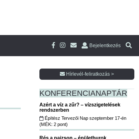
Bejelentkezés
Hírlevél-feliratkozás >
KONFERENCIA
NAPTÁR
Azért a víz a zűr? – vízszigetelések
rendszerben
Építész Tervezői Nap szeptember 17-én
(MÉK: 2 pont)
Rés a pajzson – épületburok