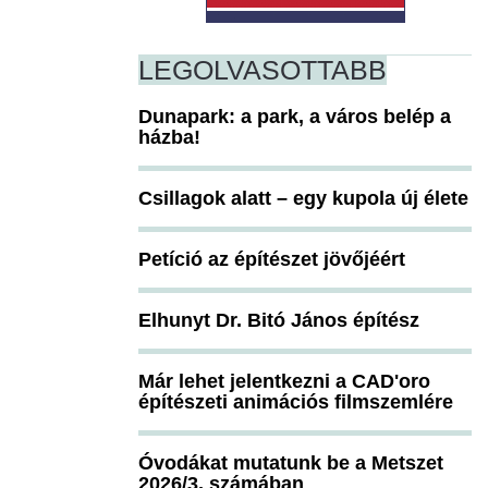
LEGOLVASOTTABB
Dunapark: a park, a város belép a
házba!
Csillagok alatt – egy kupola új élete
Petíció az építészet jövőjéért
Elhunyt Dr. Bitó János építész
Már lehet jelentkezni a CAD'oro
építészeti animációs filmszemlére
Óvodákat mutatunk be a Metszet
2026/3. számában