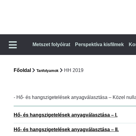
Metszet folyóirat
Perspektíva kisfilmek
Ko
Főoldal
HH 2019
Tanfolyamok
- Hő- és hangszigetelések anyagválasztása – Közel null
Hő- és hangszigetelések anyagválasztása – I.
Hő- és hangszigetelések anyagválasztása – II.