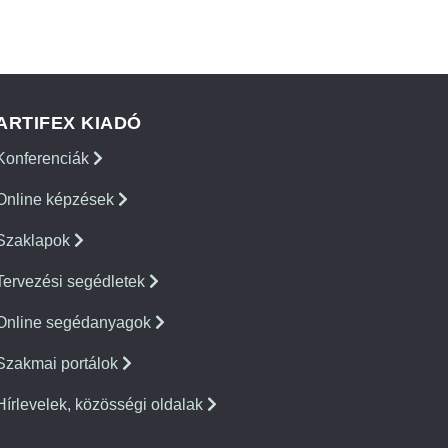
ARTIFEX KIADÓ
Konferenciák
Online képzések
Szaklapok
Tervezési segédletek
Online segédanyagok
Szakmai portálok
Hírlevelek, közösségi oldalak