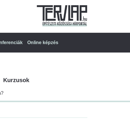
nferenciák
Online képzés
Kurzusok
a?