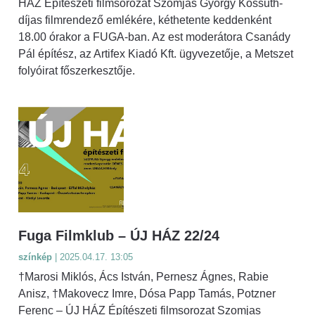
HÁZ Építészeti filmsorozat Szomjas György Kossuth-
díjas filmrendező emlékére, kéthetente keddenként
18.00 órakor a FUGA-ban. Az est moderátora Csanády
Pál építész, az Artifex Kiadó Kft. ügyvezetője, a Metszet
folyóirat főszerkesztője.
Fuga Filmklub – ÚJ HÁZ 22/24
színkép
| 2025.04.17. 13:05
†Marosi Miklós, Ács István, Pernesz Ágnes, Rabie
Anisz, †Makovecz Imre, Dósa Papp Tamás, Potzner
Ferenc – ÚJ HÁZ Építészeti filmsorozat Szomjas