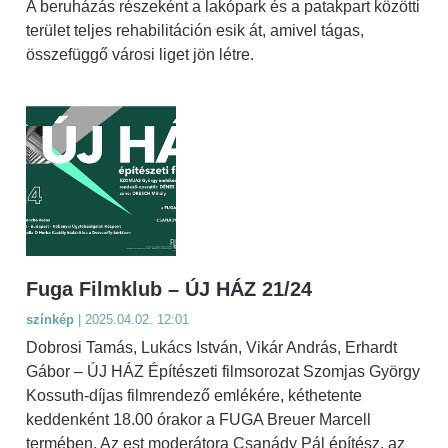
A beruházás részeként a lakópark és a patakpart közötti
terület teljes rehabilitáción esik át, amivel tágas,
összefüggő városi liget jön létre.
Fuga Filmklub – ÚJ HÁZ 21/24
színkép
| 2025.04.02. 12:01
Dobrosi Tamás, Lukács István, Vikár András, Erhardt
Gábor – ÚJ HÁZ Építészeti filmsorozat Szomjas György
Kossuth-díjas filmrendező emlékére, kéthetente
keddenként 18.00 órakor a FUGA Breuer Marcell
termében. Az est moderátora Csanády Pál építész, az