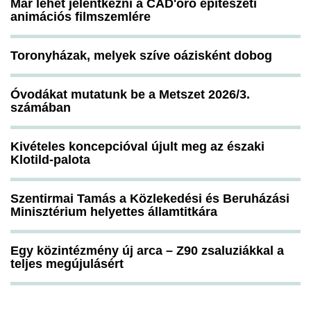
Már lehet jelentkezni a CAD'oro építészeti
animációs filmszemlére
Toronyházak, melyek szíve oázisként dobog
Óvodákat mutatunk be a Metszet 2026/3.
számában
Kivételes koncepcióval újult meg az északi
Klotild-palota
Szentirmai Tamás a Közlekedési és Beruházási
Minisztérium helyettes államtitkára
Egy közintézmény új arca – Z90 zsaluziákkal a
teljes megújulásért