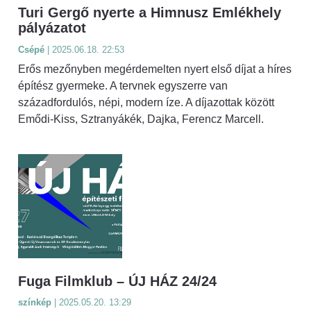
Turi Gergő nyerte a Himnusz Emlékhely
pályázatot
Csépé
| 2025.06.18. 22:53
Erős mezőnyben megérdemelten nyert első díjat a híres
építész gyermeke. A tervnek egyszerre van
századfordulós, népi, modern íze. A díjazottak között
Emődi-Kiss, Sztranyákék, Dajka, Ferencz Marcell.
Fuga Filmklub – ÚJ HÁZ 24/24
színkép
| 2025.05.20. 13:29