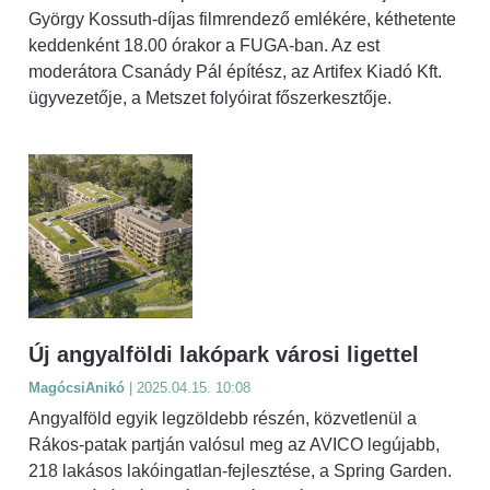
György Kossuth-díjas filmrendező emlékére, kéthetente
keddenként 18.00 órakor a FUGA-ban. Az est
moderátora Csanády Pál építész, az Artifex Kiadó Kft.
ügyvezetője, a Metszet folyóirat főszerkesztője.
Új angyalföldi lakópark városi ligettel
MagócsiAnikó
| 2025.04.15. 10:08
Angyalföld egyik legzöldebb részén, közvetlenül a
Rákos-patak partján valósul meg az AVICO legújabb,
218 lakásos lakóingatlan-fejlesztése, a Spring Garden.