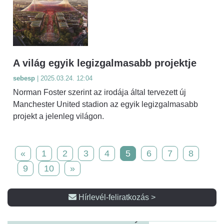
A világ egyik legizgalmasabb projektje
sebesp
| 2025.03.24. 12:04
Norman Foster szerint az irodája által tervezett új
Manchester United stadion az egyik legizgalmasabb
projekt a jelenleg világon.
«
1
2
3
4
5
6
7
8
9
10
»
Hírlevél-feliratkozás >