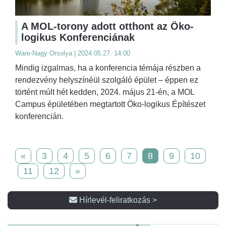
A MOL-torony adott otthont az Öko-
logikus Konferenciának
Ware-Nagy Orsolya | 2024.05.27. 14:00
Mindig izgalmas, ha a konferencia témája részben a
rendezvény helyszínéül szolgáló épület – éppen ez
történt múlt hét kedden, 2024. május 21-én, a MOL
Campus épületében megtartott Öko-logikus Építészet
konferencián.
«
3
4
5
6
7
8
9
10
11
12
»
Hírlevél-feliratkozás >