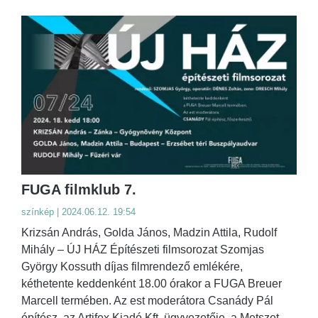
FUGA filmklub 7.
színkép | 2024.06.12. 19:54
Krizsán András, Golda János, Madzin Attila, Rudolf
Mihály – ÚJ HÁZ Építészeti filmsorozat Szomjas
György Kossuth díjas filmrendező emlékére,
kéthetente keddenként 18.00 órakor a FUGA Breuer
Marcell termében. Az est moderátora Csanády Pál
építész, az Artifex Kiadó Kft. ügyvezetője, a Metszet