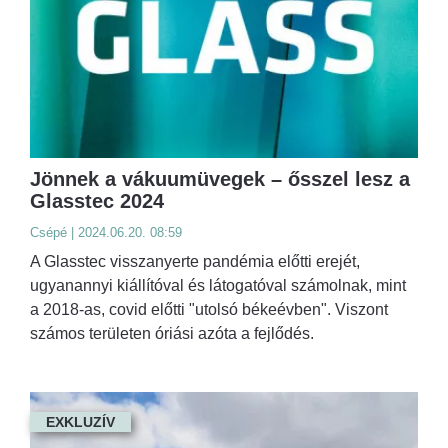
Jönnek a vákuumüvegek – ősszel lesz a
Glasstec 2024
Csépé | 2024.06.20. 08:59
A Glasstec visszanyerte pandémia előtti erejét,
ugyanannyi kiállítóval és látogatóval számolnak, mint
a 2018-as, covid előtti "utolsó békeévben". Viszont
számos területen óriási azóta a fejlődés.
EXKLUZÍV