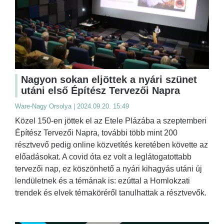
Nagyon sokan eljöttek a nyári szünet
utáni első Építész Tervezői Napra
Ware-Nagy Orsolya | 2024.09.20. 15:49
Közel 150-en jöttek el az Etele Plázába a szeptemberi
Építész Tervezői Napra, további több mint 200
résztvevő pedig online közvetítés keretében követte az
előadásokat. A covid óta ez volt a leglátogatottabb
tervezői nap, ez köszönhető a nyári kihagyás utáni új
lendületnek és a témának is: ezúttal a Homlokzati
trendek és elvek témaköréről tanulhattak a résztvevők.