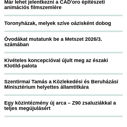
Már lehet jelentkezni a CAD'oro építészeti
animációs filmszemlére
Toronyházak, melyek szíve oázisként dobog
Óvodákat mutatunk be a Metszet 2026/3.
számában
Kivételes koncepcióval újult meg az északi
Klotild-palota
Szentirmai Tamás a Közlekedési és Beruházási
Minisztérium helyettes államtitkára
Egy közintézmény új arca – Z90 zsaluziákkal a
teljes megújulásért