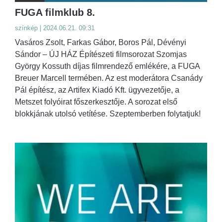
FUGA filmklub 8.
színkép | 2024.06.21. 09:31
Vasáros Zsolt, Farkas Gábor, Boros Pál, Dévényi
Sándor – ÚJ HÁZ Építészeti filmsorozat Szomjas
György Kossuth díjas filmrendező emlékére, a FUGA
Breuer Marcell termében. Az est moderátora Csanády
Pál építész, az Artifex Kiadó Kft. ügyvezetője, a
Metszet folyóirat főszerkesztője. A sorozat első
blokkjának utolsó vetítése. Szeptemberben folytatjuk!