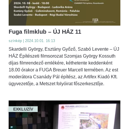
Fuga filmklub – ÚJ HÁZ 11
színkép | 2024.10.01. 16:13
Skardelli György, Esztány Győző, Szabó Levente – ÚJ
HÁZ Építészeti filmsorozat Szomjas György Kossuth
díjas filmrendező emlékére, kéthetente keddenként
18.00 órakor a FUGA Breuer Marcell termében. Az est
moderátora Csanády Pál építész, az Artifex Kiadó Kft.
ügyvezetője, a Metszet folyóirat főszerkesztője.
EXKLUZÍV