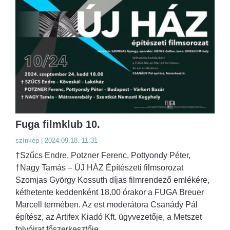
Fuga filmklub 10.
színkép | 2024.09.18. 11:31
†Szűcs Endre, Potzner Ferenc, Pottyondy Péter,
†Nagy Tamás – ÚJ HÁZ Építészeti filmsorozat
Szomjas György Kossuth díjas filmrendező emlékére,
kéthetente keddenként 18.00 órakor a FUGA Breuer
Marcell termében. Az est moderátora Csanády Pál
építész, az Artifex Kiadó Kft. ügyvezetője, a Metszet
folyóirat főszerkesztője.