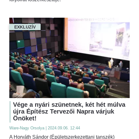
EXKLUZÍV
Vége a nyári szünetnek, két hét múlva
újra Építész Tervezői Napra várjuk
Önöket!
Ware-Nagy Orsolya | 2024.09.06. 12:44
A Horváth Sándor (Épületszerkezettani tanszék)