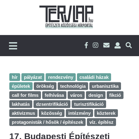
hír
pályázat
rendezvény
családi házak
épületek
örökség
technológia
urbanisztika
call for films
felhívása
város
design
fikció
lakhatás
dzsentrifikáció
turisztifikáció
aktivizmus
közösség
intézmény
közterek
protagonisták / hősök / építészek
víz. építész
17. Budapesti Építészeti