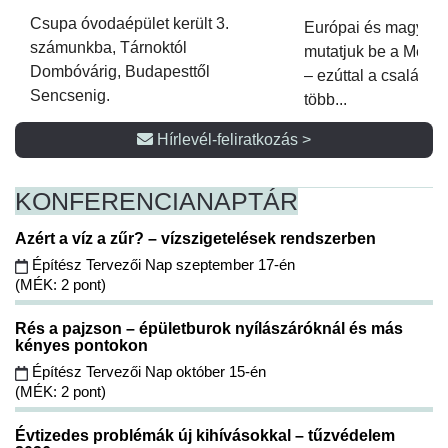
Csupa óvodaépület került 3.
Európai és magyar p
számunkba, Tárnoktól
mutatjuk be a Metsz
Dombóvárig, Budapesttől
– ezúttal a családi 
Sencsenig.
több...
Hírlevél-feliratkozás >
KONFERENCIA
NAPTÁR
Azért a víz a zűr? – vízszigetelések rendszerben
Építész Tervezői Nap szeptember 17-én
(MÉK: 2 pont)
Rés a pajzson – épületburok nyílászáróknál és más
kényes pontokon
Építész Tervezői Nap október 15-én
(MÉK: 2 pont)
Évtizedes problémák új kihívásokkal – tűzvédelem