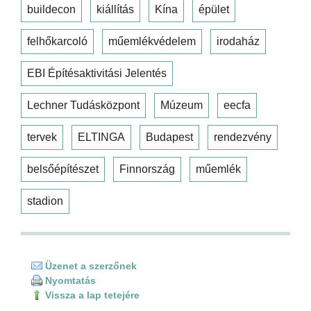
buildecon
kiállítás
Kína
épület
felhőkarcoló
műemlékvédelem
irodaház
EBI Építésaktivitási Jelentés
Lechner Tudásközpont
Múzeum
eecfa
tervek
ELTINGA
Budapest
rendezvény
belsőépítészet
Finnország
műemlék
stadion
Üzenet a szerzőnek
Nyomtatás
Vissza a lap tetejére