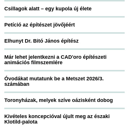
Csillagok alatt – egy kupola új élete
Petíció az építészet jövőjéért
Elhunyt Dr. Bitó János építész
Már lehet jelentkezni a CAD'oro építészeti
animációs filmszemlére
Óvodákat mutatunk be a Metszet 2026/3.
számában
Toronyházak, melyek szíve oázisként dobog
Kivételes koncepcióval újult meg az északi
Klotild-palota