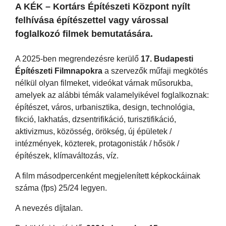
A KÉK – Kortárs Építészeti Központ nyílt
felhívása építészettel vagy várossal
foglalkozó filmek bemutatására.
A 2025-ben megrendezésre kerülő
17. Budapesti
Építészeti Filmnapokra
a szervezők műfaji megkötés
nélkül olyan filmeket, videókat várnak műsorukba,
amelyek az alábbi témák valamelyikével foglalkoznak:
építészet, város, urbanisztika, design, technológia,
fikció, lakhatás, dzsentrifikáció, turisztifikáció,
aktivizmus, közösség, örökség, új épületek /
intézmények, közterek, protagonisták / hősök /
építészek, klímaváltozás, víz.
A film másodpercenként megjelenített képkockáinak
száma (fps) 25/24 legyen.
A nevezés díjtalan.