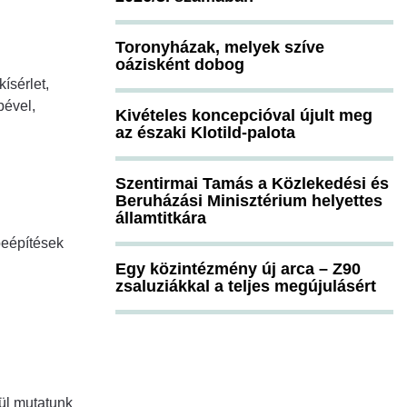
Toronyházak, melyek szíve
oázisként dobog
ísérlet,
pével,
Kivételes koncepcióval újult meg
az északi Klotild-palota
Szentirmai Tamás a Közlekedési és
Beruházási Minisztérium helyettes
államtitkára
beépítések
Egy közintézmény új arca – Z90
zsaluziákkal a teljes megújulásért
ül mutatunk