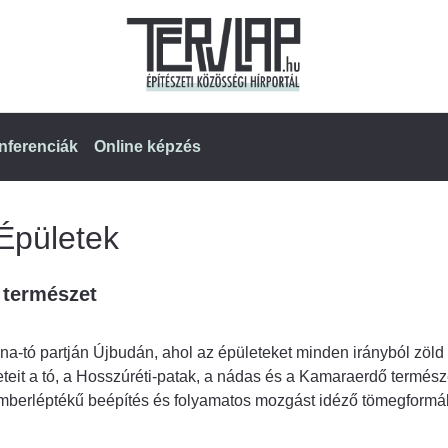
nferenciák
Online képzés
Épületek
a természet
ána-tó partján Újbudán, ahol az épületeket minden irányból zöld 
teit a tó, a Hosszúréti-patak, a nádas és a Kamaraerdő termész
emberléptékű beépítés és folyamatos mozgást idéző tömegformál