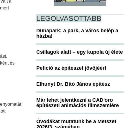
vált a
smert
LEGOLVASOTTABB
Dunapark: a park, a város belép a
házba!
Csillagok alatt – egy kupola új élete
ást,
őként és
Petíció az építészet jövőjéért
Elhunyt Dr. Bitó János építész
Már lehet jelentkezni a CAD'oro
 lenyomatát
építészeti animációs filmszemlére
ott,
Óvodákat mutatunk be a Metszet
2026/3. számában