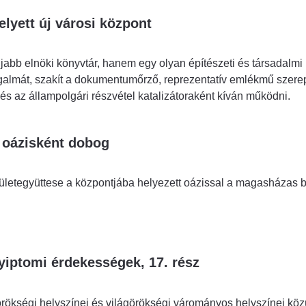
yett új városi központ
bb elnöki könyvtár, hanem egy olyan építészeti és társadalmi k
ogalmát, szakít a dokumentumőrző, reprezentatív emlékmű szere
 és az állampolgári részvétel katalizátoraként kíván működni.
 oázisként dobog
ületegyüttese a központjába helyezett oázissal a magasházas 
yiptomi érdekességek, 17. rész
rökségi helyszínei és világörökségi várományos helyszínei köz