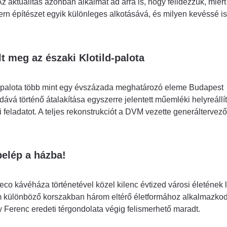
z aktualitás azonban alkalmat ad arra is, hogy felidézzük, miért 
rn építészet egyik különleges alkotásává, és milyen kevéssé i
t meg az északi Klotild-palota
ld-palota több mint egy évszázada meghatározó eleme Budapest
ává történő átalakítása egyszerre jelentett műemléki helyreállít
i feladatot. A teljes rekonstrukciót a DVM vezette generáltervez
belép a házba!
eco kávéháza történetével közel kilenc évtized városi életének
om különböző korszakban három eltérő életformához alkalmazkod
Ferenc eredeti térgondolata végig felismerhető maradt.