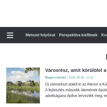
Metszet folyóirat
Perspektíva kisfilmek
Ko
Városrész, amit körülölel 
MagócsiAnikó
| 2026.08.06. 12:52
Új városrészt alakít ki az Atenor a K
A fejlesztés második ütemének épüle
adottságaira építve tervezték meg, 