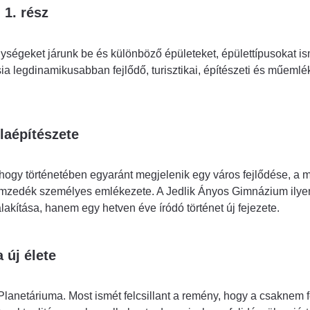
 1. rész
ségeket járunk be és különböző épületeket, épülettípusokat is
 legdinamikusabban fejlődő, turisztikai, építészeti és műeml
laépítészete
hogy történetében egyaránt megjelenik egy város fejlődése, a 
nemzedék személyes emlékezete. A Jedlik Ányos Gimnázium ilyen
akítása, hanem egy hetven éve íródó történet új fejezete.
 új élete
Planetáriuma. Most ismét felcsillant a remény, hogy a csaknem f