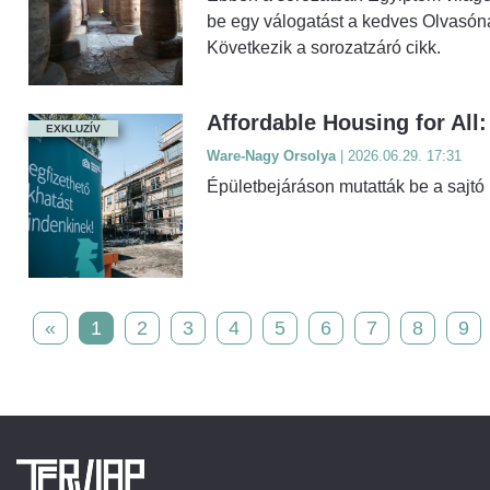
be egy válogatást a kedves Olvasóna
Következik a sorozatzáró cikk.
Affordable Housing for All
EXKLUZÍV
Ware-Nagy Orsolya
| 2026.06.29. 17:31
Épületbejáráson mutatták be a sajtó 
«
1
2
3
4
5
6
7
8
9