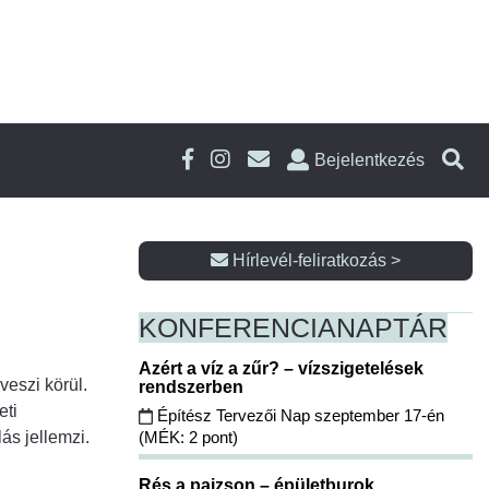
Bejelentkezés
Hírlevél-feliratkozás >
KONFERENCIA
NAPTÁR
Azért a víz a zűr? – vízszigetelések
veszi körül.
rendszerben
eti
Építész Tervezői Nap szeptember 17-én
(MÉK: 2 pont)
ás jellemzi.
Rés a pajzson – épületburok