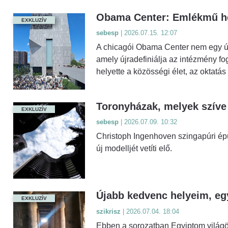
Obama Center: Emlékmű hel
EXKLUZÍV
sebesp
| 2026.07.15. 12:07
A chicagói Obama Center nem egy úja
amely újradefiniálja az intézmény f
helyette a közösségi élet, az oktatás
Toronyházak, melyek szíve
EXKLUZÍV
sebesp
| 2026.07.09. 10:32
Christoph Ingenhoven szingapúri ép
új modelljét vetíti elő.
Újabb kedvenc helyeim, eg
EXKLUZÍV
szikrisz
| 2026.07.04. 18:04
Ebben a sorozatban Egyiptom világö