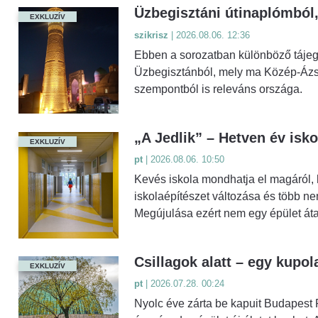
Üzbegisztáni útinaplómból,
EXKLUZÍV
szikrisz
| 2026.08.06. 12:36
Ebben a sorozatban különböző tájegy
Üzbegisztánból, mely ma Közép-Ázsia
szempontból is releváns országa.
„A Jedlik” – Hetven év isko
EXKLUZÍV
pt
| 2026.08.06. 10:50
Kevés iskola mondhatja el magáról, 
iskolaépítészet változása és több 
Megújulása ezért nem egy épület átal
Csillagok alatt – egy kupola
EXKLUZÍV
pt
| 2026.07.28. 00:24
Nyolc éve zárta be kapuit Budapest 