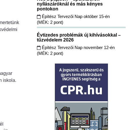
nyílászáróknál és más kényes
pontokon
Építész Tervezői Nap október 15-én
(MÉK: 2 pont)
mertetünk
ékvédelmi
Évtizedes problémák új kihívásokkal –
tűzvédelem 2026
Építész Tervezői Nap november 12-én
(MÉK: 2 pont)
magyar
 iskola.
él