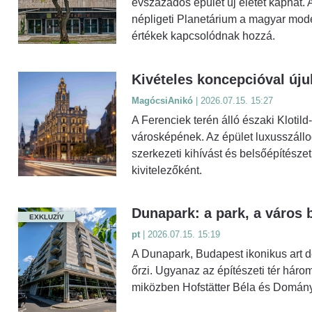
évszázados épület új életet kaphat. A
népligeti Planetárium a magyar mode
értékek kapcsolódnak hozzá.
Kivételes koncepcióval újul
MagócsiAnikó
| 2026.07.15. 15:27
A Ferenciek terén álló északi Kloti
városképének. Az épület luxusszállod
szerkezeti kihívást és belsőépítészet
kivitelezőként.
Dunapark: a park, a város 
EXKLUZÍV
pt
| 2026.07.15. 15:19
A Dunapark, Budapest ikonikus art d
őrzi. Ugyanaz az építészeti tér hár
miközben Hofstätter Béla és Domány 