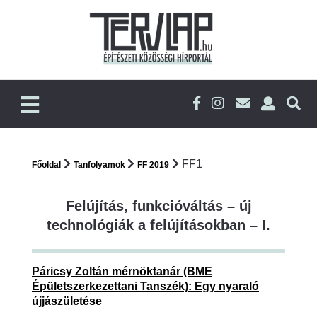
FF1
Főoldal
Tanfolyamok
FF 2019
Felújítás, funkcióváltás – új
technológiák a felújításokban – I.
Páricsy Zoltán mérnöktanár (BME
Épületszerkezettani Tanszék): Egy nyaraló
újjászületése