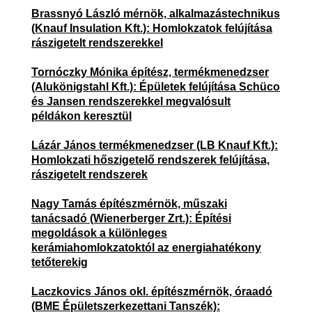
Brassnyó László mérnök, alkalmazástechnikus
(Knauf Insulation Kft.): Homlokzatok felújítása
rászigetelt rendszerekkel
Tornóczky Mónika építész, termékmenedzser
(Alukönigstahl Kft.): Épületek felújítása Schüco
és Jansen rendszerekkel megvalósult
példákon keresztül
Lázár János termékmenedzser (LB Knauf Kft.):
Homlokzati hőszigetelő rendszerek felújítása,
rászigetelt rendszerek
Nagy Tamás építészmérnök, műszaki
tanácsadó (Wienerberger Zrt.): Építési
megoldások a különleges
kerámiahomlokzatoktól az energiahatékony
tetőterekig
Laczkovics János okl. építészmérnök, óraadó
(BME Épületszerkezettani Tanszék):