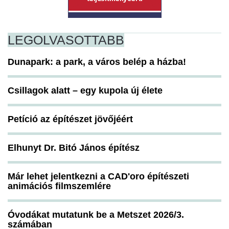
LEGOLVASOTTABB
Dunapark: a park, a város belép a házba!
Csillagok alatt – egy kupola új élete
Petíció az építészet jövőjéért
Elhunyt Dr. Bitó János építész
Már lehet jelentkezni a CAD'oro építészeti
animációs filmszemlére
Óvodákat mutatunk be a Metszet 2026/3.
számában