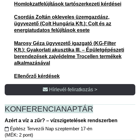
Homlokzatfelújítások tartószerkezeti kérdései
Csordás Zoltán okleveles üzemgazdász,
ügyvezető (Colt Hungária Kft.): Colt és az
energiatudatos felújítások esete
Marosy Géza ügyvezető igazgató (KG-Filter
Kft.): Gyakorlati akusztika III. – Épületgépészeti
berendezések zajvédelme Trocellen termékek
alkalmazásával
Ellenőrző kérdések
Hírlevél-feliratkozás >
KONFERENCIA
NAPTÁR
Azért a víz a zűr? – vízszigetelések rendszerben
Építész Tervezői Nap szeptember 17-én
(MÉK: 2 pont)