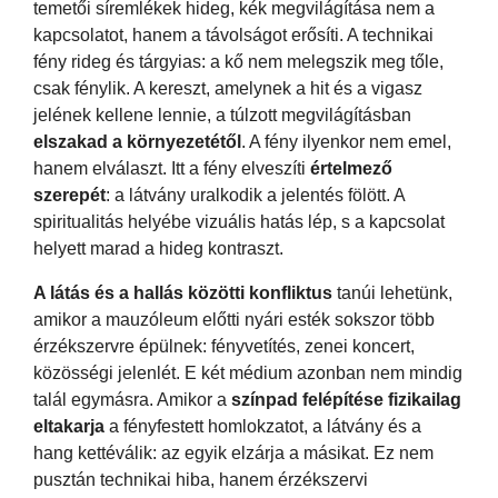
temetői síremlékek hideg, kék megvilágítása nem a
kapcsolatot, hanem a távolságot erősíti. A technikai
fény rideg és tárgyias: a kő nem melegszik meg tőle,
csak fénylik. A kereszt, amelynek a hit és a vigasz
jelének kellene lennie, a túlzott megvilágításban
elszakad a környezetétől
. A fény ilyenkor nem emel,
hanem elválaszt. Itt a fény elveszíti
értelmező
szerepét
: a látvány uralkodik a jelentés fölött. A
spiritualitás helyébe vizuális hatás lép, s a kapcsolat
helyett marad a hideg kontraszt.
A látás és a hallás közötti konfliktus
tanúi lehetünk,
amikor a mauzóleum előtti nyári esték sokszor több
érzékszervre épülnek: fényvetítés, zenei koncert,
közösségi jelenlét. E két médium azonban nem mindig
talál egymásra. Amikor a
színpad felépítése fizikailag
eltakarja
a fényfestett homlokzatot, a látvány és a
hang kettéválik: az egyik elzárja a másikat. Ez nem
pusztán technikai hiba, hanem érzékszervi