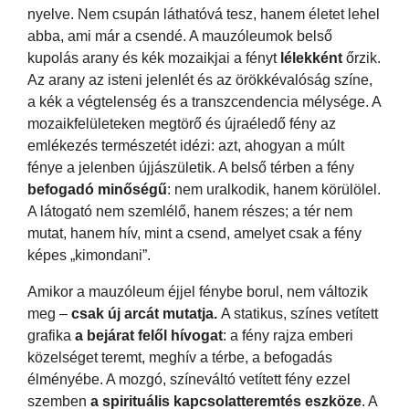
nyelve. Nem csupán láthatóvá tesz, hanem életet lehel
abba, ami már a csendé. A mauzóleumok belső
kupolás arany és kék mozaikjai a fényt
lélekként
őrzik.
Az arany az isteni jelenlét és az örökkévalóság színe,
a kék a végtelenség és a transzcendencia mélysége. A
mozaikfelületeken megtörő és újraéledő fény az
emlékezés természetét idézi: azt, ahogyan a múlt
fénye a jelenben újjászületik. A belső térben a fény
befogadó minőségű
: nem uralkodik, hanem körülölel.
A látogató nem szemlélő, hanem részes; a tér nem
mutat, hanem hív, mint a csend, amelyet csak a fény
képes „kimondani”.
Amikor a mauzóleum éjjel fénybe borul, nem változik
meg –
csak új arcát mutatja.
A statikus, színes vetített
grafika
a bejárat felől hívogat
: a fény rajza emberi
közelséget teremt, meghív a térbe, a befogadás
élményébe. A mozgó, színeváltó vetített fény ezzel
szemben
a spirituális kapcsolatteremtés eszköze
. A