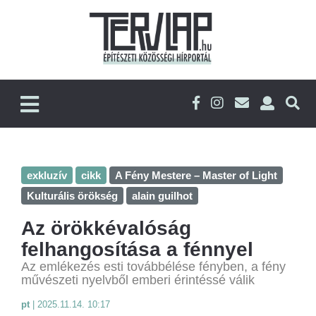
exkluzív
cikk
A Fény Mestere – Master of Light
Kulturális örökség
alain guilhot
Az örökkévalóság
felhangosítása a fénnyel
Az emlékezés esti továbbélése fényben, a fény
művészeti nyelvből emberi érintéssé válik
pt
|
2025.11.14. 10:17