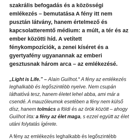
szakrális befogadás és a közösségi
emlékezés – bemutatása A fény itt nem
pusztán látvány, hanem értelmező és
kapcsolatteremtő médium: a múlt, a tér és az
ember közötti híd. A vetített
fénykompozíciók, a zenei kíséret és a
gyertyafény ugyanannak az emberi
gesztusnak három arca – az emlékezésé.
„Light is Life.” –
Alain Guilhot.
*
A fény az emlékezés
leghalkabb és legőszintébb nyelve. Nem csupán
láthatóvá tesz, hanem életet lehel abba, ami már a
csendé. A mauzóleumok esetében a fény nem külső
dísz, hanem
tolmács
a földi és az örök között – ahogy
Guilhot írta:
a fény az élet maga
, s ezzel együtt az élet
utáni folytatás ígérete.
A fény az emlékezés leghalkabb és legőszintébb