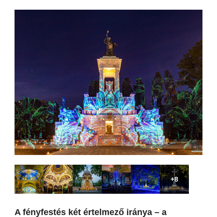
+8
A fényfestés két értelmező iránya – a