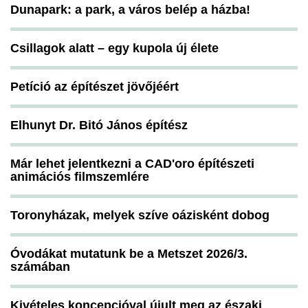
Dunapark: a park, a város belép a házba!
Csillagok alatt – egy kupola új élete
Petíció az építészet jövőjéért
Elhunyt Dr. Bitó János építész
Már lehet jelentkezni a CAD'oro építészeti
animációs filmszemlére
Toronyházak, melyek szíve oázisként dobog
Óvodákat mutatunk be a Metszet 2026/3.
számában
Kivételes koncepcióval újult meg az északi