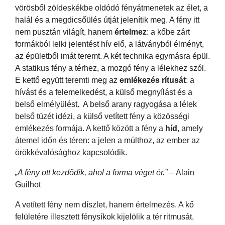
vörösből zöldeskékbe oldódó fényátmenetek az élet, a
halál és a megdicsőülés útját jelenítik meg. A fény itt
nem pusztán világít, hanem
értelmez
: a kőbe zárt
formákból lelki jelentést hív elő, a látványból élményt,
az épületből imát teremt. A két technika egymásra épül.
A statikus fény a térhez, a mozgó fény a lélekhez szól.
E kettő együtt teremti meg az
emlékezés rítusát
: a
hívást és a felemelkedést, a külső megnyílást és a
belső elmélyülést. A belső arany ragyogása a lélek
belső tüzét idézi, a külső vetített fény a közösségi
emlékezés formája. A kettő között a fény a
híd
, amely
átemel időn és téren: a jelen a múlthoz, az ember az
örökkévalósághoz kapcsolódik.
„A fény ott kezdődik, ahol a forma véget ér.”
– Alain
Guilhot
A vetített fény nem díszlet, hanem értelmezés. A kő
felületére illesztett fénysíkok kijelölik a tér ritmusát,