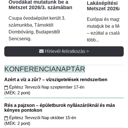
Óvodákat mutatunk be a
Lakásépítési kör
Metszet 2026/3. számában
Metszet 2026/2.
Csupa óvodaépület került 3.
Európai és magyar p
számunkba, Tárnoktól
mutatjuk be a Metsz
Dombóvárig, Budapesttől
– ezúttal a családi 
Sencsenig.
több...
Hírlevél-feliratkozás >
KONFERENCIA
NAPTÁR
Azért a víz a zűr? – vízszigetelések rendszerben
Építész Tervezői Nap szeptember 17-én
(MÉK: 2 pont)
Rés a pajzson – épületburok nyílászáróknál és más
kényes pontokon
Építész Tervezői Nap október 15-én
(MÉK: 2 pont)