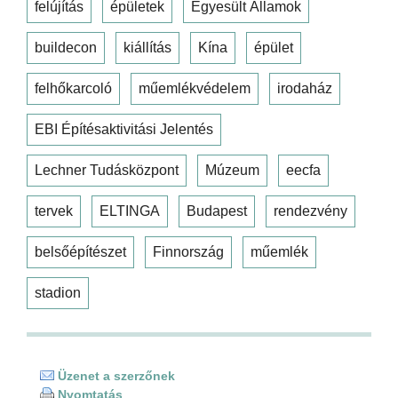
felújítás
épületek
Egyesült Államok
buildecon
kiállítás
Kína
épület
felhőkarcoló
műemlékvédelem
irodaház
EBI Építésaktivitási Jelentés
Lechner Tudásközpont
Múzeum
eecfa
tervek
ELTINGA
Budapest
rendezvény
belsőépítészet
Finnország
műemlék
stadion
Üzenet a szerzőnek
Nyomtatás