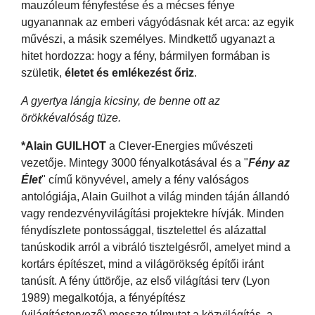
mauzóleum fényfestése és a mécses fénye
ugyanannak az emberi vágyódásnak két arca: az egyik
művészi, a másik személyes. Mindkettő ugyanazt a
hitet hordozza: hogy a fény, bármilyen formában is
születik,
életet és emlékezést őriz
.
A gyertya lángja kicsiny, de benne ott az
örökkévalóság tüze.
*
Alain GUILHOT
a Clever-Energies művészeti
vezetője. Mintegy 3000 fényalkotásával és a "
Fény az
Élet
" című könyvével, amely a fény valóságos
antológiája, Alain Guilhot a világ minden táján állandó
vagy rendezvényvilágítási projektekre hívják. Minden
fénydíszlete pontossággal, tisztelettel és alázattal
tanúskodik arról a vibráló tisztelgésről, amelyet mind a
kortárs építészet, mind a világörökség építői iránt
tanúsít. A fény úttörője, az első világítási terv (Lyon
1989) megalkotója, a fényépítész
(világítástervező) messze túlmutat a közvilágítás, a