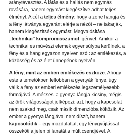
aránytévesztés. A látás és a hallás nem egymás
rovására, hanem egymást kiegészítve adhat teljes
élményt. A cél a
teljes
élmény
: hogy a zene hangja és
a fény látványa egyaránt elérje a nézőt – ne takarják,
hanem kiegészítsék egymást. Megvalósítása
„technikai”
kompromisszumot
igényel. Amikor a
technikai és művészi elemek egyensúlyba kerülnek, a
fény és a hang egyazon nyelven szól: az emlékezés, a
közösség és az élet ünnepének nyelvén.
A fény, mint az emberi emlékezés eszköze.
Ahogy
este a temetőkben fellobban a gyertyák fénye, úgy
válik a fény az emberi emlékezés legszemélyesebb
formájává. A mécses, a gyertya lángja kicsiny, mégis
az örök világosságot jelképezi: azt, hogy a kapcsolat
nem szakad meg, csak másik dimenzióba költözik. Az
ember a gyertya lángjával nem díszít, hanem
kapcsolódik
– egy mozdulattal, egy fénygyújtással
összeköti a jelen pillanatát a múlt csendjével. A