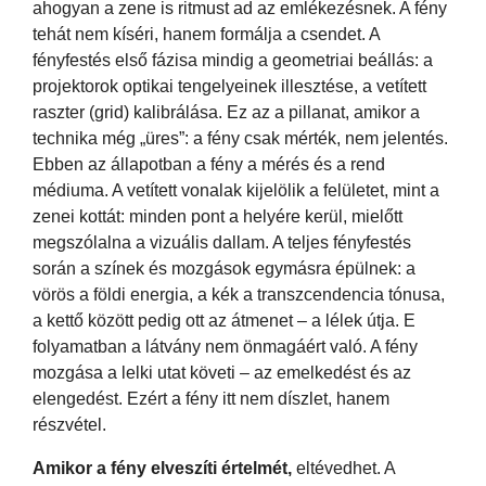
ahogyan a zene is ritmust ad az emlékezésnek. A fény
tehát nem kíséri, hanem formálja a csendet. A
fényfestés első fázisa mindig a geometriai beállás: a
projektorok optikai tengelyeinek illesztése, a vetített
raszter (grid) kalibrálása. Ez az a pillanat, amikor a
technika még „üres”: a fény csak mérték, nem jelentés.
Ebben az állapotban a fény a mérés és a rend
médiuma. A vetített vonalak kijelölik a felületet, mint a
zenei kottát: minden pont a helyére kerül, mielőtt
megszólalna a vizuális dallam. A teljes fényfestés
során a színek és mozgások egymásra épülnek: a
vörös a földi energia, a kék a transzcendencia tónusa,
a kettő között pedig ott az átmenet – a lélek útja. E
folyamatban a látvány nem önmagáért való. A fény
mozgása a lelki utat követi – az emelkedést és az
elengedést. Ezért a fény itt nem díszlet, hanem
részvétel.
Amikor a fény elveszíti értelmét,
eltévedhet. A