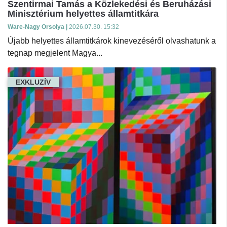
Szentirmai Tamás a Közlekedési és Beruházási
Minisztérium helyettes államtitkára
Ware-Nagy Orsolya |
2026.07.30. 15:32
Újabb helyettes államtitkárok kinevezéséről olvashatunk a
tegnap megjelent Magya...
EXKLUZÍV