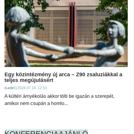
Egy közintézmény új arca – Z90 zsaluziákkal a
teljes megújulásért
d.adel |
2026.07.16. 12:53
A kültéri árnyékolás akkor tölti be igazán a szerepét,
amikor nem csupán a homlo...
KONFERENCIAAJÁNLÓ