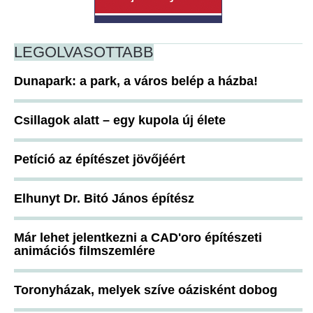
LEGOLVASOTTABB
Dunapark: a park, a város belép a házba!
Csillagok alatt – egy kupola új élete
Petíció az építészet jövőjéért
Elhunyt Dr. Bitó János építész
Már lehet jelentkezni a CAD'oro építészeti
animációs filmszemlére
Toronyházak, melyek szíve oázisként dobog