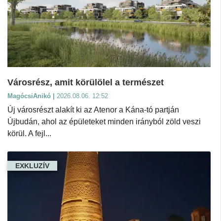
Városrész, amit körülölel a természet
MagócsiAnikó |
2026.08.06. 12:52
Új városrészt alakít ki az Atenor a Kána-tó partján
Újbudán, ahol az épületeket minden irányból zöld veszi
körül. A fejl...
EXKLUZÍV