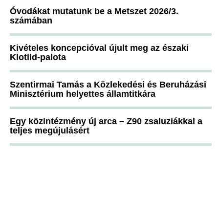
Óvodákat mutatunk be a Metszet 2026/3.
számában
Kivételes koncepcióval újult meg az északi
Klotild-palota
Szentirmai Tamás a Közlekedési és Beruházási
Minisztérium helyettes államtitkára
Egy közintézmény új arca – Z90 zsaluziákkal a
teljes megújulásért