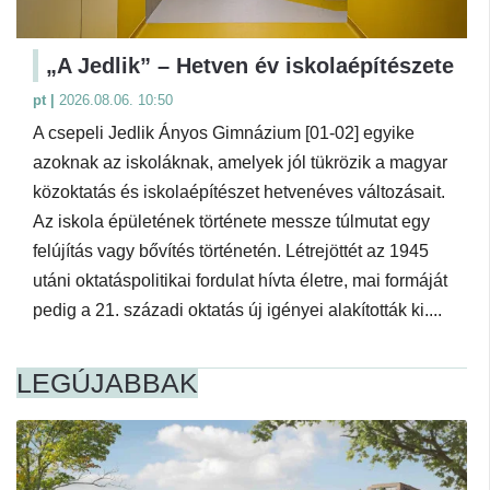
„A Jedlik” – Hetven év iskolaépítészete
pt |
2026.08.06. 10:50
A csepeli Jedlik Ányos Gimnázium [01-02] egyike
azoknak az iskoláknak, amelyek jól tükrözik a magyar
közoktatás és iskolaépítészet hetvenéves változásait.
Az iskola épületének története messze túlmutat egy
felújítás vagy bővítés történetén. Létrejöttét az 1945
utáni oktatáspolitikai fordulat hívta életre, mai formáját
pedig a 21. századi oktatás új igényei alakították ki....
LEGÚJABBAK