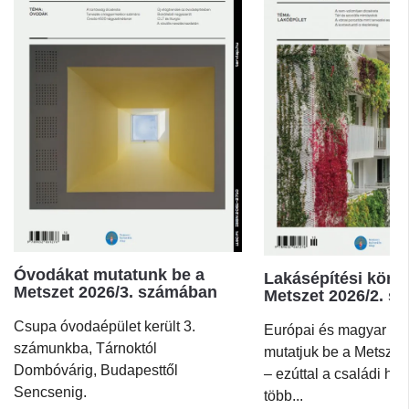
Óvodákat mutatunk be a
Lakásépítési körk
Metszet 2026/3. számában
Metszet 2026/2. s
Csupa óvodaépület került 3.
Európai és magyar pél
számunkba, Tárnoktól
mutatjuk be a Metszet
Dombóvárig, Budapesttől
– ezúttal a családi há
Sencsenig.
több...