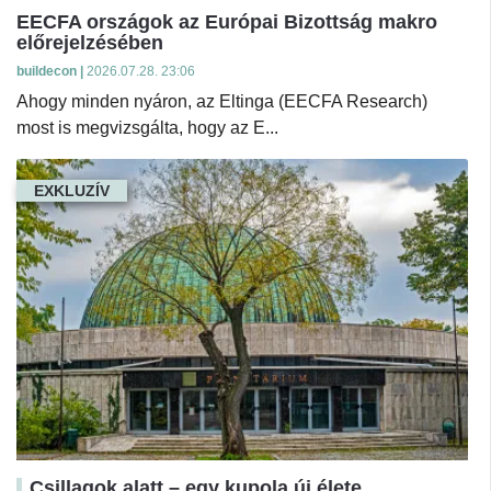
EECFA országok az Európai Bizottság makro
előrejelzésében
buildecon |
2026.07.28. 23:06
Ahogy minden nyáron, az Eltinga (EECFA Research)
most is megvizsgálta, hogy az E...
EXKLUZÍV
Csillagok alatt – egy kupola új élete