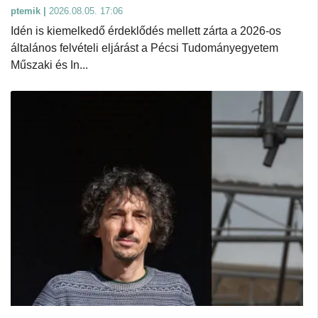
ptemik |
2026.08.05. 17:06
Idén is kiemelkedő érdeklődés mellett zárta a 2026-os
általános felvételi eljárást a Pécsi Tudományegyetem
Műszaki és In...