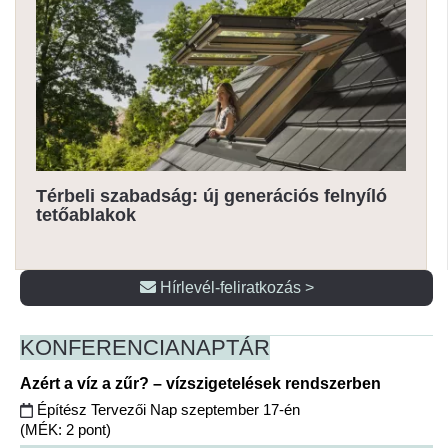
Térbeli szabadság: új generációs felnyíló
tetőablakok
Hírlevél-feliratkozás >
KONFERENCIA
NAPTÁR
Azért a víz a zűr? – vízszigetelések rendszerben
Építész Tervezői Nap szeptember 17-én
(MÉK: 2 pont)