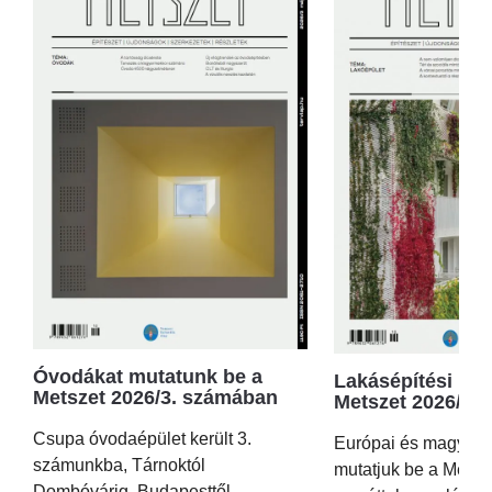
Óvodákat mutatunk be a
Lakásépítési kör
Metszet 2026/3. számában
Metszet 2026/2.
Csupa óvodaépület került 3.
Európai és magyar p
számunkba, Tárnoktól
mutatjuk be a Metsz
Dombóvárig, Budapesttől