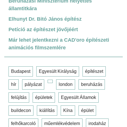
Beruházási Minisztérium helyettes
államtitkára
Elhunyt Dr. Bitó János építész
Petíció az építészet jövőjéért
Már lehet jelentkezni a CAD'oro építészeti
animációs filmszemlére
Budapest
Egyesült Királyság
építészet
hír
pályázat
london
beruházás
felújítás
épületek
Egyesült Államok
buildecon
kiállítás
Kína
épület
felhőkarcoló
műemlékvédelem
irodaház