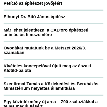
Petíció az építészet jövőjéért
Elhunyt Dr. Bitó János építész
Már lehet jelentkezni a CAD'oro építészeti
animációs filmszemlére
Óvodákat mutatunk be a Metszet 2026/3.
számában
Kivételes koncepcióval újult meg az északi
Klotild-palota
Szentirmai Tamás a Közlekedési és Beruházási
Minisztérium helyettes államtitkára
Egy közintézmény új arca – Z90 zsaluziákkal a
teljes megújulásért