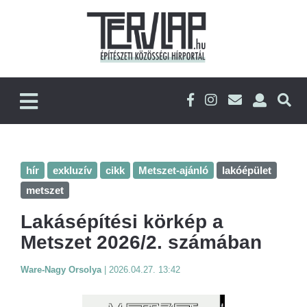
hír
exkluzív
cikk
Metszet-ajánló
lakóépület
metszet
Lakásépítési körkép a
Metszet 2026/2. számában
Ware-Nagy Orsolya
|
2026.04.27. 13:42