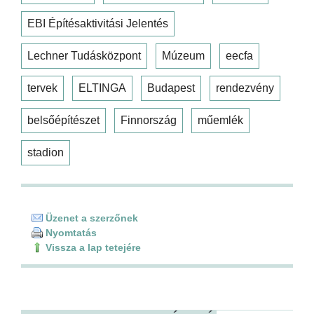
EBI Építésaktivitási Jelentés
Lechner Tudásközpont
Múzeum
eecfa
tervek
ELTINGA
Budapest
rendezvény
belsőépítészet
Finnország
műemlék
stadion
Üzenet a szerzőnek
Nyomtatás
Vissza a lap tetejére