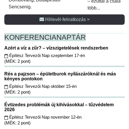
– ezúttal a családi 
Sencsenig.
több...
Hírlevél-feliratkozás >
KONFERENCIA
NAPTÁR
Azért a víz a zűr? – vízszigetelések rendszerben
Építész Tervezői Nap szeptember 17-én
(MÉK: 2 pont)
Rés a pajzson – épületburok nyílászáróknál és más
kényes pontokon
Építész Tervezői Nap október 15-én
(MÉK: 2 pont)
Évtizedes problémák új kihívásokkal – tűzvédelem
2026
Építész Tervezői Nap november 12-én
(MÉK: 2 pont)