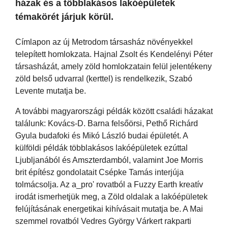
házak és a többlakásos lakóépületek
témakörét járjuk körül.
Címlapon az új Metrodom társasház növényekkel
telepített homlokzata. Hajnal Zsolt és Kendelényi Péter
társasházát, amely zöld homlokzatain felül jelentékeny
zöld belső udvarral (kerttel) is rendelkezik, Szabó
Levente mutatja be.
A további magyarországi példák között családi házakat
találunk: Kovács-D. Barna felsőörsi, Pethő Richárd
Gyula budafoki és Mikó László budai épületét. A
külföldi példák többlakásos lakóépületek ezúttal
Ljubljanából és Amszterdamból, valamint Joe Morris
brit építész gondolatait Csépke Tamás interjúja
tolmácsolja. Az a_pro' rovatból a Fuzzy Earth kreatív
irodát ismerhetjük meg, a Zöld oldalak a lakóépületek
felújításának energetikai kihívásait mutatja be. A Mai
szemmel rovatból Vedres György Várkert rakparti