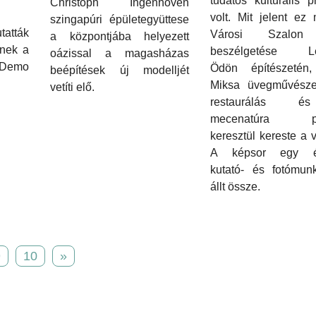
tudatos kulturális 
Christoph Ingenhoven
volt. Mit jelent ez
szingapúri épületegyüttese
atták
Városi Szalon
a központjába helyezett
inek a
beszélgetése Le
oázissal a magasházas
ó Demo
Ödön építészetén
beépítések új modelljét
Miksa üvegművésze
vetíti elő.
restaurálás 
mecenatúra pé
keresztül kereste a v
A képsor egy év
kutató- és fotómunk
állt össze.
9
10
»