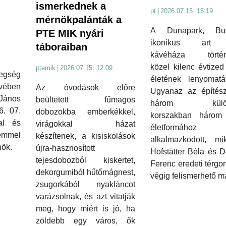
ismerkednek a
pt
|
2026.07.15. 15:19
mérnökpalánták a
A Dunapark, Bud
PTE MIK nyári
ikonikus art
táboraiban
kávéháza történ
közel kilenc évtized
ptemik
|
2026.07.15. 12:09
tegség
életének lenyomatát
évében
Az óvodások előre
Ugyanaz az építésze
János
beültetett fűmagos
három külön
6. 07.
dobozokba emberkékkel,
korszakban három 
jal és
virágokkal házat
életformához
emmel
készítenek, a kisiskolások
alkalmazkodott, mi
nök.
újra-hasznosított
Hofstätter Béla és 
tejesdobozból kiskertet,
Ferenc eredeti térgo
dekorgumiból hűtőmágnest,
végig felismerhető m
zsugorkából nyakláncot
varázsolnak, és azt vitatják
meg, hogy miért is jó, ha
zöldebb egy város, ők