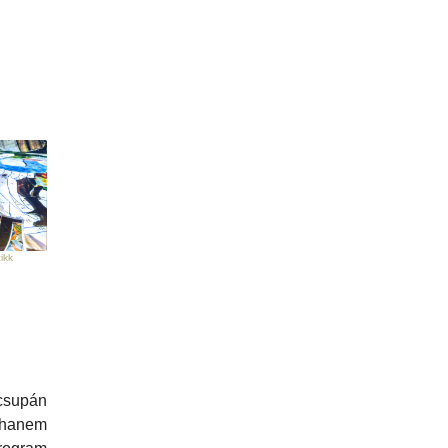
ikk
csupán
 hanem