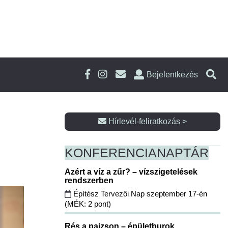
Bejelentkezés
Hírlevél-feliratkozás >
KONFERENCIA
NAPTÁR
Azért a víz a zűr? – vízszigetelések
rendszerben
Építész Tervezői Nap szeptember 17-én
(MÉK: 2 pont)
Rés a pajzson – épületburok