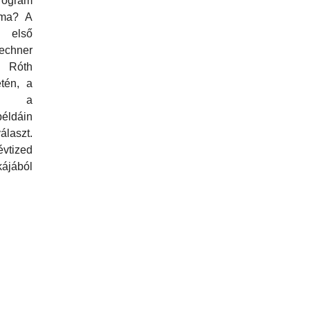
program
 ma? A
 első
chner
, Róth
tén, a
és a
ldáin
álaszt.
tized
ájából