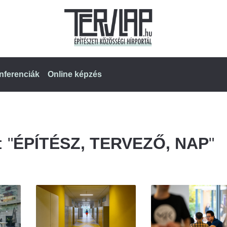
nferenciák
Online képzés
 "
ÉPÍTÉSZ, TERVEZŐ, NAP
"