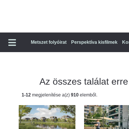
Metszet folyóirat
Perspektíva kisfilmek
Ko
Az összes találat erre:
1-12
megjelenítése a(z)
910
elemből.