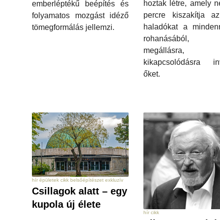
hoztak létre, amely 
emberléptékű beépítés és
percre kiszakítja a
folyamatos mozgást idéző
haladókat a minden
tömegformálás jellemzi.
rohanásából
megállásra,
kikapcsolódásra inv
őket.
hír épületek cikk belsőépítészet exkluzív
Csillagok alatt – egy
kupola új élete
hír cikk