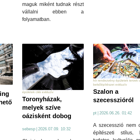
maguk miként tudnak részt
vállalni ebben a
folyamatban.
hír rendezvény épületek tervek c
belsőépítészet exkluzív
Szalon a
épületek cikk exkluzív
ing
Toronyházak,
szecesszióról
thető
melyek szíve
pt
|
2026.06.26. 01:42
oázisként dobog
A szecesszió nem 
sebesp
|
2026.07.09. 10:32
építészeti stílus,