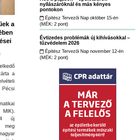
nyílászáróknál és más kényes
pontokon
Építész Tervezői Nap október 15-én
űek a
(MÉK: 2 pont)
rében
Évtizedes problémák új kihívásokkal –
ései
tűzvédelem 2026
Építész Tervezői Nap november 12-én
6
(MÉK: 2 pont)
lkedő
zárta a
lvételi
écsi
atikai
IK).
24 új
i meg
magyar