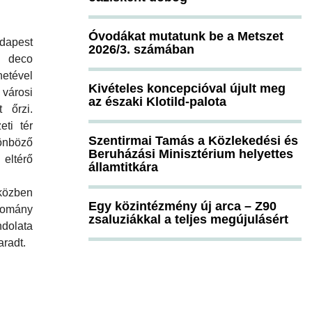
Óvodákat mutatunk be a Metszet
apest
2026/3. számában
 deco
etével
Kivételes koncepcióval újult meg
 városi
az északi Klotild-palota
 őrzi.
ti tér
Szentirmai Tamás a Közlekedési és
böző
Beruházási Minisztérium helyettes
eltérő
államtitkára
közben
Egy közintézmény új arca – Z90
Domány
zsaluziákkal a teljes megújulásért
ndolata
aradt.