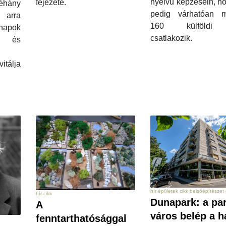
nyelvű képzésein, h
fejezete.
néhány
pedig várhatóan m
z arra
160 külföldi
napok
csatlakozik.
, és
itálja
hír épületek cikk belsőépítészet 
hír cikk
Dunapark: a par
A
város belép a h
fenntarthatósággal