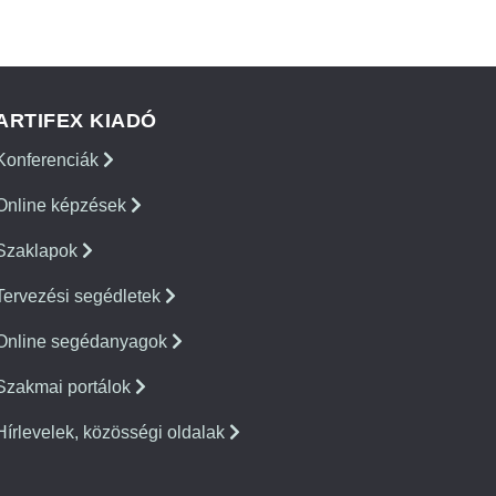
ARTIFEX KIADÓ
Konferenciák
Online képzések
Szaklapok
Tervezési segédletek
Online segédanyagok
Szakmai portálok
Hírlevelek, közösségi oldalak