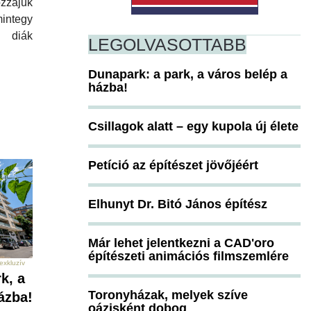
ozzájuk
integy
 diák
LEGOLVASOTTABB
Dunapark: a park, a város belép a
házba!
Csillagok alatt – egy kupola új élete
Petíció az építészet jövőjéért
Elhunyt Dr. Bitó János építész
Már lehet jelentkezni a CAD'oro
építészeti animációs filmszemlére
exkluzív
k, a
Toronyházak, melyek szíve
ázba!
oázisként dobog