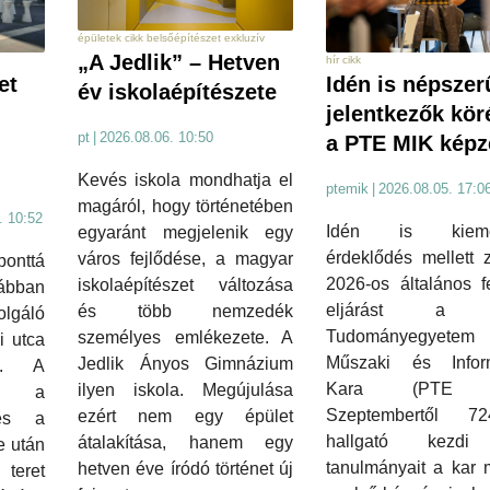
épületek cikk belsőépítészet exkluzív
„A Jedlik” – Hetven
hír cikk
et
Idén is népszer
év iskolaépítészete
jelentkezők kö
pt
|
2026.08.06. 10:50
a PTE MIK képz
Kevés iskola mondhatja el
ptemik
|
2026.08.05. 17:0
magáról, hogy történetében
. 10:52
Idén is kieme
egyaránt megjelenik egy
érdeklődés mellett 
város fejlődése, a magyar
onttá
2026-os általános fe
iskolaépítészet változása
rábban
eljárást a P
és több nemzedék
lgáló
Tudományegyetem
személyes emlékezete. A
i utca
Műszaki és Inform
Jedlik Ányos Gimnázium
ál. A
Kara (PTE M
ilyen iskola. Megújulása
k a
Szeptembertől 7
ezért nem egy épület
 és a
hallgató kezd
átalakítása, hanem egy
e után
tanulmányait a kar 
hetven éve íródó történet új
teret