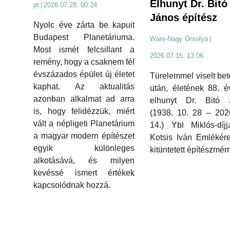
Elhunyt Dr. Bitó
pt
|
2026.07.28. 00:24
János építész
Nyolc éve zárta be kapuit
Budapest Planetáriuma.
Ware-Nagy Orsolya
|
Most ismét felcsillant a
2026.07.16. 13:06
remény, hogy a csaknem fél
évszázados épület új életet
Türelemmel viselt be
kaphat. Az aktualitás
után, életének 88. 
azonban alkalmat ad arra
elhunyt Dr. Bitó 
is, hogy felidézzük, miért
(1938. 10. 28 – 202
vált a népligeti Planetárium
14.) Ybl Miklós-díj
a magyar modern építészet
Kotsis Iván Emlékér
egyik különleges
kitüntetett építészmér
alkotásává, és milyen
kevéssé ismert értékek
kapcsolódnak hozzá.