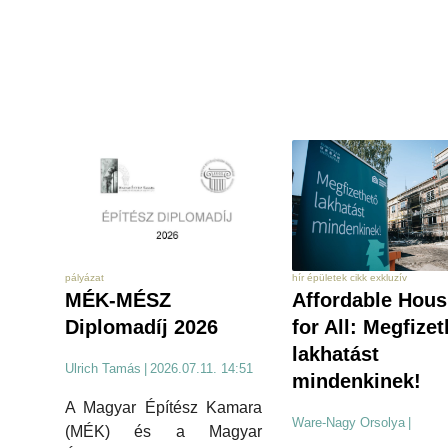
hír épületek cikk exkluzív
pályázat
Affordable Hous
MÉK-MÉSZ
for All: Megfize
Diplomadíj 2026
lakhatást
Ulrich Tamás
|
2026.07.11. 14:51
mindenkinek!
A Magyar Építész Kamara
Ware-Nagy Orsolya
|
(MÉK) és a Magyar