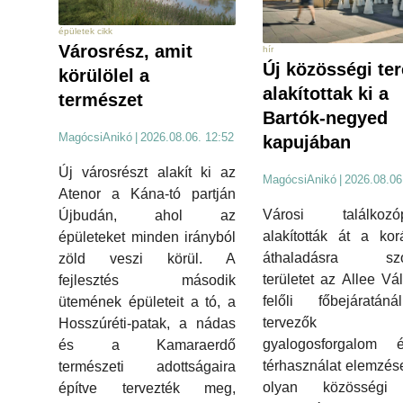
épületek cikk
Városrész, amit
hír
Új közösségi ter
körülölel a
alakítottak ki a
természet
Bartók-negyed
MagócsiAnikó
|
2026.08.06. 12:52
kapujában
Új városrészt alakít ki az
MagócsiAnikó
|
2026.08.06
Atenor a Kána-tó partján
Városi találkozóp
Újbudán, ahol az
alakították át a ko
épületeket minden irányból
áthaladásra szo
zöld veszi körül. A
területet az Allee Vál
fejlesztés második
felőli főbejáratán
ütemének épületeit a tó, a
tervező
Hosszúréti-patak, a nádas
gyalogosforgalom
és a Kamaraerdő
térhasználat elemzés
természeti adottságaira
olyan közösségi 
építve tervezték meg,