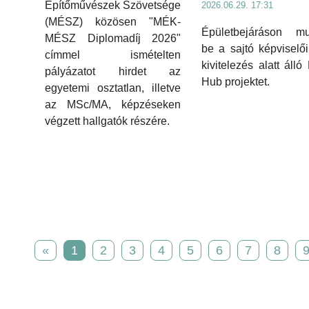
Építőművészek Szövetsége
2026.06.29. 17:31
(MÉSZ) közösen "MÉK-
Épületbejáráson mut
MÉSZ Diplomadíj 2026"
be a sajtó képviselő
címmel ismételten
kivitelezés alatt áll
pályázatot hirdet az
Hub projektet.
egyetemi osztatlan, illetve
az MSc/MA, képzéseken
végzett hallgatók részére.
«
1
2
3
4
5
6
7
8