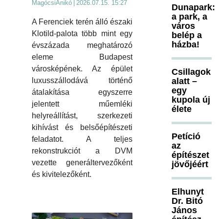
MagócsiAnikó
|
2026.07.15. 15:27
Dunapark:
a park, a
A Ferenciek terén álló északi
város
Klotild-palota több mint egy
belép a
házba!
évszázada meghatározó
eleme Budapest
városképének. Az épület
Csillagok
luxusszállodává történő
alatt –
egy
átalakítása egyszerre
kupola új
jelentett műemléki
élete
helyreállítást, szerkezeti
kihívást és belsőépítészeti
Petíció
feladatot. A teljes
az
rekonstrukciót a DVM
építészet
vezette generáltervezőként
jövőjéért
és kivitelezőként.
Elhunyt
Dr. Bitó
János