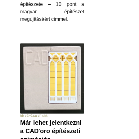
építészete – 10 pont a
magyar építészet
megújításáért címmel.
hír pályázat díj cikk
Már lehet jelentkezni
a CAD'oro építészeti