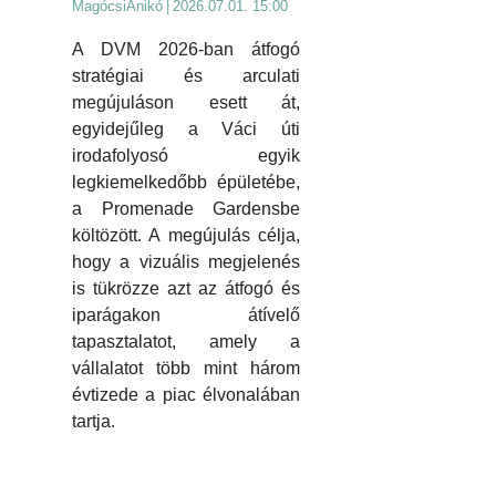
MagócsiAnikó
|
2026.07.01. 15:00
A DVM 2026-ban átfogó
stratégiai és arculati
megújuláson esett át,
egyidejűleg a Váci úti
irodafolyosó egyik
legkiemelkedőbb épületébe,
a Promenade Gardensbe
költözött. A megújulás célja,
hogy a vizuális megjelenés
is tükrözze azt az átfogó és
iparágakon átívelő
tapasztalatot, amely a
vállalatot több mint három
évtizede a piac élvonalában
tartja.