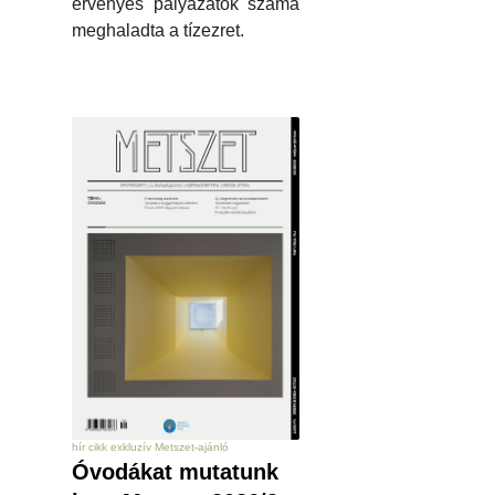
érvényes pályázatok száma
meghaladta a tízezret.
hír cikk exkluzív Metszet-ajánló
Óvodákat mutatunk