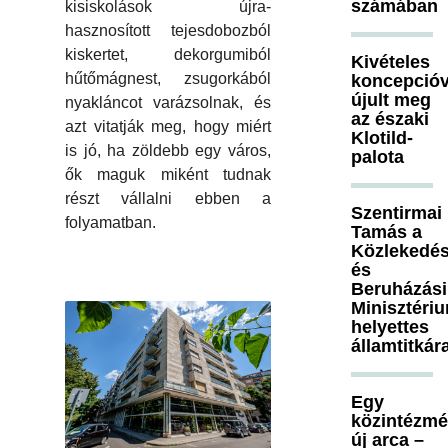
számában
kisiskolások újra-
hasznosított tejesdobozból
kiskertet, dekorgumiból
Kivételes
hűtőmágnest, zsugorkából
koncepcióv
újult meg
nyakláncot varázsolnak, és
az északi
azt vitatják meg, hogy miért
Klotild-
is jó, ha zöldebb egy város,
palota
ők maguk miként tudnak
részt vállalni ebben a
Szentirmai
folyamatban.
Tamás a
Közlekedés
és
Beruházási
Minisztéri
helyettes
államtitkár
Egy
közintézm
új arca –