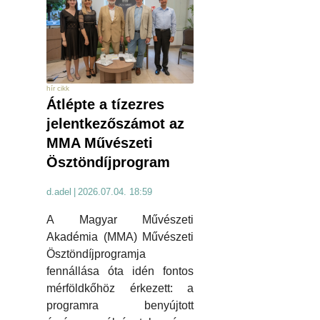
hír cikk
Átlépte a tízezres
jelentkezőszámot az
MMA Művészeti
Ösztöndíjprogram
d.adel
|
2026.07.04. 18:59
A Magyar Művészeti
Akadémia (MMA) Művészeti
Ösztöndíjprogramja
fennállása óta idén fontos
mérföldkőhöz érkezett: a
programra benyújtott