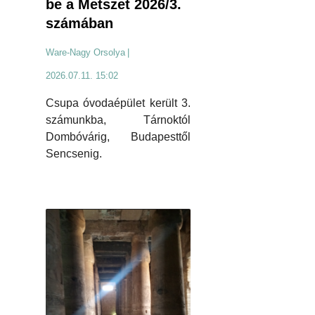
be a Metszet 2026/3.
számában
Ware-Nagy Orsolya
|
2026.07.11. 15:02
Csupa óvodaépület került 3.
számunkba, Tárnoktól
Dombóvárig, Budapesttől
Sencsenig.