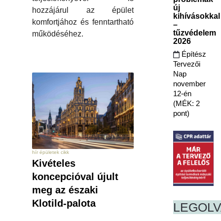
új
hozzájárul az épület
kihívásokkal
komfortjához és fenntartható
–
tűzvédelem
működéséhez.
2026
Építész
Tervezői
Nap
november
12-én
(MÉK: 2
pont)
hír épületek cikk
Kivételes
koncepcióval újult
meg az északi
Klotild-palota
LEGOL