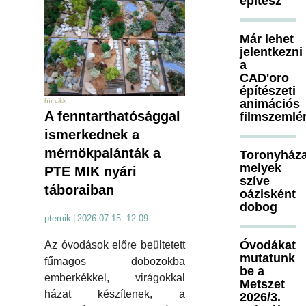
építész
Már lehet
jelentkezni
a
CAD'oro
építészeti
animációs
hír cikk
A fenntarthatósággal
filmszemlé
ismerkednek a
mérnökpalánták a
Toronyháza
melyek
PTE MIK nyári
szíve
táboraiban
oázisként
dobog
ptemik
|
2026.07.15. 12:09
Óvodákat
Az óvodások előre beültetett
mutatunk
fűmagos dobozokba
be a
emberkékkel, virágokkal
Metszet
házat készítenek, a
2026/3.