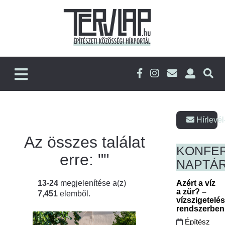
Hírlevél
Az összes találat
KONFE
erre: "
"
NAPTÁ
13-24
megjelenítése a(z)
Azért a víz
a zűr? –
7,451
elemből.
vízszigetelé
rendszerbe
Építész