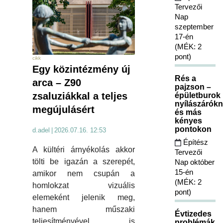
Tervezői
Nap
szeptember
17-én
(MÉK: 2
pont)
cikk
Egy közintézmény új
Rés a
arca – Z90
pajzson –
zsaluziákkal a teljes
épületburok
nyílászárókn
megújulásért
és más
kényes
pontokon
d.adel
|
2026.07.16. 12:53
Építész
A kültéri árnyékolás akkor
Tervezői
tölti be igazán a szerepét,
Nap október
15-én
amikor nem csupán a
(MÉK: 2
homlokzat vizuális
pont)
elemeként jelenik meg,
hanem műszaki
Évtizedes
teljesítményével is
problémák