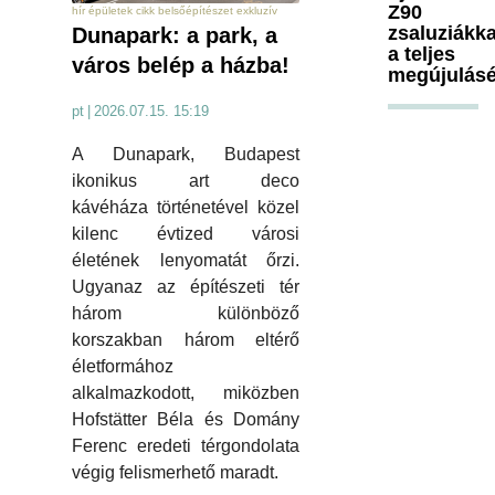
Z90
hír épületek cikk belsőépítészet exkluzív
zsaluziákka
Dunapark: a park, a
a teljes
város belép a házba!
megújulásé
pt
|
2026.07.15. 15:19
A Dunapark, Budapest
ikonikus art deco
kávéháza történetével közel
kilenc évtized városi
életének lenyomatát őrzi.
Ugyanaz az építészeti tér
három különböző
korszakban három eltérő
életformához
alkalmazkodott, miközben
Hofstätter Béla és Domány
Ferenc eredeti térgondolata
végig felismerhető maradt.