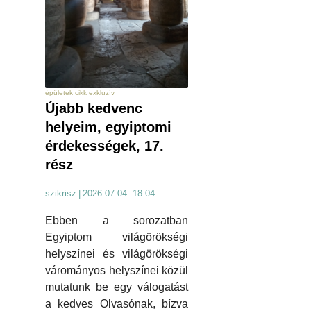
épületek cikk exkluzív
Újabb kedvenc
helyeim, egyiptomi
érdekességek, 17.
rész
szikrisz
|
2026.07.04. 18:04
Ebben a sorozatban
Egyiptom világörökségi
helyszínei és világörökségi
várományos helyszínei közül
mutatunk be egy válogatást
a kedves Olvasónak, bízva