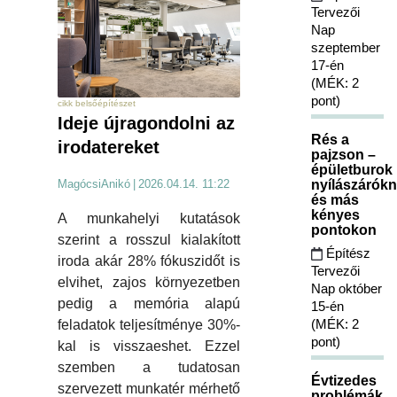
Tervezői
Nap
szeptember
17-én
(MÉK: 2
pont)
cikk belsőépítészet
Ideje újragondolni az
Rés a
irodatereket
pajzson –
épületburok
nyílászárókn
MagócsiAnikó
|
2026.04.14. 11:22
és más
kényes
A munkahelyi kutatások
pontokon
szerint a rosszul kialakított
Építész
iroda akár 28% fókuszidőt is
Tervezői
elvihet, zajos környezetben
Nap október
pedig a memória alapú
15-én
(MÉK: 2
feladatok teljesítménye 30%-
pont)
kal is visszaeshet. Ezzel
szemben a tudatosan
Évtizedes
szervezett munkatér mérhető
problémák