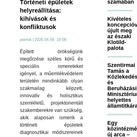
Történeti épületek
számában
helyreállítása:
kihívások és
Kivételes
koncepcióv
konfliktusok
újult meg
az északi
ptemik
|
2026.04.09. 19:08
Klotild-
palota
Épített örökségünk
megőrzése széles körű és
Szentirmai
speciális ismereteket
Tamás a
igényel, a műemlékvédelem
Közlekedés
területén mindinkább olyan
és
Beruházási
szakmailag képzett,
Minisztéri
innovatív és holisztikus
helyettes
szemléletű, projektorientált
államtitkár
szakemberekre van szükség,
akik alaposan ismerik a
Egy
történeti épületek
közintézm
diagnosztikai módszereinek
új arca –