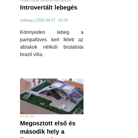
családi házak épületek cikk exkluzív
Introvertált lebegés
sebesp
|
2026.04.07. 14:54
Könnyeden lebeg a
pampafüves kert felett az
ablakok nélküli brutalista
brazil villa.
hír díj cikk
Megosztott első és
második hely a