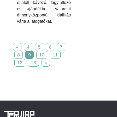
ellátott kávézó, fagylaltozó
és ajándékbolt, valamint
élményközpontú kiállítás
várja a látogatókat.
«
4
5
6
7
8
9
10
11
12
13
»