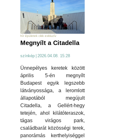
hír épületek cikk exkluzív
Megnyílt a Citadella
színkép
|
2026.04.08. 15:28
Ünnepélyes keretek között
április 5-én megnyílt
Budapest egyik legszebb
látványossága, a leromlott
állapotából megújult
Citadella, a Gellért-hegy
tetején, ahol kilátóteraszok,
tágas virágos park,
családbarát közösségi terek,
panorámás kerthelyiséggel