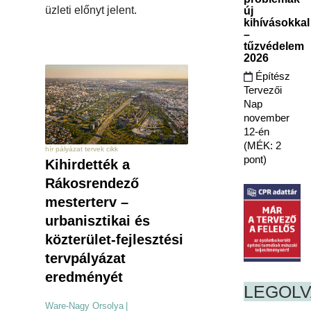
üzleti előnyt jelent.
új
kihívásokkal
–
tűzvédelem
2026
Építész
Tervezői
Nap
november
12-én
(MÉK: 2
hír pályázat tervek cikk
pont)
Kihirdették a
Rákosrendező
mesterterv –
urbanisztikai és
közterület-fejlesztési
tervpályázat
eredményét
LEGOL
Ware-Nagy Orsolya
|