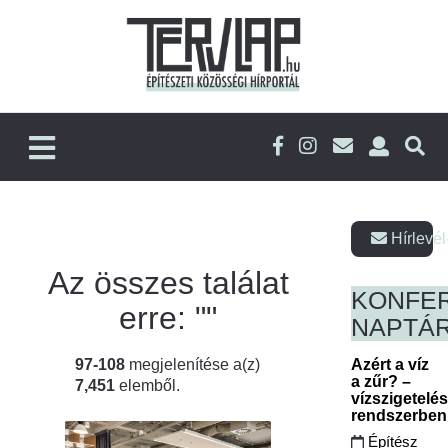
Hírlevél
Az összes találat
KONFE
erre: "
"
NAPTÁ
97-108
megjelenítése a(z)
Azért a víz
a zűr? –
7,451
elemből.
vízszigetelé
rendszerbe
Építész