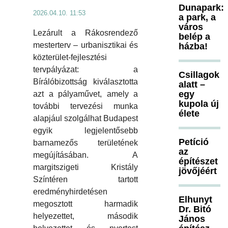
Dunapark:
2026.04.10. 11:53
a park, a
város
Lezárult a Rákosrendező
belép a
mesterterv – urbanisztikai és
házba!
közterület-fejlesztési
tervpályázat: a
Csillagok
Bírálóbizottság kiválasztotta
alatt –
egy
azt a pályaművet, amely a
kupola új
további tervezési munka
élete
alapjául szolgálhat Budapest
egyik legjelentősebb
Petíció
barnamezős területének
az
megújításában. A
építészet
margitszigeti Kristály
jövőjéért
Színtéren tartott
eredményhirdetésen
Elhunyt
megosztott harmadik
Dr. Bitó
helyezettet, második
János