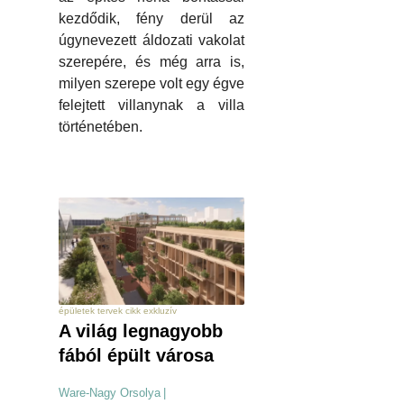
kezdődik, fény derül az
úgynevezett áldozati vakolat
szerepére, és még arra is,
milyen szerepe volt egy égve
felejtett villanynak a villa
történetében.
épületek tervek cikk exkluzív
A világ legnagyobb
fából épült városa
Ware-Nagy Orsolya
|