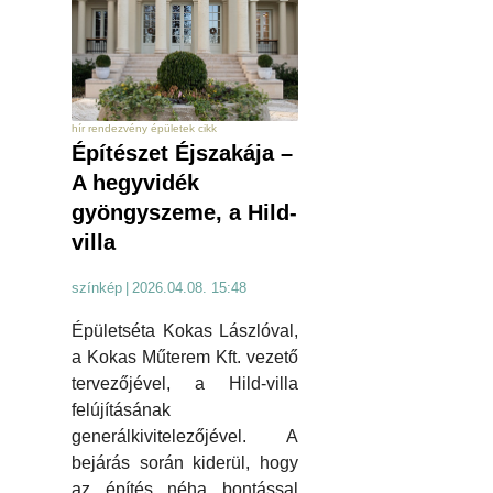
hír rendezvény épületek cikk
Építészet Éjszakája –
A hegyvidék
gyöngyszeme, a Hild-
villa
színkép
|
2026.04.08. 15:48
Épületséta Kokas Lászlóval,
a Kokas Műterem Kft. vezető
tervezőjével, a Hild-villa
felújításának
generálkivitelezőjével. A
bejárás során kiderül, hogy
az építés néha bontással