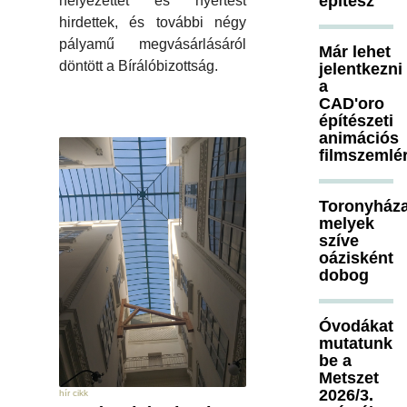
építész
helyezettet és nyertest
hirdettek, és további négy
pályamű megvásárlásáról
Már lehet
döntött a Bírálóbizottság.
jelentkezni
a
CAD'oro
építészeti
animációs
filmszemlé
Toronyháza
melyek
szíve
oázisként
dobog
Óvodákat
mutatunk
be a
Metszet
2026/3.
hír cikk