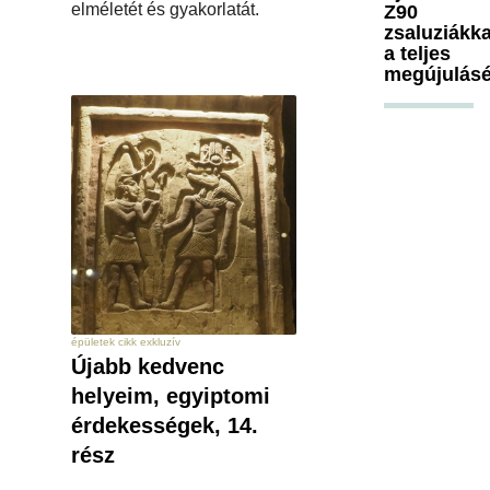
elméletét és gyakorlatát.
Z90
zsaluziákka
a teljes
megújulásé
épületek cikk exkluzív
Újabb kedvenc
helyeim, egyiptomi
érdekességek, 14.
rész