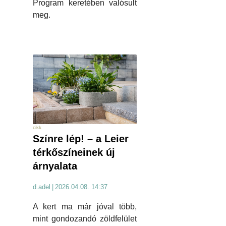
Program keretében valósult
meg.
cikk
Színre lép! – a Leier
térkőszíneinek új
árnyalata
d.adel
|
2026.04.08. 14:37
A kert ma már jóval több,
mint gondozandó zöldfelület