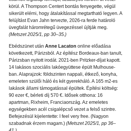
körül. A Thompson Centert bontás fenyegette, végül
sikerült elérni, hogy átalakítással megtartható legyen. A
felújítást Evan Jahn tervezte, 2026-ra ferde határoló
üvegfalát háromrétegű üvegezéssel újítják meg.
(Metszet 2025/1, pp 30–35.)
Ebédszünet után
Anne Lacaton
online előadása
következett, Párizsból. Az építész Bordeaux-ban tanult,
Párizsban nyitott irodát. 2021-ben Pritzker-díjat kapott.
14 lakásos szociális lakóegyüttese épült Mulhouse-
ban. Alaprajzok: földszinten nappali, étkező, konyha,
emeleten szülői háló és két gyerekháló. A 165 m2-es
lakások állami támogatással épültek. Építési költség:
90 ezer €, bérleti díj 570 €. Idősek otthona: 16
apartman, Rixheim, Franciaország. Az emeletes
egységekben acél csigalépcső vezet a felső szintre.
Befejezésül kijelentette: I feel very free. (Nagyon
szabadnak érzem magam.)
(Metszet 2025/1, pp 36–
41.)