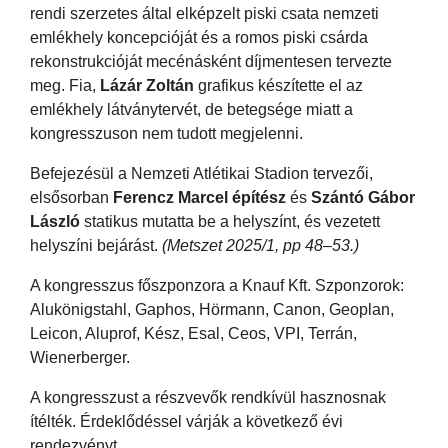
rendi szerzetes által elképzelt piski csata nemzeti
emlékhely koncepcióját és a romos piski csárda
rekonstrukcióját mecénásként díjmentesen tervezte
meg. Fia,
Lázár Zoltán
grafikus készítette el az
emlékhely látványtervét, de betegsége miatt a
kongresszuson nem tudott megjelenni.
Befejezésül a Nemzeti Atlétikai Stadion tervezői,
elsősorban
Ferencz Marcel építész
és
Szántó Gábor
László
statikus mutatta be a helyszínt, és vezetett
helyszíni bejárást.
(Metszet 2025/1, pp 48–53.)
A kongresszus főszponzora a Knauf Kft. Szponzorok:
Alukönigstahl, Gaphos, Hörmann, Canon, Geoplan,
Leicon, Aluprof, Kész, Esal, Ceos, VPI, Terrán,
Wienerberger.
A kongresszust a részvevők rendkívül hasznosnak
ítélték. Érdeklődéssel várják a következő évi
rendezvényt.