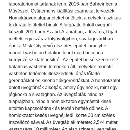
laboratóriumot tartanak fenn. 2016-ban Bahreinben a
Művészeti Gyűjtemény kiállítási csarnokát tervezték.
Homokágyon alupaneleket öntöttek, amelyek rusztikus
textúrájú felülettel bírtak. A forgóajtó öntött üvegből
készült. 2019-ben Szaúd-Arábiában, a főváros, Rijád
mellett, egy száraz folyóvölgyben, sivatagi vádiban
épül a Misk City nevű ötszintes épület, amelybe
monolit vasbeton hidakon lehet majd bejutni a
környező sziklafennsíkról. Az épület belső szerkezete
hatalmas vasbeton tömbökön áll, melyekre monolit
vasbeton födémek illeszkednek, óriás főtartó
gerendákkal és kisebb fiókgerendákkal. A homlokzatot
öntött üvegtáblák alkotják, amely úgy néz ki, mint egy
jégkocka a sivatagban. Az üvegtáblák mind az
alaprajzban, mind a homlokzaton egymástól kissé
eltoltan kapcsolódnak és ferdén befelé dőlnek. A
homlokzatot kettős üveghéj fedi, közte 30 cm széles
átszellőző sávval. Az üvegtáblák mérete: 2,5×4 méter,
vastagsága 10 milliméter. Az alsó szinten ilyen teljes