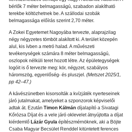
bérlők 7 méter belmagasságú, szabadon alakítható
terekbe költözhetnek be. A szállodai szobák
belmagassága előírás szerint 2,70 méter.
A Zokei Egyetemet Nagoyába tervezte, alaprajzilag
négy négyzetes tömböt alakított ki. A terület közepén
alul, kis ívben a metró halad. A művészeti
tevékenységek számára 8 méter belmagasságú,
oszlopok nélküli teret hozott létre. Az épületegységek
logóit is ő tervezte meg: kör, négyzet, szabályos
háromszög, egyenlőség- és pluszjel.
(Metszet 2025/1,
pp 42–47.)
A kávészünetben kisorsolták a kvízjáték nyerteseinek
járó jutalmakat, amelyeket a szponzorok képviselői
adtak át. Ezután
Timon Kálmán
díjalapító a Sivatagi
Kőrózsa Díjat és a vele járó oklevelet átnyújtotta a díjat
kiérdemlő
Lázár Gyula
építészmérnöknek, aki a Böjte
Csaba Magyar Becsület Renddel kitüntetett ferences