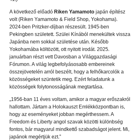
A következő előadó
Riken Yamamoto
japán építész
volt (Riken Yamamoto & Field Shop, Yokohama).
2024-ben Pritzker-díjban részesült. 1945-ben
Pekingben született. Szülei Kínából menekültek vissza
Japánba nem sokkal születése után. Később
Yokohamába költözött, ott nyitott irodát. 2025.
januárban részt vett Davosban a Világgazdasági
Fórumon. A világ legbefolyásosabb embereinek
összejövetelén arról beszélt, hogy a felhőkarcolók a
közösségeket szüntetik meg. Ezért feladatunk a
közösségek folytonosságának megtartása.
„1956-ban 11 éves voltam, amikor a magyar erőszakról
hallottam. Jártam a Holokauszt Emlékközpontban is,
hogy az eseményeket jobban megérthessem. A
Freedom és Liberty angol szavak közötti különbség
fontos, bár magyarul mindkettő szabadságot jelent. Mi,
japánok megértjük ezt.”