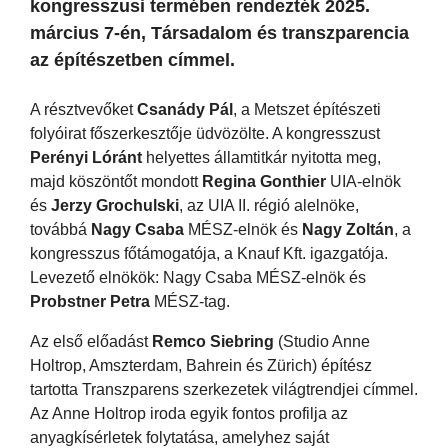
kongresszusi termében rendezték 2025.
március 7-én, Társadalom és transzparencia
az építészetben címmel.
A résztvevőket
Csanády Pál
, a Metszet építészeti
folyóirat főszerkesztője üdvözölte. A kongresszust
Perényi Lóránt
helyettes államtitkár nyitotta meg,
majd köszöntőt mondott
Regina Gonthier
UIA-elnök
és
Jerzy Grochulski
, az UIA II. régió alelnöke,
továbbá
Nagy Csaba
MÉSZ-elnök és
Nagy Zoltán
, a
kongresszus főtámogatója, a Knauf Kft. igazgatója.
Levezető elnökök: Nagy Csaba MÉSZ-elnök és
Probstner Petra
MÉSZ-tag.
Az első előadást
Remco Siebring
(Studio Anne
Holtrop, Amszterdam, Bahrein és Zürich) építész
tartotta Transzparens szerkezetek világtrendjei címmel.
Az Anne Holtrop iroda egyik fontos profilja az
anyagkísérletek folytatása, amelyhez saját