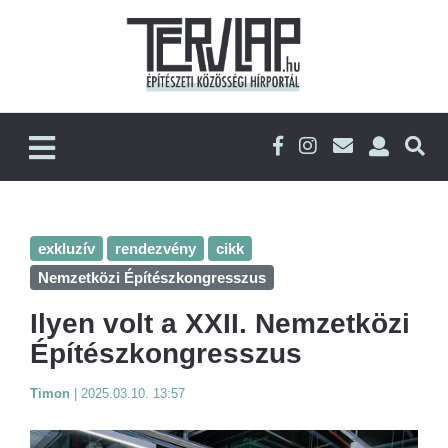
exkluzív
rendezvény
cikk
Nemzetközi Építészkongresszus
Ilyen volt a XXII. Nemzetközi
Építészkongresszus
Timon
|
2025.03.10. 13:57