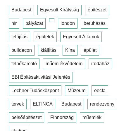
Budapest
Egyesült Királyság
építészet
hír
pályázat
london
beruházás
felújítás
épületek
Egyesült Államok
buildecon
kiállítás
Kína
épület
felhőkarcoló
műemlékvédelem
irodaház
EBI Építésaktivitási Jelentés
Lechner Tudásközpont
Múzeum
eecfa
tervek
ELTINGA
Budapest
rendezvény
belsőépítészet
Finnország
műemlék
stadion