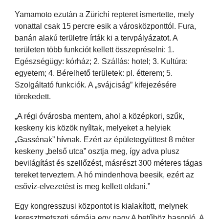
Yamamoto ezután a Zürichi repteret ismertette, mely
vonattal csak 15 percre esik a városközponttól. Fura,
banán alakú területre írták ki a tervpályázatot. A
területen több funkciót kellett összepréselni: 1.
Egészségügy: kórház; 2. Szállás: hotel; 3. Kultúra:
egyetem; 4. Bérelhető területek: pl. étterem; 5.
Szolgáltató funkciók. A „svájciság” kifejezésére
törekedett.
„A régi óvárosba mentem, ahol a középkori, szűk,
keskeny kis közök nyíltak, melyeket a helyiek
„Gassénak” hívnak. Ezért az épületegyüttest 8 méter
keskeny „belső utca” osztja meg, így adva plusz
bevilágítást és szellőzést, másrészt 300 méteres tágas
tereket terveztem. A hó mindenhova beesik, ezért az
esővíz-elvezetést is meg kellett oldani.”
Egy kongresszusi központot is kialakított, melynek
keresztmetszeti sémája egy nagy A betűhöz hasonló. A