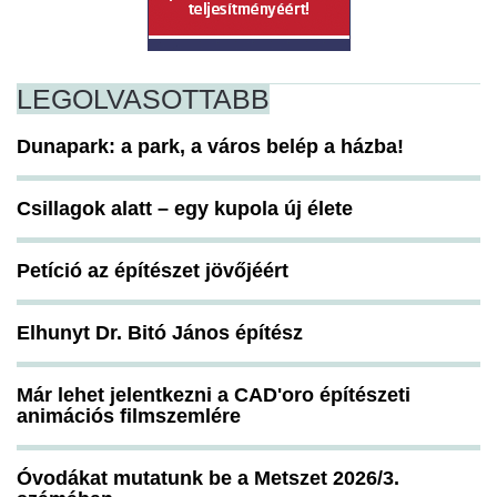
LEGOLVASOTTABB
Dunapark: a park, a város belép a házba!
Csillagok alatt – egy kupola új élete
Petíció az építészet jövőjéért
Elhunyt Dr. Bitó János építész
Már lehet jelentkezni a CAD'oro építészeti
animációs filmszemlére
Óvodákat mutatunk be a Metszet 2026/3.