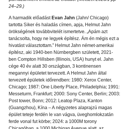
24–29.)
A harmadik előadást
Evan Jahn
(Jahn/ Chicago)
tartotta Siker és haladás címen, apja, Helmut Jahn
örökségének továbbvitelét ismertetve. „Apám azt
tanácsolta, hogy ne legyek építész. Ám én mégis ezt a
hivatást választottam.” Helmut Jahn német-amerikai
építész, aki 1940-ben Nürnbergben született, 2021-
ben Compton Hillsben (Illinois, USA) hunyt el. Jahn
cége 40 év alatt 30 országban, 3 kontinensen
megannyi épületet tervezett. A Helmut Jahn által
tervezett épületek időrendben: 1980: Xerox Center,
Chicago; 1987: One Liberty Place, Philadelphia; 1991:
Messeturm, Frankfurt; 2000: Sony Center, Berlin; 2003:
Post tower, Bonn; 2012: Leatop Plaza, Kanton
(Guangzhou), Kína – A négyzetes alaprajzú magas
épület teteje ferdén le van vágva, üveghomlokzatán
ferde vonal fut körbe; 2024: a 1000M torony
Chicagóban, a 1000 Michigan Avenue alatt, az