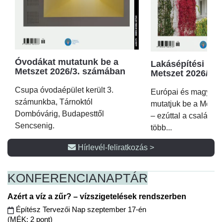
Óvodákat mutatunk be a
Lakásépítési kör
Metszet 2026/3. számában
Metszet 2026/2.
Csupa óvodaépület került 3.
Európai és magyar p
számunkba, Tárnoktól
mutatjuk be a Metsz
Dombóvárig, Budapesttől
– ezúttal a családi 
Sencsenig.
több...
Hírlevél-feliratkozás >
KONFERENCIA
NAPTÁR
Azért a víz a zűr? – vízszigetelések rendszerben
Építész Tervezői Nap szeptember 17-én
(MÉK: 2 pont)