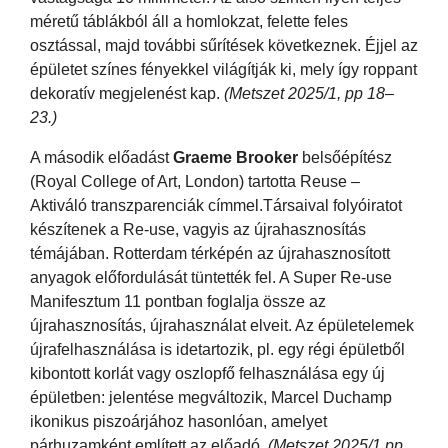
méretű táblákból áll a homlokzat, felette feles
osztással, majd további sűrítések következnek. Éjjel az
épületet színes fényekkel világítják ki, mely így roppant
dekoratív megjelenést kap.
(Metszet 2025/1, pp 18–
23.)
A második előadást
Graeme Brooker
belsőépítész
(Royal College of Art, London) tartotta Reuse –
Aktiváló transzparenciák címmel.Társaival folyóiratot
készítenek a Re-use, vagyis az újrahasznosítás
témájában. Rotterdam térképén az újrahasznosított
anyagok előfordulását tüntették fel. A Super Re-use
Manifesztum 11 pontban foglalja össze az
újrahasznosítás, újrahasználat elveit. Az épületelemek
újrafelhasználása is idetartozik, pl. egy régi épületből
kibontott korlát vagy oszlopfő felhasználása egy új
épületben: jelentése megváltozik, Marcel Duchamp
ikonikus piszoárjához hasonlóan, amelyet
párhuzamként említett az előadó.
(Metszet 2025/1 pp