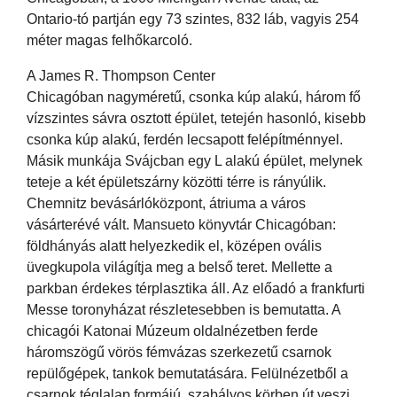
Ontario-tó partján egy 73 szintes, 832 láb, vagyis 254
méter magas felhőkarcoló.
A James R. Thompson Center
Chicagóban nagyméretű, csonka kúp alakú, három fő
vízszintes sávra osztott épület, tetején hasonló, kisebb
csonka kúp alakú, ferdén lecsapott felépítménnyel.
Másik munkája Svájcban egy L alakú épület, melynek
teteje a két épületszárny közötti térre is rányúlik.
Chemnitz bevásárlóközpont, átriuma a város
vásárterévé vált. Mansueto könyvtár Chicagóban:
földhányás alatt helyezkedik el, középen ovális
üvegkupola világítja meg a belső teret. Mellette a
parkban érdekes térplasztika áll. Az előadó a frankfurti
Messe toronyházat részletesebben is bemutatta. A
chicagói Katonai Múzeum oldalnézetben ferde
háromszögű vörös fémvázas szerkezetű csarnok
repülőgépek, tankok bemutatására. Felülnézetből a
csarnok téglalap formájú, szabályos körben út veszi