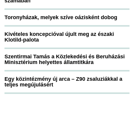
számában
Toronyházak, melyek szíve oázisként dobog
Kivételes koncepcióval újult meg az északi
Klotild-palota
Szentirmai Tamás a Közlekedési és Beruházási
Minisztérium helyettes államtitkára
Egy közintézmény új arca – Z90 zsaluziákkal a
teljes megújulásért