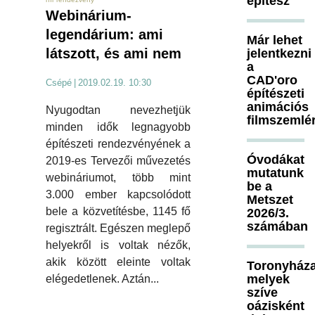
építész
Webinárium-
legendárium: ami
Már lehet
látszott, és ami nem
jelentkezni
a
CAD'oro
Csépé
|
2019.02.19. 10:30
építészeti
animációs
Nyugodtan nevezhetjük
filmszemlé
minden idők legnagyobb
építészeti rendezvényének a
Óvodákat
2019-es Tervezői művezetés
mutatunk
webináriumot, több mint
be a
3.000 ember kapcsolódott
Metszet
bele a közvetítésbe, 1145 fő
2026/3.
számában
regisztrált. Egészen meglepő
helyekről is voltak nézők,
akik között eleinte voltak
Toronyháza
melyek
elégedetlenek. Aztán...
szíve
oázisként