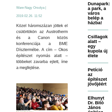
Dunapark:
Ware-Nagy Orsolya
|
a park, a
város
2019.02.26. 11:52
belép a
házba!
Közel háromszázan jöttek el
csütörtökön az Austrotherm
Csillagok
és a Canon közös
alatt –
konferenciája a BME
egy
Dísztermébe. A cím – Okos
kupola új
élete
építészet nyomás alatt –
többeket zavarba ejtett, íme
a megfejtése.
Petíció
az
építészet
jövőjéért
Elhunyt
Dr. Bitó
János
hír rendezvény