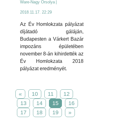
Ware-Nagy Orsolya
|
2018.11.17. 22:29
Az Év Homlokzata pályázat
díjátadó gáláján,
Budapesten a Várkert Bazár
impozáns épületében
november 8-án kihirdették az
Év Homlokzata 2018
pályázat eredményét.
«
10
11
12
13
14
15
16
17
18
19
»