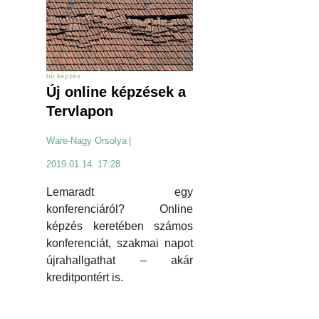
hír képzés
Új online képzések a
Tervlapon
Ware-Nagy Orsolya
|
2019.01.14. 17:28
Lemaradt egy
konferenciáról? Online
képzés keretében számos
konferenciát, szakmai napot
újrahallgathat – akár
kreditpontért is.