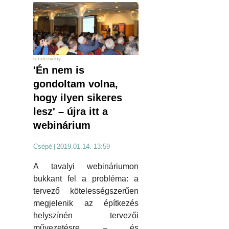
rendezvény
'Én nem is
gondoltam volna,
hogy ilyen sikeres
lesz' – újra itt a
webinárium
Csépé
|
2019.01.14. 13:59
A tavalyi webináriumon
bukkant fel a probléma: a
tervező kötelességszerűen
megjelenik az építkezés
helyszínén tervezői
művezetésre – és