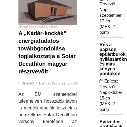
Tervezői
Nap
szeptember
17-én
(MÉK: 2
hír rendezvény családi házak
pont)
A „Kádár-kockák”
energiatudatos
Rés a
továbbgondolása
pajzson –
épületburok
foglalkoztatja a Solar
nyílászárókn
Decathlon magyar
és más
kényes
résztvevőit
pontokon
Építész
*_deleted_*_B-y
|
2019.02.22. 17:50
Tervezői
Nap október
Az ÉMI szentendrei
15-én
telephelyén hosszabb távon
(MÉK: 2
is megtekinthetők lesznek a
pont)
nemzetközi Solar Decathlon
verseny keretében az
Évtizedes
problémák