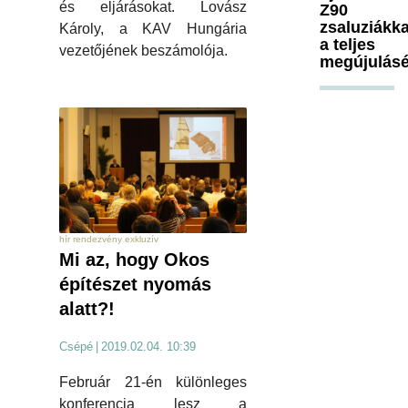
és eljárásokat. Lovász
Z90
zsaluziákka
Károly, a KAV Hungária
a teljes
vezetőjének beszámolója.
megújulásé
hír rendezvény exkluzív
Mi az, hogy Okos
építészet nyomás
alatt?!
Csépé
|
2019.02.04. 10:39
Február 21-én különleges
konferencia lesz a