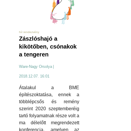
hír rendezvény
Zászlóshajó a
kikötőben, csónakok
a tengeren
Ware-Nagy Orsolya
|
2018.12.07. 16:01
Átalakul a BME
építészoktatása, ennek a
többlépcsős és remény
szerint 2020 szeptemberéig
tartó folyamatnak része volt a
ma délelőtt megrendezett
konferencia, amelyen az