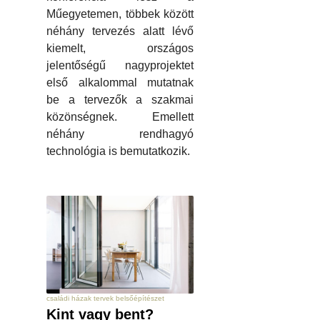
Műegyetemen, többek között
néhány tervezés alatt lévő
kiemelt, országos
jelentőségű nagyprojektet
első alkalommal mutatnak
be a tervezők a szakmai
közönségnek. Emellett
néhány rendhagyó
technológia is bemutatkozik.
családi házak tervek belsőépítészet
Kint vagy bent?