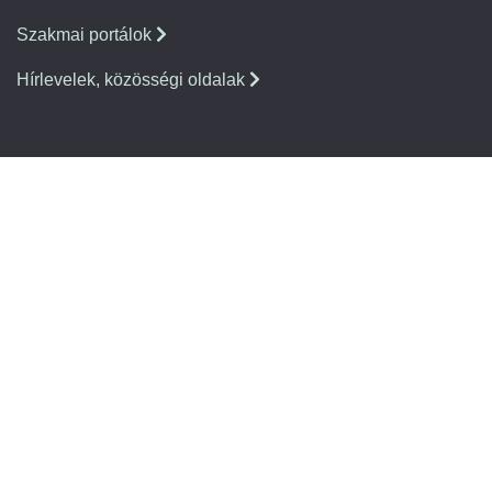
Szakmai portálok
Hírlevelek, közösségi oldalak