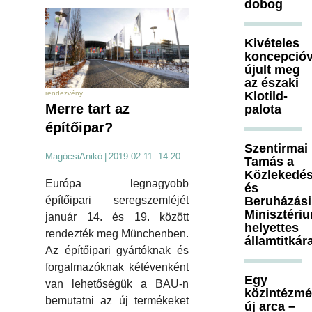
dobog
Kivételes
koncepcióv
újult meg
az északi
Klotild-
rendezvény
Merre tart az
palota
építőipar?
Szentirmai
MagócsiAnikó
|
2019.02.11. 14:20
Tamás a
Közlekedés
Európa legnagyobb
és
Beruházási
építőipari seregszemléjét
Minisztéri
január 14. és 19. között
helyettes
rendezték meg Münchenben.
államtitkár
Az építőipari gyártóknak és
forgalmazóknak kétévenként
Egy
van lehetőségük a BAU-n
közintézm
bemutatni az új termékeket
új arca –