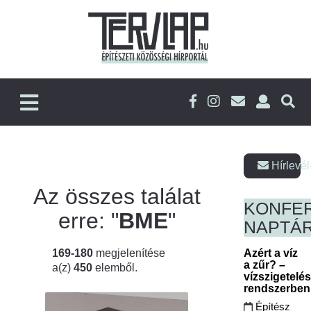
Hírlevél
Az összes találat
KONFE
erre: "
BME
"
NAPTÁ
169-180
megjelenítése
Azért a víz
a zűr? –
a(z)
450
elemből.
vízszigetelé
rendszerbe
Építész