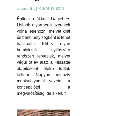
opauszkililla
|
2019.01.18. 02:11
Építész diákként Daniel és
Lisbeth olyan teret szerettek
volna létrehozni, melyet kinti
és benti helyiségként is lehet
használni. Ehhez olyan
homlokzati nyílászáró
rendszert terveztek, melyet
végül öt év alatt, a Flissade
alapítóiként életre tudtak
kelteni. Nagyon intenzív
munkafolyamat vezetett a
koncepciótól a
megvalósításig, de sikerült.