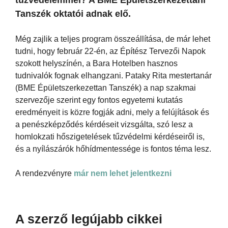
Tanszék oktatói adnak elő.
Még zajlik a teljes program összeállítása, de már lehet
tudni, hogy február 22-én, az Építész Tervezői Napok
szokott helyszínén, a Bara Hotelben hasznos
tudnivalók fognak elhangzani. Pataky Rita mestertanár
(BME Épületszerkezettan Tanszék) a nap szakmai
szervezője szerint egy fontos egyetemi kutatás
eredményeit is közre fogják adni, mely a felújítások és
a penészképződés kérdéseit vizsgálta, szó lesz a
homlokzati hőszigetelések tűzvédelmi kérdéseiről is,
és a nyílászárók hőhídmentessége is fontos téma lesz.
A rendezvényre
már nem lehet jelentkezni
A szerző legújabb cikkei