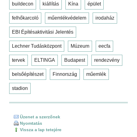
buildecon
kiállítás
Kína
épület
felhőkarcoló
műemlékvédelem
irodaház
EBI Építésaktivitási Jelentés
Lechner Tudásközpont
Múzeum
eecfa
tervek
ELTINGA
Budapest
rendezvény
belsőépítészet
Finnország
műemlék
stadion
Üzenet a szerzőnek
Nyomtatás
Vissza a lap tetejére