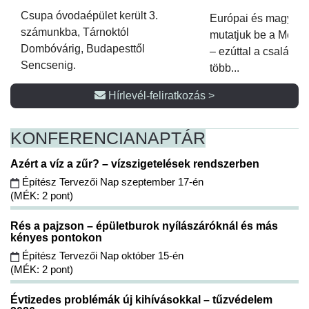
Csupa óvodaépület került 3.
Európai és magyar p
számunkba, Tárnoktól
mutatjuk be a Metsz
Dombóvárig, Budapesttől
– ezúttal a családi 
Sencsenig.
több...
Hírlevél-feliratkozás >
KONFERENCIA
NAPTÁR
Azért a víz a zűr? – vízszigetelések rendszerben
Építész Tervezői Nap szeptember 17-én
(MÉK: 2 pont)
Rés a pajzson – épületburok nyílászáróknál és más
kényes pontokon
Építész Tervezői Nap október 15-én
(MÉK: 2 pont)
Évtizedes problémák új kihívásokkal – tűzvédelem