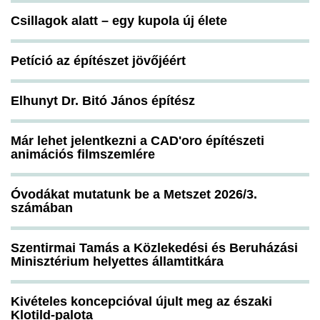
Csillagok alatt – egy kupola új élete
Petíció az építészet jövőjéért
Elhunyt Dr. Bitó János építész
Már lehet jelentkezni a CAD'oro építészeti
animációs filmszemlére
Óvodákat mutatunk be a Metszet 2026/3.
számában
Szentirmai Tamás a Közlekedési és Beruházási
Minisztérium helyettes államtitkára
Kivételes koncepcióval újult meg az északi
Klotild-palota