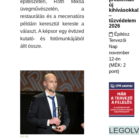
építészetén, Róth Miksa
új
üvegművészetén, a
kihívásokkal
–
restaurálás és a mecenatúra
tűzvédelem
példáin keresztül kereste a
2026
választ. A képsor egy évtized
Építész
kutató- és fotómunkájából
Tervezői
állt össze.
Nap
november
12-én
(MÉK: 2
pont)
LEGOL
hír díj