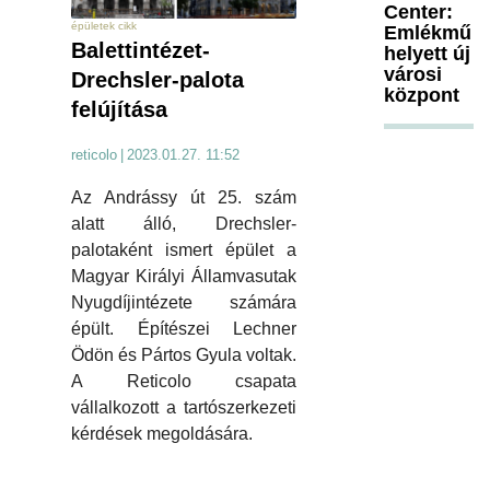
Center:
épületek cikk
Emlékmű
Balettintézet-
helyett új
városi
Drechsler-palota
központ
felújítása
reticolo
|
2023.01.27. 11:52
Az Andrássy út 25. szám
alatt álló, Drechsler-
palotaként ismert épület a
Magyar Királyi Államvasutak
Nyugdíjintézete számára
épült. Építészei Lechner
Ödön és Pártos Gyula voltak.
A Reticolo csapata
vállalkozott a tartószerkezeti
kérdések megoldására.