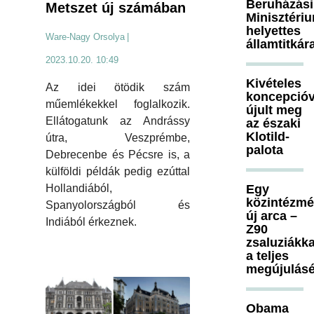
Beruházási
Metszet új számában
Minisztéri
helyettes
Ware-Nagy Orsolya
|
államtitkár
2023.10.20. 10:49
Kivételes
Az idei ötödik szám
koncepcióv
műemlékekkel foglalkozik.
újult meg
Ellátogatunk az Andrássy
az északi
Klotild-
útra, Veszprémbe,
palota
Debrecenbe és Pécsre is, a
külföldi példák pedig ezúttal
Egy
Hollandiából,
közintézm
Spanyolországból és
új arca –
Indiából érkeznek.
Z90
zsaluziákka
a teljes
megújulásé
Obama