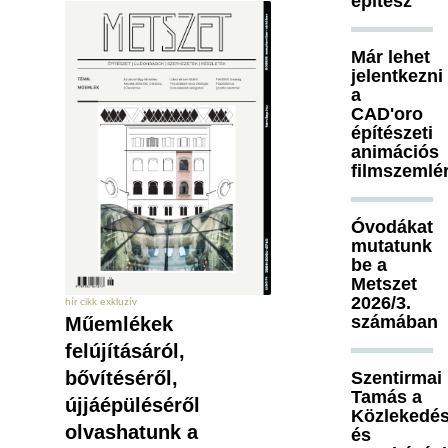
építész
Már lehet
jelentkezni
a
CAD'oro
építészeti
animációs
filmszemlé
Óvodákat
mutatunk
be a
Metszet
2026/3.
hír cikk exkluzív
számában
Műemlékek
felújításáról,
bővítéséről,
Szentirmai
Tamás a
újjáépüléséről
Közlekedés
olvashatunk a
és