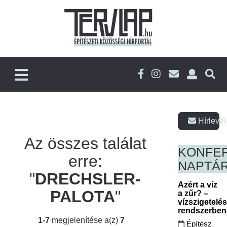
Hírlevél
Az összes találat
KONFE
erre:
NAPTÁ
"
DRECHSLER-
Azért a víz
PALOTA
"
a zűr? –
vízszigetelé
rendszerbe
1-7
megjelenítése a(z)
7
Építész