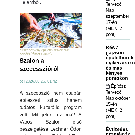
elemből.
Tervezői
Nap
szeptember
17-én
(MÉK: 2
pont)
Rés a
hír rendezvény épületek tervek cikk
pajzson –
belsőépítészet exkluzív
épületburok
Szalon a
nyílászárókn
szecesszióról
és más
kényes
pontokon
pt
|
2026.06.26. 01:42
Építész
Tervezői
A szecesszió nem csupán
Nap október
építészeti stílus, hanem
15-én
tudatos kulturális program
(MÉK: 2
volt. Mit jelent ez ma? A
pont)
Városi Szalon első
beszélgetése Lechner Ödön
Évtizedes
problémák