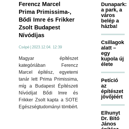
Ferencz Marcel
Dunapark:
a park, a
Prima Primissima-,
város
Bődi Imre és Frikker
belép a
házba!
Zsolt Budapest
Nívódíjas
Csillagok
Csépé
|
2023.12.04. 12:39
alatt –
egy
Magyar építészet
kupola új
élete
kategóriában Ferencz
Marcel építész, egyetemi
tanár lett Prima Primissima,
Petíció
az
míg a Budapest Építészeti
építészet
Nívódíjat Bődi Imre és
jövőjéért
Frikker Zsolt kapta a SOTE
Egészségtudományi tömbért.
Elhunyt
Dr. Bitó
János