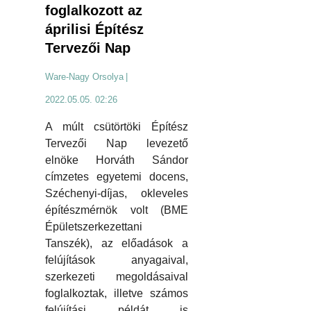
foglalkozott az
áprilisi Építész
Tervezői Nap
Ware-Nagy Orsolya
|
2022.05.05. 02:26
A múlt csütörtöki Építész
Tervezői Nap levezető
elnöke Horváth Sándor
címzetes egyetemi docens,
Széchenyi-díjas, okleveles
építészmérnök volt (BME
Épületszerkezettani
Tanszék), az előadások a
felújítások anyagaival,
szerkezeti megoldásaival
foglalkoztak, illetve számos
felújítási példát is