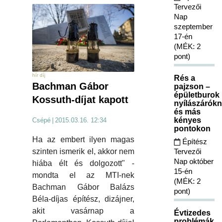
Tervezői
Nap
szeptember
17-én
(MÉK: 2
pont)
hír díj
Rés a
Bachman Gábor
pajzson –
épületburok
Kossuth-díjat kapott
nyílászárókn
és más
kényes
Csépé
|
2015.03.16. 12:34
pontokon
Ha az embert ilyen magas
Építész
Tervezői
szinten ismerik el, akkor nem
Nap október
hiába élt és dolgozott" -
15-én
mondta el az MTI-nek
(MÉK: 2
Bachman Gábor Balázs
pont)
Béla-díjas építész, dizájner,
akit vasárnap a
Évtizedes
problémák