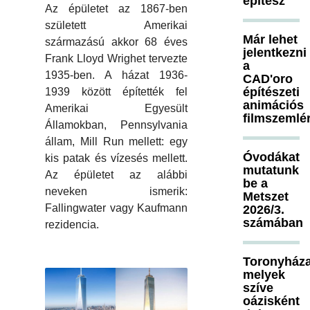
építész
Az épületet az 1867-ben
született Amerikai
Már lehet
származású akkor 68 éves
jelentkezni
Frank Lloyd Wrighet tervezte
a
1935-ben. A házat 1936-
CAD'oro
építészeti
1939 között építették fel
animációs
Amerikai Egyesült
filmszemlé
Államokban, Pennsylvania
állam, Mill Run mellett: egy
Óvodákat
kis patak és vízesés mellett.
mutatunk
Az épületet az alábbi
be a
neveken ismerik:
Metszet
Fallingwater vagy Kaufmann
2026/3.
számában
rezidencia.
Toronyháza
melyek
szíve
oázisként