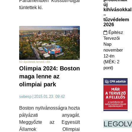
Parlamentben Kossuth-díjjal
új
tüntettek ki.
kihívásokkal
–
tűzvédelem
2026
Építész
Tervezői
Nap
november
12-én
(MÉK: 2
hír épületek tervek cikk
pont)
Olimpia 2024: Boston
maga lenne az
olimpiai park
sebesp
|
2015.01.23. 09:42
Boston nyilvánosságra hozta
pályázati anyagát.
LEGOL
Meggyőzte az Egyesült
Államok Olimpiai