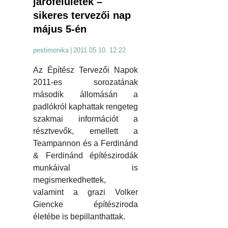
járófelületek –
sikeres tervezői nap
május 5-én
pestimonika
|
2011.05.10. 12:22
Az Építész Tervezői Napok
2011-es sorozatának
második állomásán a
padlókról kaphattak rengeteg
szakmai információt a
résztvevők, emellett a
Teampannon és a Ferdinánd
& Ferdinánd építészirodák
munkáival is
megismerkedhettek,
valamint a grazi Volker
Giencke építésziroda
életébe is bepillanthattak.