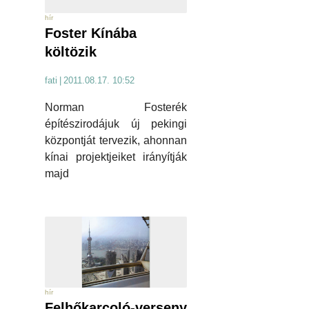
hír
Foster Kínába
költözik
fati
|
2011.08.17. 10:52
Norman Fosterék
építészirodájuk új pekingi
központját tervezik, ahonnan
kínai projektjeiket irányítják
majd
hír
Felhőkarcoló-verseny