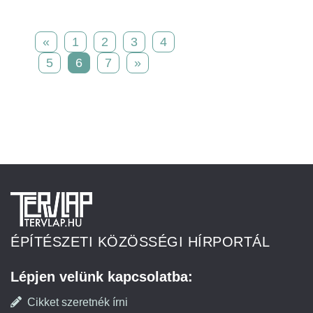
«
1
2
3
4
5
6
7
»
ÉPÍTÉSZETI KÖZÖSSÉGI HÍRPORTÁL
Lépjen velünk kapcsolatba:
Cikket szeretnék írni