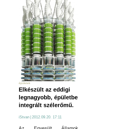
épületek
Elkészült az eddigi
legnagyobb, épületbe
integrált szélerőmű.
iStvan
|
2012.09.20. 17:11
Az Egyesült Államok