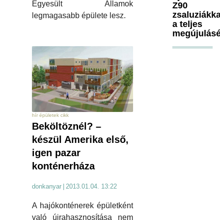
Egyesült Államok
Z90
zsaluziákka
legmagasabb épülete lesz.
a teljes
megújulásé
hír épületek cikk
Beköltöznél? –
készül Amerika első,
igen pazar
konténerháza
donkanyar
|
2013.01.04. 13:22
A hajókonténerek épületként
való újrahasznosítása nem