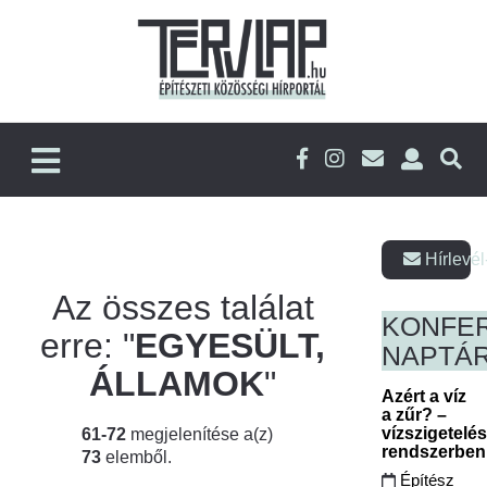
Hírlevél
Az összes találat
KONFE
erre: "
EGYESÜLT,
NAPTÁ
ÁLLAMOK
"
Azért a víz
a zűr? –
vízszigetelé
61-72
megjelenítése a(z)
rendszerbe
73
elemből.
Építész