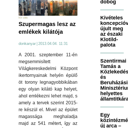
dobog
Kivételes
hír cikk
koncepcióv
Szupermagas lesz az
újult meg
emlékek kilátója
az északi
Klotild-
donkanyar
|
2013.04.04. 11:31
palota
A 2001. szeptember 11-én
Szentirmai
megsemmisített
Tamás a
Világkereskedelmi Központ
Közlekedés
ikertornyainak helyén épülő
és
Beruházási
öt torony legnagyobbikában
Minisztéri
egy olyan kilátó kap helyet,
helyettes
ahol emlékezni lehet majd, s
államtitkár
amely a tervek szerint 2015-
re készül el. Mivel az épület
Egy
magassága meghaladja
közintézm
majd az 541 métert, így az
új arca –