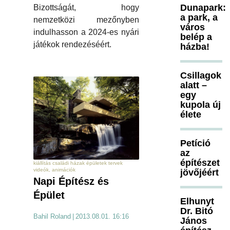
Dunapark:
Bizottságát, hogy
a park, a
nemzetközi mezőnyben
város
indulhasson a 2024-es nyári
belép a
játékok rendezéséért.
házba!
Csillagok
alatt –
egy
kupola új
élete
Petíció
az
építészet
kiállítás családi házak épületek tervek
videók, animációk
jövőjéért
Napi Építész és
Épület
Elhunyt
Dr. Bitó
Bahil Roland
|
2013.08.01. 16:16
János