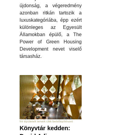
újdonság, a végeredmény
azonban ritkán tartozik a
luxuskategóriába, épp ezért
különleges az Egyesült
Államokban épülő, a The
Power of Green Housing
Development nevet viselő
társasház.
hír épületek tervek cikk belsőépítészet
Könyvtár kedden: