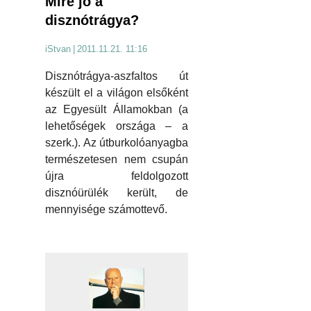
Mire jó a
disznótrágya?
iStvan
|
2011.11.21. 11:16
Disznótrágya-aszfaltos út
készült el a világon elsőként
az Egyesült Államokban (a
lehetőségek országa – a
szerk.). Az útburkolóanyagba
természetesen nem csupán
újra feldolgozott
disznóürülék került, de
mennyisége számottevő.