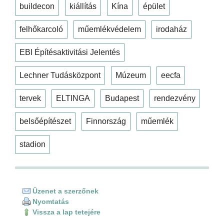
buildecon
kiállítás
Kína
épület
felhőkarcoló
műemlékvédelem
irodaház
EBI Építésaktivitási Jelentés
Lechner Tudásközpont
Múzeum
eecfa
tervek
ELTINGA
Budapest
rendezvény
belsőépítészet
Finnország
műemlék
stadion
Üzenet a szerzőnek
Nyomtatás
Vissza a lap tetejére