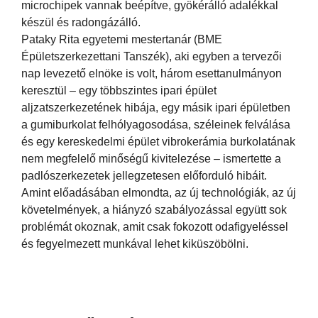
microchipek vannak beépítve, gyökérálló adalékkal
készül és radongázálló.
Pataky Rita egyetemi mestertanár (BME
Épületszerkezettani Tanszék), aki egyben a tervezői
nap levezető elnöke is volt, három esettanulmányon
keresztül – egy többszintes ipari épület
aljzatszerkezetének hibája, egy másik ipari épületben
a gumiburkolat felhólyagosodása, széleinek felválása
és egy kereskedelmi épület vibrokerámia burkolatának
nem megfelelő minőségű kivitelezése – ismertette a
padlószerkezetek jellegzetesen előforduló hibáit.
Amint előadásában elmondta, az új technológiák, az új
követelmények, a hiányzó szabályozással együtt sok
problémát okoznak, amit csak fokozott odafigyeléssel
és fegyelmezett munkával lehet kiküszöbölni.