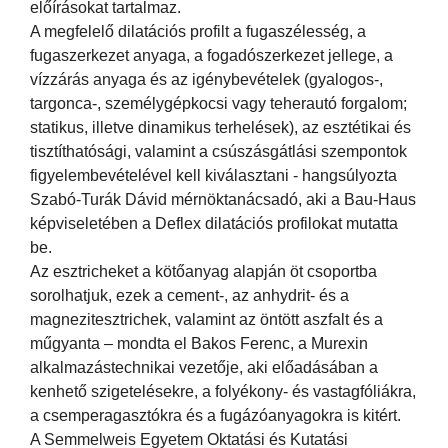
előírásokat tartalmaz.
A megfelelő dilatációs profilt a fugaszélesség, a
fugaszerkezet anyaga, a fogadószerkezet jellege, a
vízzárás anyaga és az igénybevételek (gyalogos-,
targonca-, személygépkocsi vagy teherautó forgalom;
statikus, illetve dinamikus terhelések), az esztétikai és
tisztíthatósági, valamint a csúszásgátlási szempontok
figyelembevételével kell kiválasztani - hangsúlyozta
Szabó-Turák Dávid mérnöktanácsadó, aki a Bau-Haus
képviseletében a Deflex dilatációs profilokat mutatta
be.
Az esztricheket a kötőanyag alapján öt csoportba
sorolhatjuk, ezek a cement-, az anhydrit- és a
magnezitesztrichek, valamint az öntött aszfalt és a
műgyanta – mondta el Bakos Ferenc, a Murexin
alkalmazástechnikai vezetője, aki előadásában a
kenhető szigetelésekre, a folyékony- és vastagfóliákra,
a csemperagasztókra és a fugázóanyagokra is kitért.
A Semmelweis Egyetem Oktatási és Kutatási