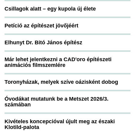
Csillagok alatt – egy kupola új élete
Petíció az építészet jövőjéért
Elhunyt Dr. Bitó János építész
Már lehet jelentkezni a CAD'oro építészeti
animációs filmszemlére
Toronyházak, melyek szíve oázisként dobog
Óvodákat mutatunk be a Metszet 2026/3.
számában
Kivételes koncepcióval újult meg az északi
Klotild-palota