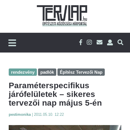
rendezvény
padlók
Építész Tervezői Nap
Paraméterspecifikus
járófelületek – sikeres
tervezői nap május 5-én
pestimonika
|
2011.05.10. 12:22