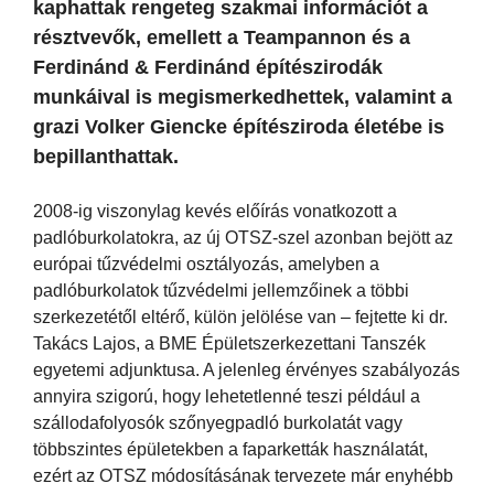
kaphattak rengeteg szakmai információt a
résztvevők, emellett a Teampannon és a
Ferdinánd & Ferdinánd építészirodák
munkáival is megismerkedhettek, valamint a
grazi Volker Giencke építésziroda életébe is
bepillanthattak.
2008-ig viszonylag kevés előírás vonatkozott a
padlóburkolatokra, az új OTSZ-szel azonban bejött az
európai tűzvédelmi osztályozás, amelyben a
padlóburkolatok tűzvédelmi jellemzőinek a többi
szerkezetétől eltérő, külön jelölése van – fejtette ki dr.
Takács Lajos, a BME Épületszerkezettani Tanszék
egyetemi adjunktusa. A jelenleg érvényes szabályozás
annyira szigorú, hogy lehetetlenné teszi például a
szállodafolyosók szőnyegpadló burkolatát vagy
többszintes épületekben a faparketták használatát,
ezért az OTSZ módosításának tervezete már enyhébb