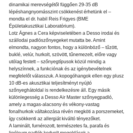
dinamikai merevségétől függően 29-35 dB
lépéshangnyomásszint csökkenést érhetünk el –
mondta el dr. habil Reis Frigyes (BME
Épületakusztikai Laboratórium).
Lotz Ágnes a Cera képviseletében a Desso irodai és
szállodai padlószőnyegeket mutatta be. Amint
elmondta, nagyon fontos, hogy a különböző – tűzött,
buklé, velúr, hurkolt, szövött, tűnemezelt, előre vagy
utólag festett – szőnyegtípusok közül mindig a
helyszínnek, a funkciónak és az igénybevételnek
megfelelőt válasszuk. A kopogóhangok ellen egy plusz
10 dB-es akusztikai teljesítményt nyújtó
szőnyeghátoldal is rendelkezésre áll. Egy másik
különlegesség a Desso Air Master szőnyegpadló,
amely a magas-alacsony és vékony-vastag
fonalhurkok váltakozása révén megköti a porszemeket,
így csökkenti az allergiát kiváltó tényezőket.
A laminált, furnérozott, természetes fa, parafa és
linóleum padlók kedvelt megoldások a