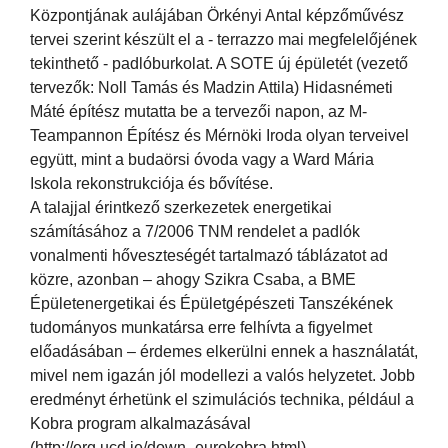
Központjának aulájában Örkényi Antal képzőművész
tervei szerint készült el a - terrazzo mai megfelelőjének
tekinthető - padlóburkolat. A SOTE új épületét (vezető
tervezők: Noll Tamás és Madzin Attila) Hidasnémeti
Máté építész mutatta be a tervezői napon, az M-
Teampannon Építész és Mérnöki Iroda olyan terveivel
együtt, mint a budaörsi óvoda vagy a Ward Mária
Iskola rekonstrukciója és bővítése.
A talajjal érintkező szerkezetek energetikai
számításához a 7/2006 TNM rendelet a padlók
vonalmenti hőveszteségét tartalmazó táblázatot ad
közre, azonban – ahogy Szikra Csaba, a BME
Épületenergetikai és Épületgépészeti Tanszékének
tudományos munkatársa erre felhívta a figyelmet
előadásában – érdemes elkerülni ennek a használatát,
mivel nem igazán jól modellezi a valós helyzetet. Jobb
eredményt érhetünk el szimulációs technika, például a
Kobra program alkalmazásával
(http://erg.ucd.ie/down_eurokobra.html).