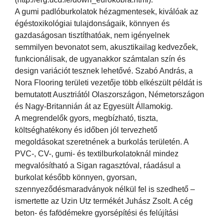
A gumi padlóburkolatok hézagmentesek, kiválóak az
égéstoxikológiai tulajdonságaik, könnyen és
gazdaságosan tisztíthatóak, nem igényelnek
semmilyen bevonatot sem, akusztikailag kedvezőek,
funkcionálisak, de ugyanakkor számtalan szín és
design variációt tesznek lehetővé. Szabó András, a
Nora Flooring területi vezetője több elkészült példát is
bemutatott Ausztriától Olaszországon, Németországon
és Nagy-Britannián át az Egyesült Államokig.
A megrendelők gyors, megbízható, tiszta,
költséghatékony és időben jól tervezhető
megoldásokat szeretnének a burkolás területén. A
PVC-, CV-, gumi- és textilburkolatoknál mindez
megvalósítható a Sigan ragasztóval, ráadásul a
burkolat később könnyen, gyorsan,
szennyeződésmaradványok nélkül fel is szedhető –
ismertette az Uzin Utz termékét Juhász Zsolt. A cég
beton- és fafödémekre gyorsépítési és felújítási