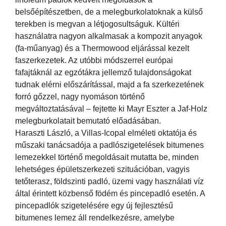
belsőépítészetben, de a melegburkolatoknak a külső
terekben is megvan a létjogosultságuk. Kültéri
használatra nagyon alkalmasak a kompozit anyagok
(fa-műanyag) és a Thermowood eljárással kezelt
faszerkezetek. Az utóbbi módszerrel európai
fafajtáknál az egzótákra jellemző tulajdonságokat
tudnak elérni előszárítással, majd a fa szerkezetének
forró gőzzel, nagy nyomáson történő
megváltoztatásával – fejtette ki Mayr Eszter a Jaf-Holz
melegburkolatait bemutató előadásában.
Haraszti László, a Villas-Icopal elméleti oktatója és
műszaki tanácsadója a padlószigetelések bitumenes
lemezekkel történő megoldásait mutatta be, minden
lehetséges épületszerkezeti szituációban, vagyis
tetőterasz, földszinti padló, üzemi vagy használati víz
által érintett közbenső födém és pincepadló esetén. A
pincepadlók szigetelésére egy új fejlesztésű
bitumenes lemez áll rendelkezésre, amelybe