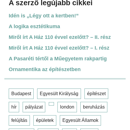
A szerző legújabb cikkei
Idén is „Légy ott a kertben!”
A logika esztétikuma
Miről írt A Ház 110 évvel ezelőtt? – II. rész
Miről írt A Ház 110 évvel ezelőtt? – I. rész
A Pasaréti tértől a Műegyetem rakpartig
Ornamentika az építészetben
Budapest
Egyesült Királyság
építészet
hír
pályázat
london
beruházás
felújítás
épületek
Egyesült Államok