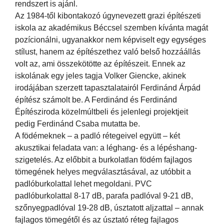
rendszert is ajánl.
Az 1984-től kibontakozó úgynevezett grazi építészeti
iskola az akadémikus Béccsel szemben kívánta magát
pozícionálni, ugyanakkor nem képviselt egy egységes
stílust, hanem az építészethez való belső hozzáállás
volt az, ami összekötötte az építészeit. Ennek az
iskolának egy jeles tagja Volker Giencke, akinek
irodájában szerzett tapasztalatairól Ferdinánd Árpád
építész számolt be. A Ferdinánd és Ferdinánd
Építésziroda közelmúltbeli és jelenlegi projektjeit
pedig Ferdinánd Csaba mutatta be.
A födémeknek – a padló rétegeivel együtt – két
akusztikai feladata van: a léghang- és a lépéshang-
szigetelés. Az előbbit a burkolatlan födém fajlagos
tömegének helyes megválasztásával, az utóbbit a
padlóburkolattal lehet megoldani. PVC
padlóburkolattal 8-17 dB, parafa padlóval 9-21 dB,
szőnyegpadlóval 19-28 dB, úsztatott aljzattal – annak
fajlagos tömegétől és az úsztató réteg fajlagos