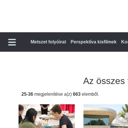
Metszet folyóirat
Perspektíva kisfilmek
Ko
Az összes t
25-36
megjelenítése a(z)
663
elemből.