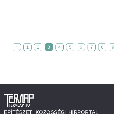
«
1
2
3
4
5
6
7
8
ÉPÍTÉSZETI KÖZÖSSÉGI HÍRPORTÁL