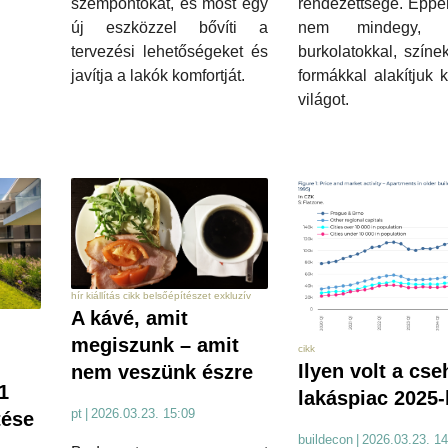
szempontokat, és most egy
rendezettsége. Éppe
új eszközzel bővíti a
nem mindegy, m
tervezési lehetőségeket és
burkolatokkal, színe
javítja a lakók komfortját.
formákkal alakítjuk k
világot.
hír kiállítás cikk belsőépítészet exkluzív
A kávé, amit
megiszunk – amit
cikk
Ilyen volt a cse
nem veszünk észre
1
lakáspiac 2025
pt
|
2026.03.23. 15:09
tése
buildecon
|
2026.03.23. 14