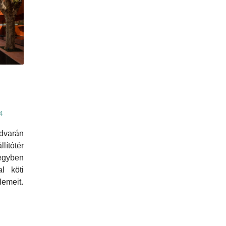
4
dvarán
lítótér
gyben
al köti
lemeit.