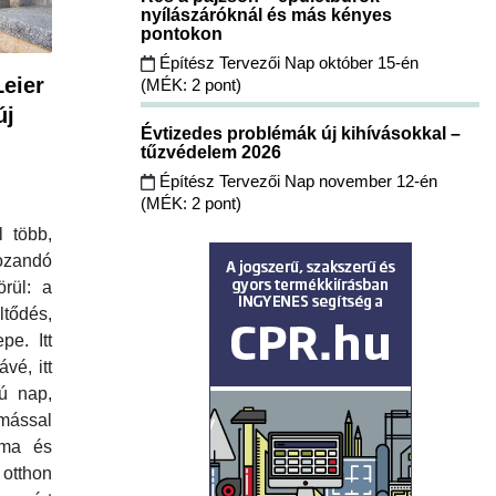
nyílászáróknál és más kényes
pontokon
Építész Tervezői Nap október 15-én
Leier
(MÉK: 2 pont)
új
Évtizedes problémák új kihívásokkal –
tűzvédelem 2026
Építész Tervezői Nap november 12-én
(MÉK: 2 pont)
 több,
andó
örül: a
ltődés,
pe. Itt
vé, itt
ú nap,
ymással
lma és
hon