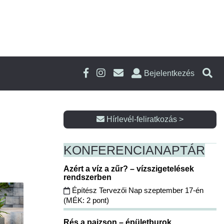
Bejelentkezés
Hírlevél-feliratkozás >
KONFERENCIA
NAPTÁR
Azért a víz a zűr? – vízszigetelések
rendszerben
Építész Tervezői Nap szeptember 17-én
(MÉK: 2 pont)
Rés a pajzson – épületburok