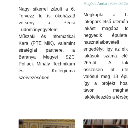
MagócsiAnikó
|
2026.03.25
Nagy sikerrel zárult a 6.
Megkapta a La
Tervezz te is ökoházat!
lakópark első ütemé
verseny a Pécsi
lakást magába fog
Tudományegyetem
negyedik épüle
Műszaki és Informatikai
használatbavételi
Kara (PTE MIK), valamint
engedélyt, így az elk
stratégiai partnere, a
lakások száma elé
Baranya Megyei SZC
265-öt. A lakó
Pollack Mihály Technikum
összesen öt üte
és Kollégiuma
valósul meg 18 épül
szervezésében.
így a projekt hos
távon meghatá
lakófejlesztés a térsé