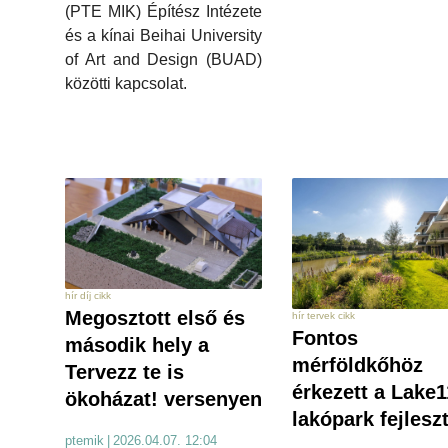
(PTE MIK) Építész Intézete
és a kínai Beihai University
of Art and Design (BUAD)
közötti kapcsolat.
hír díj cikk
Megosztott első és
hír tervek cikk
Fontos
második hely a
mérföldkőhöz
Tervezz te is
érkezett a Lake1
ökoházat! versenyen
lakópark fejlesz
ptemik
|
2026.04.07. 12:04