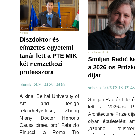
hír cikk
Díszdoktor és
címzetes egyetemi
díj cikk exkluzív
tanár lett a PTE MIK
Smiljan Radić k
két nemzetközi
a 2026-os Pritzk
professzora
díjat
ptemik
|
2026.03.20. 09:59
sebesp
|
2026.03.16. 09:45
A kínai Beihai University of
Smiljan Radić chilei é
Art and Design
lett a 2026-os Pri
rektorhelyettese, Zheng
Architecture Prize díj
Nianyi Doctor Honoris
olyan épületeiért, a
Causa címet, prof. Fabrizio
„azonnal felismerh
Finucci, a Roma Tre