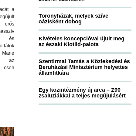
acát a
Toronyházak, melyek szíve
gújult
oázisként dobog
s, erős
sszív
Kivételes koncepcióval újult meg
lés és
az északi Klotild-palota
korlátok
 Marie
, az
Szentirmai Tamás a Közlekedési és
Beruházási Minisztérium helyettes
 cseh
államtitkára
Egy közintézmény új arca – Z90
zsaluziákkal a teljes megújulásért