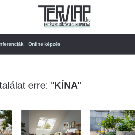
nferenciák
Online képzés
alálat erre: "
KÍNA
"