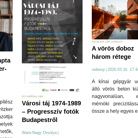
épületek cikk exkluzív
A vörös doboz
három rétege
apta
er-
sebesp
|
2026.03.16. 17:4
A kínai gépgyár u
álló vörös beton kiál
nagyvonalúan, e
hír kiállítás cikk
pítész
Városi táj 1974-1989
mérnöki precizitáss
tzker
– Progresszív fotók
össze a hely egyes e
azottja
Budapestről
melyek
etők,
Ware-Nagy Orsolya
|