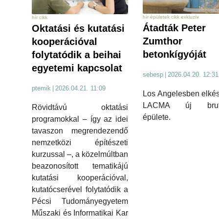
hír épületek cikk exkluzív
hír cikk
Átadták Peter
Oktatási és kutatási
Zumthor
kooperációval
betonkígyóját
folytatódik a beihai
egyetemi kapcsolat
sebesp
|
2026.04.20. 12:31
ptemik
|
2026.04.21. 11:09
Los Angelesben elkés
LACMA új brutal
Rövidtávú oktatási
épülete.
programokkal – így az idei
tavaszon megrendezendő
nemzetközi építészeti
kurzussal –, a közelmúltban
beazonosított tematikájú
kutatási kooperációval,
kutatócserével folytatódik a
Pécsi Tudományegyetem
Műszaki és Informatikai Kar