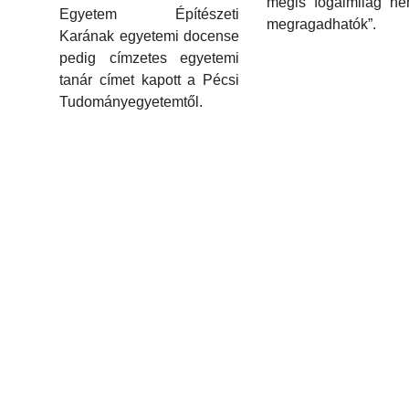
mégis fogalmilag ne
Egyetem Építészeti
megragadhatók”.
Karának egyetemi docense
pedig címzetes egyetemi
tanár címet kapott a Pécsi
Tudományegyetemtől.