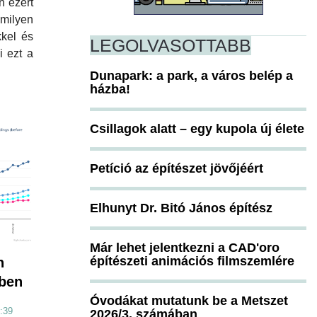
n ezért
ilyen
kkel és
LEGOLVASOTTABB
i ezt a
Dunapark: a park, a város belép a
házba!
Csillagok alatt – egy kupola új élete
Petíció az építészet jövőjéért
Elhunyt Dr. Bitó János építész
Már lehet jelentkezni a CAD'oro
építészeti animációs filmszemlére
h
-ben
Óvodákat mutatunk be a Metszet
:39
2026/3. számában