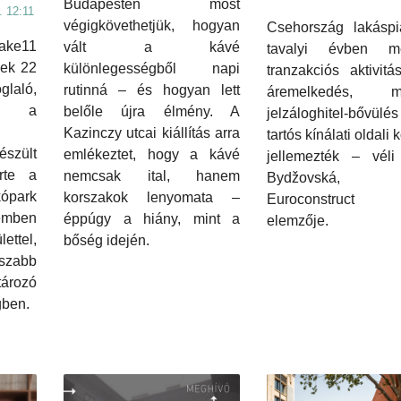
Budapesten most
. 12:11
végigkövethetjük, hogyan
Csehország lakáspi
ke11
vált a kávé
tavalyi évben me
nek 22
különlegességből napi
tranzakciós aktivitá
laló,
rutinná – és hogyan lett
áremelkedés, ma
te a
belőle újra élmény. A
jelzáloghitel-bővü
Kazinczy utcai kiállítás arra
tartós kínálati oldali 
észült
emlékeztet, hogy a kávé
jellemezték – véli
rte a
nemcsak ital, hanem
Bydžovská
park
korszakok lenyomata –
Euroconstruct
mben
éppúgy a hiány, mint a
elemzője.
ettel,
bőség idején.
szabb
rozó
gben.