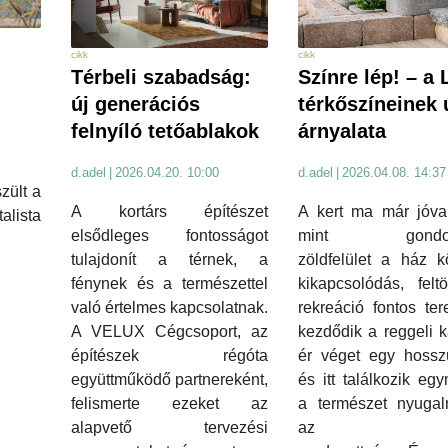
cikk
cikk
Térbeli szabadság:
Színre lép! – a 
új generációs
térkőszíneinek 
felnyíló tetőablakok
árnyalata
d.adel
|
2026.04.20. 10:00
d.adel
|
2026.04.08. 14:37
zült a
A kortárs építészet
A kert ma már jóval
ista
elsődleges fontosságot
mint gondoz
tulajdonít a térnek, a
zöldfelület a ház k
fénynek és a természettel
kikapcsolódás, feltö
való értelmes kapcsolatnak.
rekreáció fontos tere
A VELUX Cégcsoport, az
kezdődik a reggeli ká
építészek régóta
ér véget egy hossz
együttműködő partnereként,
és itt találkozik eg
felismerte ezeket az
a természet nyuga
alapvető tervezési
az ott