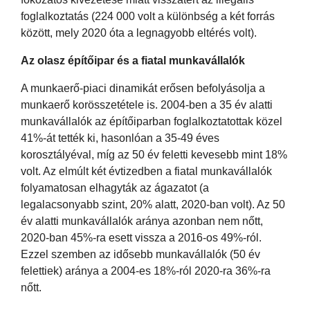
foglalkoztatás (224 000 volt a különbség a két forrás
között, mely 2020 óta a legnagyobb eltérés volt).
Az olasz építőipar és a fiatal munkavállalók
A munkaerő-piaci dinamikát erősen befolyásolja a
munkaerő korösszetétele is. 2004-ben a 35 év alatti
munkavállalók az építőiparban foglalkoztatottak közel
41%-át tették ki, hasonlóan a 35-49 éves
korosztályéval, míg az 50 év feletti kevesebb mint 18%
volt. Az elmúlt két évtizedben a fiatal munkavállalók
folyamatosan elhagyták az ágazatot (a
legalacsonyabb szint, 20% alatt, 2020-ban volt). Az 50
év alatti munkavállalók aránya azonban nem nőtt,
2020-ban 45%-ra esett vissza a 2016-os 49%-ról.
Ezzel szemben az idősebb munkavállalók (50 év
felettiek) aránya a 2004-es 18%-ról 2020-ra 36%-ra
nőtt.