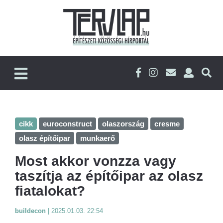
cikk
euroconstruct
olaszország
cresme
olasz építőipar
munkaerő
Most akkor vonzza vagy
taszítja az építőipar az olasz
fiatalokat?
buildecon
|
2025.01.03. 22:54