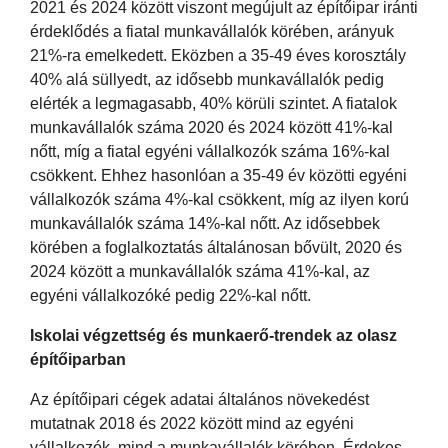
2021 és 2024 között viszont megújult az építőipar iránti
érdeklődés a fiatal munkavállalók körében, arányuk
21%-ra emelkedett. Eközben a 35-49 éves korosztály
40% alá süllyedt, az idősebb munkavállalók pedig
elérték a legmagasabb, 40% körüli szintet. A fiatalok
munkavállalók száma 2020 és 2024 között 41%-kal
nőtt, míg a fiatal egyéni vállalkozók száma 16%-kal
csökkent. Ehhez hasonlóan a 35-49 év közötti egyéni
vállalkozók száma 4%-kal csökkent, míg az ilyen korú
munkavállalók száma 14%-kal nőtt. Az idősebbek
körében a foglalkoztatás általánosan bővült, 2020 és
2024 között a munkavállalók száma 41%-kal, az
egyéni vállalkozóké pedig 22%-kal nőtt.
Iskolai végzettség és munkaerő-trendek az olasz
építőiparban
Az építőipari cégek adatai általános növekedést
mutatnak 2018 és 2022 között mind az egyéni
vállalkozók, mind a munkavállalók körében. Érdekes