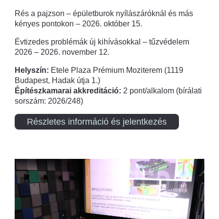
Rés a pajzson – épületburok nyílászáróknál és más
kényes pontokon – 2026. október 15.
Évtizedes problémák új kihívásokkal – tűzvédelem
2026 – 2026. november 12.
Helyszín:
Etele Plaza Prémium Moziterem (1119
Budapest, Hadak útja 1.)
Építészkamarai akkreditáció:
2 pont/alkalom (bírálati
sorszám: 2026/248)
Részletes információ és jelentkezés