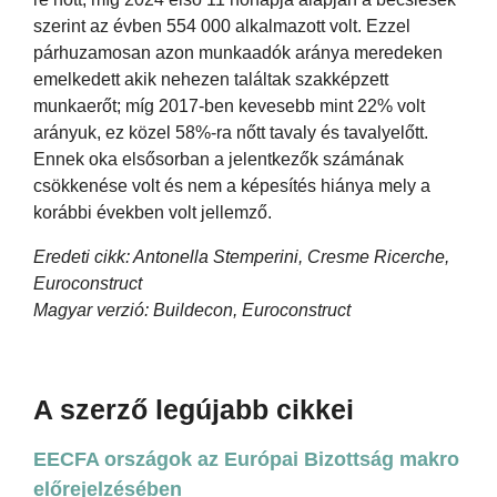
szerint az évben 554 000 alkalmazott volt. Ezzel
párhuzamosan azon munkaadók aránya meredeken
emelkedett akik nehezen találtak szakképzett
munkaerőt; míg 2017-ben kevesebb mint 22% volt
arányuk, ez közel 58%-ra nőtt tavaly és tavalyelőtt.
Ennek oka elsősorban a jelentkezők számának
csökkenése volt és nem a képesítés hiánya mely a
korábbi években volt jellemző.
Eredeti cikk: Antonella Stemperini, Cresme Ricerche,
Euroconstruct
Magyar verzió: Buildecon, Euroconstruct
A szerző legújabb cikkei
EECFA országok az Európai Bizottság makro
előrejelzésében