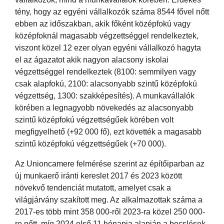
tény, hogy az egyéni vállalkozók száma 8544 fővel nőtt
ebben az időszakban, akik főként középfokú vagy
középfoknál magasabb végzettséggel rendelkeztek,
viszont közel 12 ezer olyan egyéni vállalkozó hagyta
el az ágazatot akik nagyon alacsony iskolai
végzettséggel rendelkeztek (8100: semmilyen vagy
csak alapfokú, 2100: alacsonyabb szintű középfokú
végzettség, 1300: szakképesítés). A munkavállalók
körében a legnagyobb növekedés az alacsonyabb
szintű középfokú végzettségűek körében volt
megfigyelhető (+92 000 fő), ezt követték a magasabb
szintű középfokú végzettségűek (+70 000).
Az Unioncamere felmérése szerint az építőiparban az
új munkaerő iránti kereslet 2017 és 2023 között
növekvő tendenciát mutatott, amelyet csak a
világjárvány szakított meg. Az alkalmazottak száma a
2017-es több mint 358 000-ről 2023-ra közel 250 000-
re nőtt, míg 2024 első 11 hónapja alapján a becslések