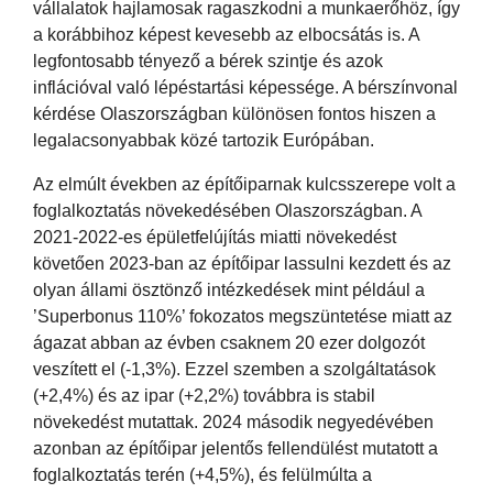
vállalatok hajlamosak ragaszkodni a munkaerőhöz, így
a korábbihoz képest kevesebb az elbocsátás is. A
legfontosabb tényező a bérek szintje és azok
inflációval való lépéstartási képessége. A bérszínvonal
kérdése Olaszországban különösen fontos hiszen a
legalacsonyabbak közé tartozik Európában.
Az elmúlt években az építőiparnak kulcsszerepe volt a
foglalkoztatás növekedésében Olaszországban. A
2021-2022-es épületfelújítás miatti növekedést
követően 2023-ban az építőipar lassulni kezdett és az
olyan állami ösztönző intézkedések mint például a
’Superbonus 110%’ fokozatos megszüntetése miatt az
ágazat abban az évben csaknem 20 ezer dolgozót
veszített el (-1,3%). Ezzel szemben a szolgáltatások
(+2,4%) és az ipar (+2,2%) továbbra is stabil
növekedést mutattak. 2024 második negyedévében
azonban az építőipar jelentős fellendülést mutatott a
foglalkoztatás terén (+4,5%), és felülmúlta a