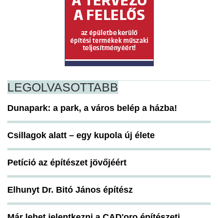
LEGOLVASOTTABB
Dunapark: a park, a város belép a házba!
Csillagok alatt – egy kupola új élete
Petíció az építészet jövőjéért
Elhunyt Dr. Bitó János építész
Már lehet jelentkezni a CAD'oro építészeti