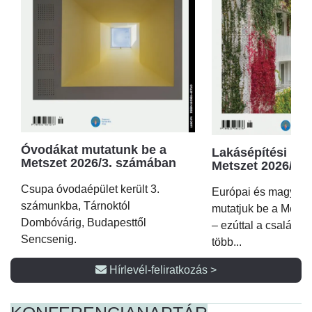
Óvodákat mutatunk be a
Lakásépítési kör
Metszet 2026/3. számában
Metszet 2026/2.
Csupa óvodaépület került 3.
Európai és magyar p
számunkba, Tárnoktól
mutatjuk be a Metsz
Dombóvárig, Budapesttől
– ezúttal a családi 
Sencsenig.
több...
Hírlevél-feliratkozás >