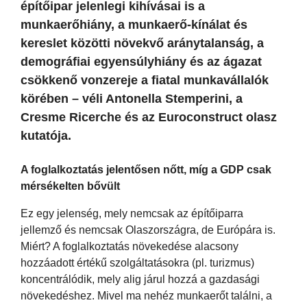
építőipar jelenlegi kihívásai is a
munkaerőhiány, a munkaerő-kínálat és
kereslet közötti növekvő aránytalanság, a
demográfiai egyensúlyhiány és az ágazat
csökkenő vonzereje a fiatal munkavállalók
körében – véli Antonella Stemperini, a
Cresme Ricerche és az Euroconstruct olasz
kutatója.
A foglalkoztatás jelentősen nőtt, míg a GDP csak
mérsékelten bővült
Ez egy jelenség, mely nemcsak az építőiparra
jellemző és nemcsak Olaszországra, de Európára is.
Miért? A foglalkoztatás növekedése alacsony
hozzáadott értékű szolgáltatásokra (pl. turizmus)
koncentrálódik, mely alig járul hozzá a gazdasági
növekedéshez. Mivel ma nehéz munkaerőt találni, a