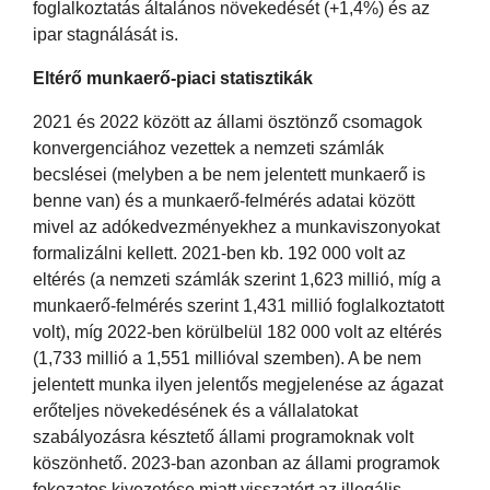
foglalkoztatás általános növekedését (+1,4%) és az
ipar stagnálását is.
Eltérő munkaerő-piaci statisztikák
2021 és 2022 között az állami ösztönző csomagok
konvergenciához vezettek a nemzeti számlák
becslései (melyben a be nem jelentett munkaerő is
benne van) és a munkaerő-felmérés adatai között
mivel az adókedvezményekhez a munkaviszonyokat
formalizálni kellett. 2021-ben kb. 192 000 volt az
eltérés (a nemzeti számlák szerint 1,623 millió, míg a
munkaerő-felmérés szerint 1,431 millió foglalkoztatott
volt), míg 2022-ben körülbelül 182 000 volt az eltérés
(1,733 millió a 1,551 millióval szemben). A be nem
jelentett munka ilyen jelentős megjelenése az ágazat
erőteljes növekedésének és a vállalatokat
szabályozásra késztető állami programoknak volt
köszönhető. 2023-ban azonban az állami programok
fokozatos kivezetése miatt visszatért az illegális