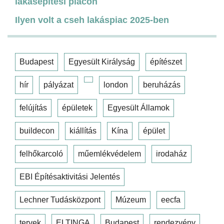
lakásépítési piacon
Ilyen volt a cseh lakáspiac 2025-ben
Budapest
Egyesült Királyság
építészet
hír
pályázat
london
beruházás
felújítás
épületek
Egyesült Államok
buildecon
kiállítás
Kína
épület
felhőkarcoló
műemlékvédelem
irodaház
EBI Építésaktivitási Jelentés
Lechner Tudásközpont
Múzeum
eecfa
tervek
ELTINGA
Budapest
rendezvény