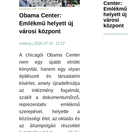
Center:
Emlékmű
épületek cikk exkluzív
helyett új
Obama Center:
városi
Emlékmű helyett új
központ
városi központ
sebesp
|
2026.07.15. 12:07
A chicagói Obama Center
nem egy újabb elnöki
könyvtár, hanem egy olyan
építészeti és társadalmi
kísérlet, amely újradefiniálja
az intézmény fogalmát,
szakít a dokumentumőrző,
reprezentatív emlékmű
szerepével, helyette a
közösségi élet, az oktatás és
az állampolgári részvétel