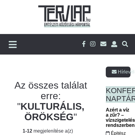
Hírlevél
Az összes találat
KONFE
erre:
NAPTÁ
"
KULTURÁLIS,
Azért a víz
ÖRÖKSÉG
"
a zűr? –
vízszigetelé
rendszerbe
1-12
megjelenítése a(z)
Építész