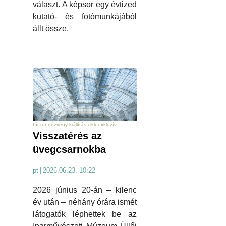
választ. A képsor egy évtized
kutató- és fotómunkájából
állt össze.
hír rendezvény kiállítás cikk exkluzív
Visszatérés az
üvegcsarnokba
pt
|
2026.06.23. 10:22
2026 június 20-án – kilenc
év után – néhány órára ismét
látogatók léphettek be az