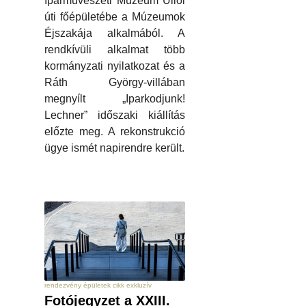
Iparművészeti Múzeum Üllői
úti főépületébe a Múzeumok
Éjszakája alkalmából. A
rendkívüli alkalmat több
kormányzati nyilatkozat és a
Ráth György-villában
megnyílt „Iparkodjunk!
Lechner” időszaki kiállítás
előzte meg. A rekonstrukció
ügye ismét napirendre került.
rendezvény épületek cikk exkluzív
Fotójegyzet a XXIII.