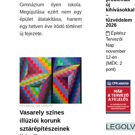
Gimnázium ilyen iskola.
új
kihívásokkal
Megújulása ezért nem egy
–
épület átalakítása, hanem
tűzvédelem
2026
egy hetven éve íródó történet
Építész
új fejezete.
Tervezői
Nap
november
12-én
(MÉK: 2
pont)
hír kiállítás cikk exkluzív
Vasarely színes
illúziói korunk
LEGOL
sztárépítészeinek