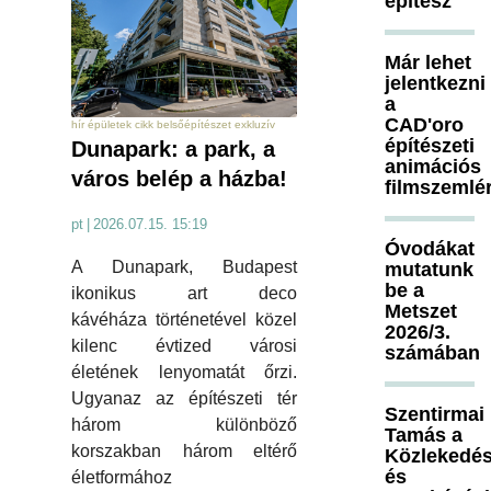
építész
Már lehet
jelentkezni
a
CAD'oro
hír épületek cikk belsőépítészet exkluzív
építészeti
Dunapark: a park, a
animációs
város belép a házba!
filmszemlé
pt
|
2026.07.15. 15:19
Óvodákat
A Dunapark, Budapest
mutatunk
be a
ikonikus art deco
Metszet
kávéháza történetével közel
2026/3.
kilenc évtized városi
számában
életének lenyomatát őrzi.
Ugyanaz az építészeti tér
Szentirmai
három különböző
Tamás a
korszakban három eltérő
Közlekedés
és
életformához