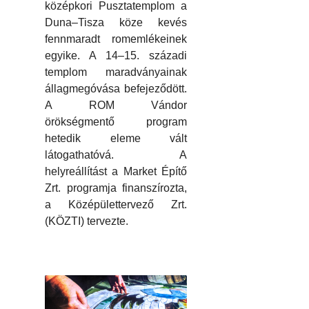
középkori Pusztatemplom a
Duna–Tisza köze kevés
fennmaradt romemlékeinek
egyike. A 14–15. századi
templom maradványainak
állagmegóvása befejeződött.
A ROM Vándor
örökségmentő program
hetedik eleme vált
látogathatóvá. A
helyreállítást a Market Építő
Zrt. programja finanszírozta,
a Középülettervező Zrt.
(KÖZTI) tervezte.