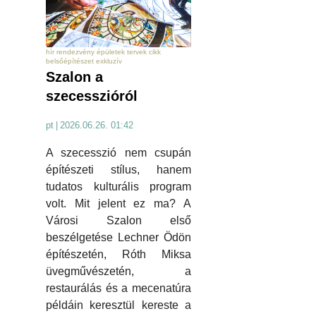
hír rendezvény épületek tervek cikk
belsőépítészet exkluzív
Szalon a
szecesszióról
pt
|
2026.06.26. 01:42
A szecesszió nem csupán
építészeti stílus, hanem
tudatos kulturális program
volt. Mit jelent ez ma? A
Városi Szalon első
beszélgetése Lechner Ödön
építészetén, Róth Miksa
üvegművészetén, a
restaurálás és a mecenatúra
példáin keresztül kereste a