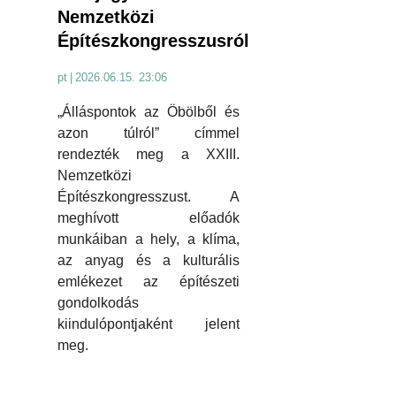
Nemzetközi
Építészkongresszusról
pt
|
2026.06.15. 23:06
„Álláspontok az Öbölből és
azon túlról” címmel
rendezték meg a XXIII.
Nemzetközi
Építészkongresszust. A
meghívott előadók
munkáiban a hely, a klíma,
az anyag és a kulturális
emlékezet az építészeti
gondolkodás
kiindulópontjaként jelent
meg.