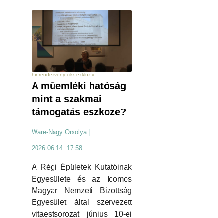
hír rendezvény cikk exkluzív
A műemléki hatóság
mint a szakmai
támogatás eszköze?
Ware-Nagy Orsolya
|
2026.06.14. 17:58
A Régi Épületek Kutatóinak
Egyesülete és az Icomos
Magyar Nemzeti Bizottság
Egyesület által szervezett
vitaestsorozat június 10-ei