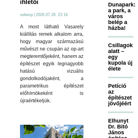
ihletői
Dunapark:
a park, a
sebesp
|
2026.07.28. 23:16
város
belép a
A most látható Vasarely
házba!
kiállítás remek alkalom arra,
hogy magyar származású
Csillagok
művészt ne csupán az op-art
alatt –
megteremtőjeként, hanem az
egy
kupola új
építészet egyik legnagyobb
élete
hatású vizuális
gondolkodójaként, a
Petíció
parametrikus építészet
az
előhírnökeként is
építészet
újraértékeljük.
jövőjéért
Elhunyt
Dr. Bitó
János