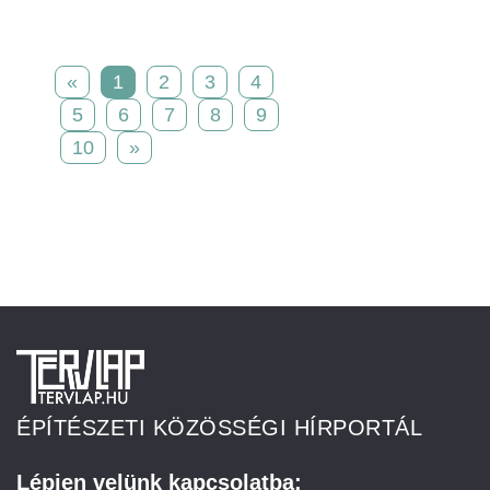
«
1
2
3
4
5
6
7
8
9
10
»
ÉPÍTÉSZETI KÖZÖSSÉGI HÍRPORTÁL
Lépjen velünk kapcsolatba: