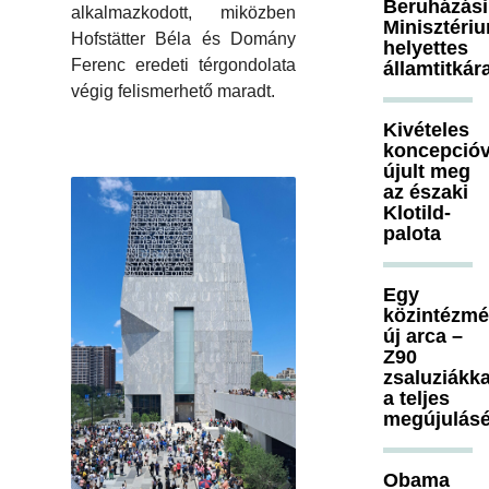
Beruházási
alkalmazkodott, miközben
Minisztéri
Hofstätter Béla és Domány
helyettes
Ferenc eredeti térgondolata
államtitkár
végig felismerhető maradt.
Kivételes
koncepcióv
újult meg
az északi
Klotild-
palota
Egy
közintézm
új arca –
Z90
zsaluziákka
a teljes
megújulásé
Obama