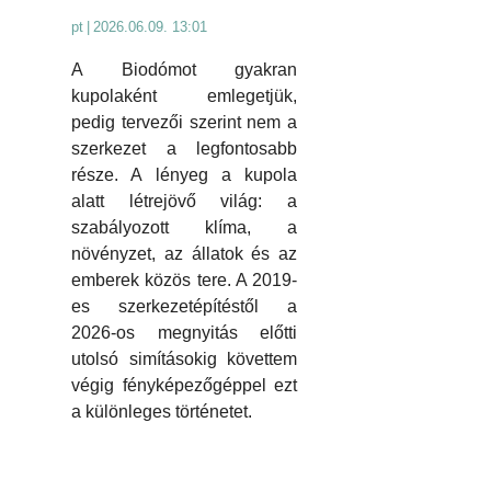
pt
|
2026.06.09. 13:01
A Biodómot gyakran
kupolaként emlegetjük,
pedig tervezői szerint nem a
szerkezet a legfontosabb
része. A lényeg a kupola
alatt létrejövő világ: a
szabályozott klíma, a
növényzet, az állatok és az
emberek közös tere. A 2019-
es szerkezetépítéstől a
2026-os megnyitás előtti
utolsó simításokig követtem
végig fényképezőgéppel ezt
a különleges történetet.