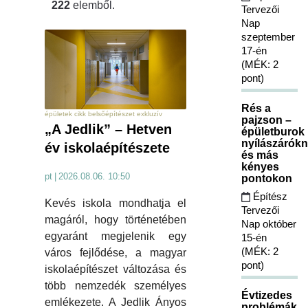
222
elemből.
Tervezői
Nap
szeptember
17-én
(MÉK: 2
pont)
Rés a
épületek cikk belsőépítészet exkluzív
pajzson –
„A Jedlik” – Hetven
épületburok
nyílászárókn
év iskolaépítészete
és más
kényes
pt
|
2026.08.06. 10:50
pontokon
Építész
Kevés iskola mondhatja el
Tervezői
magáról, hogy történetében
Nap október
egyaránt megjelenik egy
15-én
(MÉK: 2
város fejlődése, a magyar
pont)
iskolaépítészet változása és
több nemzedék személyes
Évtizedes
emlékezete. A Jedlik Ányos
problémák