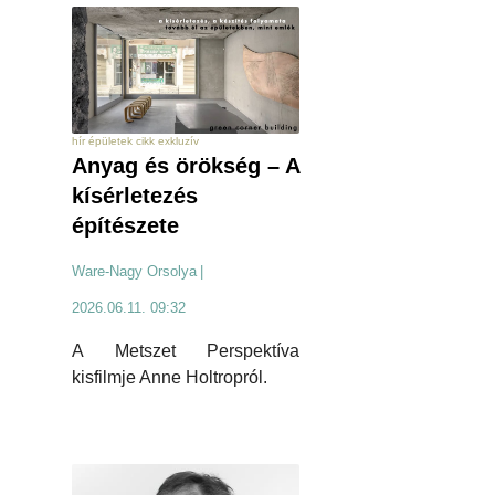
hír épületek cikk exkluzív
Anyag és örökség – A
kísérletezés
építészete
Ware-Nagy Orsolya
|
2026.06.11. 09:32
A Metszet Perspektíva
kisfilmje Anne Holtropról.