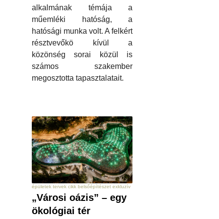
alkalmának témája a
műemléki hatóság, a
hatósági munka volt. A felkért
résztvevőkö kívül a
közönség sorai közül is
számos szakember
megosztotta tapasztalatait.
épületek tervek cikk belsőépítészet exkluzív
„Városi oázis” – egy
ökológiai tér