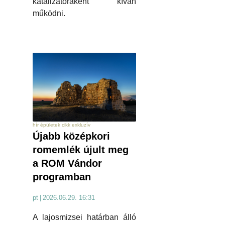
katalizátoraként kíván
működni.
hír épületek cikk exkluzív
Újabb középkori
romemlék újult meg
a ROM Vándor
programban
pt
|
2026.06.29. 16:31
A lajosmizsei határban álló