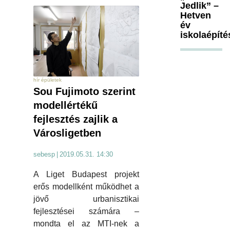
Jedlik” –
Hetven
év
iskolaépíté
hír épületek
Sou Fujimoto szerint
modellértékű
fejlesztés zajlik a
Városligetben
sebesp
|
2019.05.31. 14:30
A Liget Budapest projekt
erős modellként működhet a
jövő urbanisztikai
fejlesztései számára –
mondta el az MTI-nek a