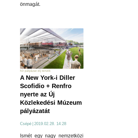
önmagát.
hír pályázat díj tervek
A New York-i Diller
Scofidio + Renfro
nyerte az Új
Közlekedési Múzeum
pályázatát
Csépé
|
2019.02.28. 14:28
Ismét egy nagy nemzetközi