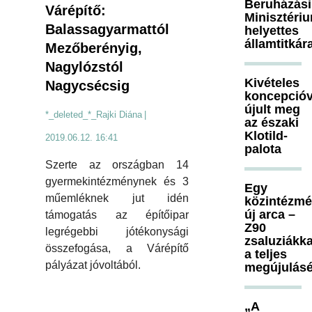
Beruházási
Várépítő:
Minisztéri
Balassagyarmattól
helyettes
államtitkár
Mezőberényig,
Nagylózstól
Kivételes
Nagycsécsig
koncepcióv
újult meg
*_deleted_*_Rajki Diána
|
az északi
Klotild-
2019.06.12. 16:41
palota
Szerte az országban 14
gyermekintézménynek és 3
Egy
műemléknek jut idén
közintézm
új arca –
támogatás az építőipar
Z90
legrégebbi jótékonysági
zsaluziákka
összefogása, a Várépítő
a teljes
pályázat jóvoltából.
megújulásé
„A