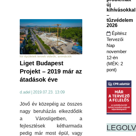
új
kihívásokkal
–
tűzvédelem
2026
Építész
Tervezői
Nap
november
hír épületek tervek videók, animációk
12-én
Liget Budapest
(MÉK: 2
pont)
Projekt – 2019 már az
átadások éve
d.adel
|
2019.07.23. 13:09
Jövő év közepéig az összes
nagy beruházás elkezdődik
a Városligetben, a
fejlesztések kétharmada
LEGOL
pedig már most épül, vagy