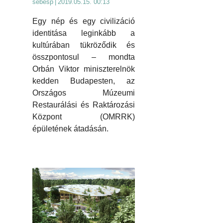
sebesp
|
2019.05.15. 00:13
Egy nép és egy civilizáció
identitása leginkább a
kultúrában tükröződik és
összpontosul – mondta
Orbán Viktor miniszterelnök
kedden Budapesten, az
Országos Múzeumi
Restaurálási és Raktározási
Központ (OMRRK)
épületének átadásán.