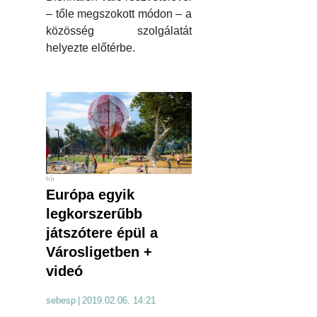
– tőle megszokott módon – a
közösség szolgálatát
helyezte előtérbe.
hír
Európa egyik
legkorszerűbb
játszótere épül a
Városligetben +
videó
sebesp
|
2019.02.06. 14:21