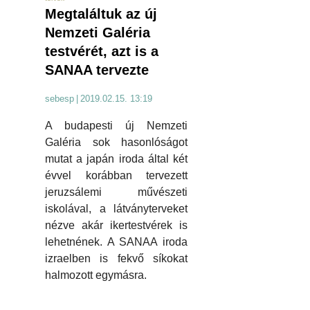
Megtaláltuk az új
Nemzeti Galéria
testvérét, azt is a
SANAA tervezte
sebesp
|
2019.02.15. 13:19
A budapesti új Nemzeti
Galéria sok hasonlóságot
mutat a japán iroda által két
évvel korábban tervezett
jeruzsálemi művészeti
iskolával, a látványterveket
nézve akár ikertestvérek is
lehetnének. A SANAA iroda
izraelben is fekvő síkokat
halmozott egymásra.