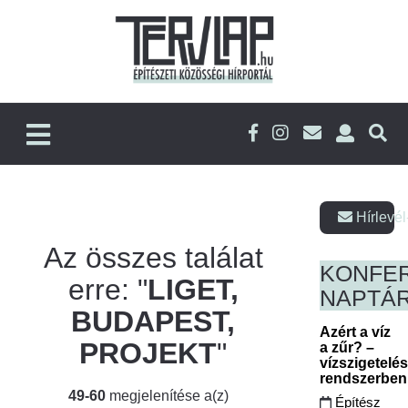
Hírlevél
Az összes találat
KONFE
erre: "
LIGET,
NAPTÁ
BUDAPEST,
Azért a víz
PROJEKT
"
a zűr? –
vízszigetelé
rendszerbe
49-60
megjelenítése a(z)
Építész