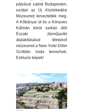
pályázat zajlott Budapesten,
ezúttal az Új Közlekedési
Múzeumot terveztették meg.
A Kőbányai út és a Könyves
Kálmán körút sarkán álló
Északi Járműjavító
átalakításával létrejövő
múzeumot a New Yorki Diller
Scofidio iroda tervezheti.
Exkluzív képek!
tervek