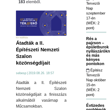
183
elemből.
Tervezői
Nap
szeptember
17-én
(MÉK: 2
pont)
hír kiállítás
Rés a
Átadták a II.
pajzson –
épületburok
Építészeti Nemzeti
nyílászárókn
és más
Szalon
kényes
közönségdíjait
pontokon
Építész
sebesp
|
2019.08.26. 18:57
Tervezői
Nap október
Átadták a II. Építészeti
15-én
Nemzeti Szalon
(MÉK: 2
közönségdíjait a finisszázs
pont)
alkalmából vasárnap a
Évtizedes
Műcsarnokban.
problémák