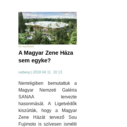
hír épületek
A Magyar Zene Háza
sem egyke?
sebesp
|
2019.04.11. 10:13
Nemrégiben bemutattuk a
Magyar Nemzeti Galéria
SANAA tervezte
hasonmását. A Ligetvédők
kiszúrták, hogy a Magyar
Zene Házát tervező Sou
Fujimoto is szívesen ismétli