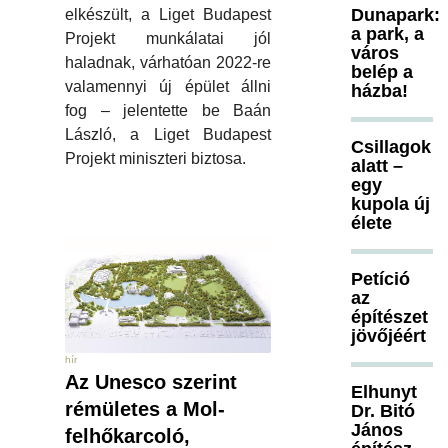
Dunapark:
elkészült, a Liget Budapest
a park, a
Projekt munkálatai jól
város
haladnak, várhatóan 2022-re
belép a
valamennyi új épület állni
házba!
fog – jelentette be Baán
László, a Liget Budapest
Csillagok
Projekt miniszteri biztosa.
alatt –
egy
kupola új
élete
Petíció
az
építészet
jövőjéért
hír
Az Unesco szerint
Elhunyt
rémületes a Mol-
Dr. Bitó
János
felhőkarcoló,