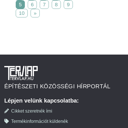
5
6
7
8
9
10
»
ÉPÍTÉSZETI KÖZÖSSÉGI HÍRPORTÁL
Lépjen velünk kapcsolatba:
Cikket szeretnék írni
Termékinformációt küldenék