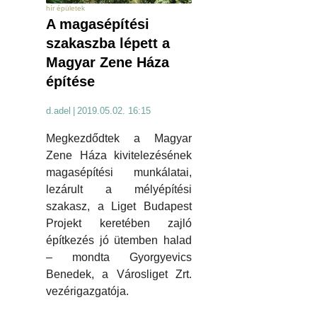
hír épületek
A magasépítési
szakaszba lépett a
Magyar Zene Háza
építése
d.adel
|
2019.05.02. 16:15
Megkezdődtek a Magyar
Zene Háza kivitelezésének
magasépítési munkálatai,
lezárult a mélyépítési
szakasz, a Liget Budapest
Projekt keretében zajló
építkezés jó ütemben halad
– mondta Gyorgyevics
Benedek, a Városliget Zrt.
vezérigazgatója.