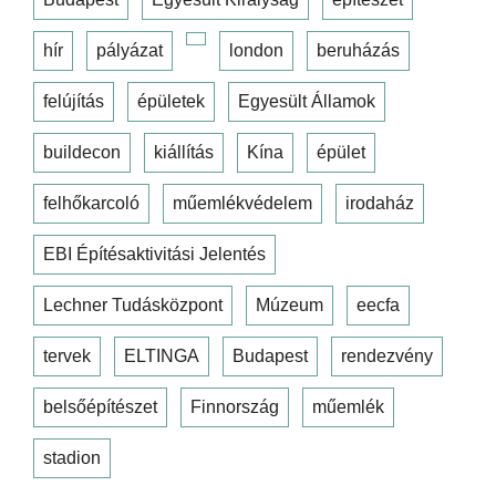
hír
pályázat
london
beruházás
felújítás
épületek
Egyesült Államok
buildecon
kiállítás
Kína
épület
felhőkarcoló
műemlékvédelem
irodaház
EBI Építésaktivitási Jelentés
Lechner Tudásközpont
Múzeum
eecfa
tervek
ELTINGA
Budapest
rendezvény
belsőépítészet
Finnország
műemlék
stadion