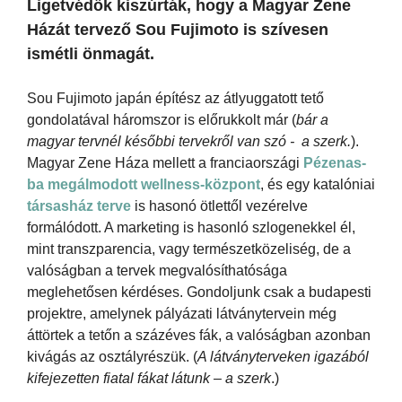
Ligetvédők kiszúrták, hogy a Magyar Zene
Házát tervező Sou Fujimoto is szívesen
ismétli önmagát.
Sou Fujimoto japán építész az átlyuggatott tető
gondolatával háromszor is előrukkolt már (
bár a
magyar tervnél későbbi tervekről van szó - a szerk.
).
Magyar Zene Háza mellett a franciaországi
Pézenas-
ba megálmodott wellness-központ
, és egy katalóniai
társasház terve
is hasonó ötlettől vezérelve
formálódott. A marketing is hasonló szlogenekkel él,
mint transzparencia, vagy természetközeliség, de a
valóságban a tervek megvalósíthatósága
meglehetősen kérdéses. Gondoljunk csak a budapesti
projektre, amelynek pályázati látványtervein még
áttörtek a tetőn a százéves fák, a valóságban azonban
kivágás az osztályrészük. (
A látványterveken igazából
kifejezetten fiatal fákat látunk – a szerk
.)