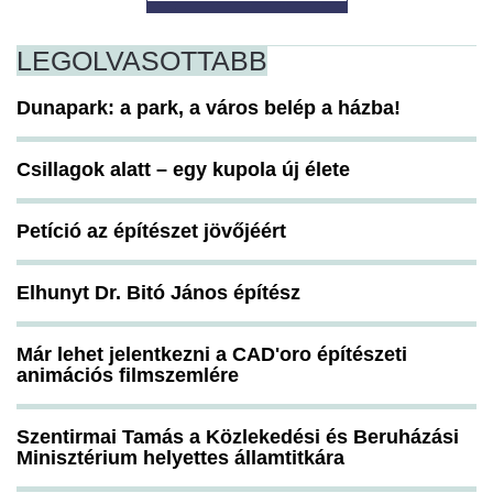
LEGOLVASOTTABB
Dunapark: a park, a város belép a házba!
Csillagok alatt – egy kupola új élete
Petíció az építészet jövőjéért
Elhunyt Dr. Bitó János építész
Már lehet jelentkezni a CAD'oro építészeti
animációs filmszemlére
Szentirmai Tamás a Közlekedési és Beruházási
Minisztérium helyettes államtitkára