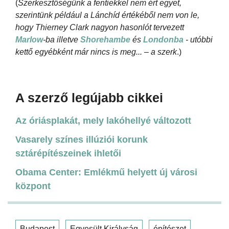
(
Szerkesztőségünk a fentiekkel nem ért egyet,
szerintünk például a Lánchíd értékéből nem von le,
hogy Thierney Clark nagyon hasonlót tervezett
Marlow
-ba illetve
Shorehambe
és
Londonba
- utóbbi
kettő egyébként már nincs is meg... – a szerk
.)
A szerző legújabb cikkei
Az óriásplakát, mely lakóhellyé változott
Vasarely színes illúziói korunk
sztárépítészeinek ihletői
Obama Center: Emlékmű helyett új városi
központ
Budapest
Egyesült Királyság
építészet