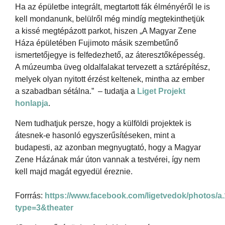
Ha az épületbe integrált, megtartott fák élményéről le is
kell mondanunk, belülről még mindíg megtekinthetjük
a kissé megtépázott parkot, hiszen „A Magyar Zene
Háza épületében Fujimoto másik szembetűnő
ismertetőjegye is felfedezhető, az áteresztőképesség.
A múzeumba üveg oldalfalakat tervezett a sztárépítész,
melyek olyan nyitott érzést keltenek, mintha az ember
a szabadban sétálna.” – tudatja a
Liget Projekt
honlapja
.
Nem tudhatjuk persze, hogy a külföldi projektek is
átesnek-e hasonló egyszerűsítéseken, mint a
budapesti, az azonban megnyugtató, hogy a Magyar
Zene Házának már úton vannak a testvérei, így nem
kell majd magát egyedül éreznie.
Forrrás:
https://www.facebook.com/ligetvedok/photos/
type=3&theater