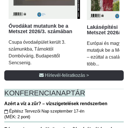
Óvodákat mutatunk be a
Lakásépítési kör
Metszet 2026/3. számában
Metszet 2026/2.
Csupa óvodaépület került 3.
Európai és magyar p
számunkba, Tárnoktól
mutatjuk be a Metsz
Dombóvárig, Budapesttől
– ezúttal a családi 
Sencsenig.
több...
Hírlevél-feliratkozás >
KONFERENCIA
NAPTÁR
Azért a víz a zűr? – vízszigetelések rendszerben
Építész Tervezői Nap szeptember 17-én
(MÉK: 2 pont)