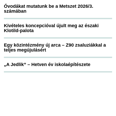
Óvodákat mutatunk be a Metszet 2026/3.
számában
Kivételes koncepcióval újult meg az északi
Klotild-palota
Egy közintézmény új arca – Z90 zsaluziákkal a
teljes megújulásért
„A Jedlik” – Hetven év iskolaépítészete