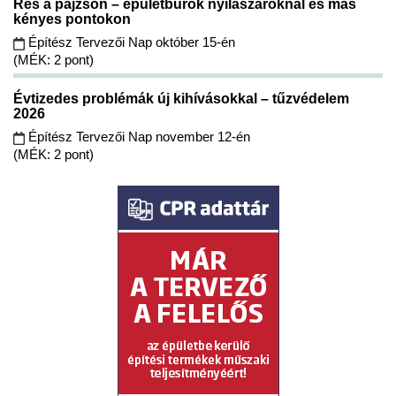
Rés a pajzson – épületburok nyílászáróknál és más
kényes pontokon
Építész Tervezői Nap október 15-én
(MÉK: 2 pont)
Évtizedes problémák új kihívásokkal – tűzvédelem
2026
Építész Tervezői Nap november 12-én
(MÉK: 2 pont)