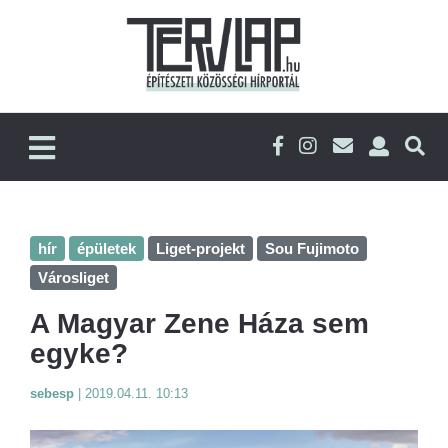
hír
épületek
Liget-projekt
Sou Fujimoto
Városliget
A Magyar Zene Háza sem
egyke?
sebesp
|
2019.04.11. 10:13