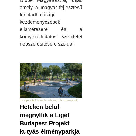
Globe Magyarország díjat,
amely a magyar fejlesztésű
fenntarthatósági
kezdeményezések
elismerésére és a
környezettudatos szemlélet
népszerűsítésére szolgál.
hír épületek tervek cikk videók, animációk
Heteken belül
megnyílik a Liget
Budapest Projekt
kutyás élményparkja