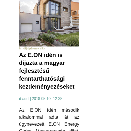
hír díj épületek cikk
Az E.ON idén is
díjazta a magyar
fejlesztésű
fenntarthatósági
kezdeményezéseket
d.adel
|
2018.05.10. 12:38
Az E.ON idén második
alkalommal adta át az
úgynevezett E.ON Energy