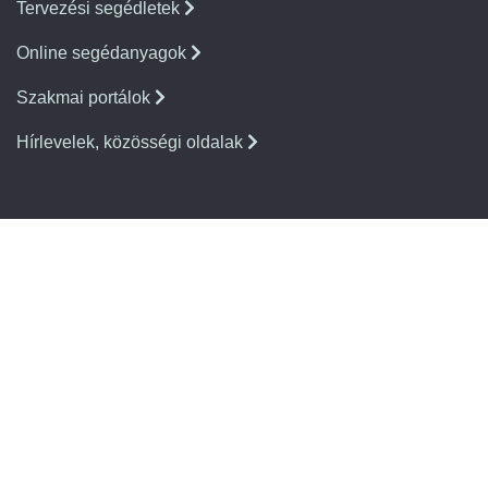
Tervezési segédletek
Online segédanyagok
Szakmai portálok
Hírlevelek, közösségi oldalak