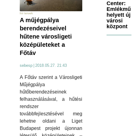
Center:
Emlékmű
hír tervek
helyett új
A műjégpálya
városi
központ
berendezéseivel
hűtene városligeti
középületeket a
Főtáv
sebesp
|
2018.05.27. 21:43
A Főtáv szerint a Városligeti
Műjégpálya
hűtőberendezéseinek
felhasználásával, a hűtési
rendszer
továbbfejlesztésével meg
lehetne oldani a Liget
Budapest projekt újonnan
létesülő középületeinek –