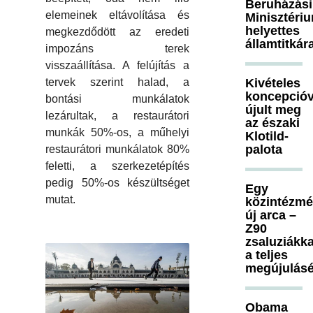
Beruházási
elemeinek eltávolítása és
Minisztéri
helyettes
megkezdődött az eredeti
államtitkár
impozáns terek
visszaállítása. A felújítás a
tervek szerint halad, a
Kivételes
koncepcióv
bontási munkálatok
újult meg
lezárultak, a restaurátori
az északi
munkák 50%-os, a műhelyi
Klotild-
palota
restaurátori munkálatok 80%
feletti, a szerkezetépítés
pedig 50%-os készültséget
Egy
mutat.
közintézm
új arca –
Z90
zsaluziákka
a teljes
megújulásé
Obama