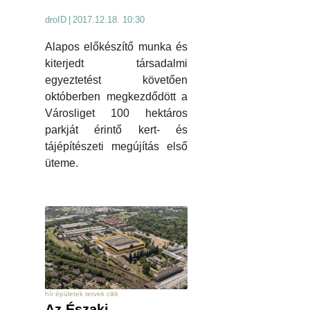
droID
|
2017.12.18. 10:30
Alapos előkészítő munka és
kiterjedt társadalmi
egyeztetést követően
októberben megkezdődött a
Városliget 100 hektáros
parkját érintő kert- és
tájépítészeti megújítás első
üteme.
hír épületek tervek cikk
Az Északi