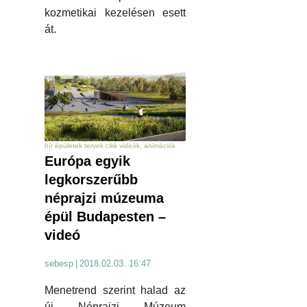
kozmetikai kezelésen esett
át.
hír épületek tervek cikk videók, animációk
Európa egyik
legkorszerűbb
néprajzi múzeuma
épül Budapesten –
videó
sebesp
|
2018.02.03. 16:47
Menetrend szerint halad az
új Néprajzi Múzeum