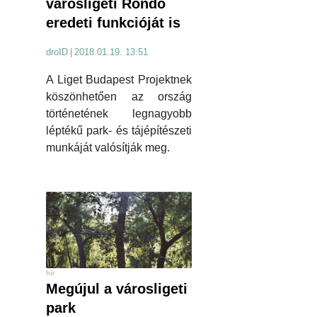
városligeti Rondó
eredeti funkcióját is
droID
|
2018.01.19. 13:51
A Liget Budapest Projektnek
köszönhetően az ország
történetének legnagyobb
léptékű park- és tájépítészeti
munkáját valósítják meg.
hír
Megújul a városligeti
park