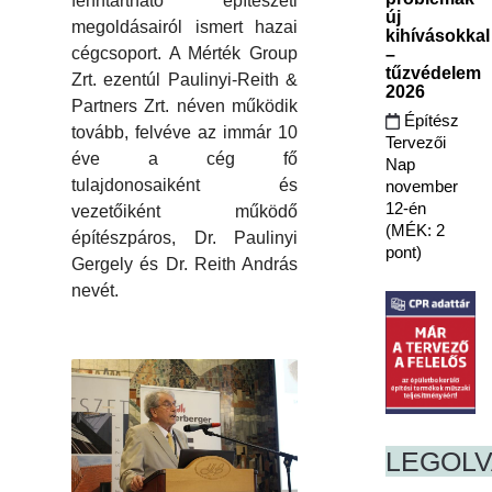
fenntartható építészeti
új
megoldásairól ismert hazai
kihívásokkal
cégcsoport. A Mérték Group
–
tűzvédelem
Zrt. ezentúl Paulinyi-Reith &
2026
Partners Zrt. néven működik
Építész
tovább, felvéve az immár 10
Tervezői
éve a cég fő
Nap
tulajdonosaiként és
november
12-én
vezetőiként működő
(MÉK: 2
építészpáros, Dr. Paulinyi
pont)
Gergely és Dr. Reith András
nevét.
LEGOL