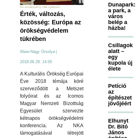
Dunapark:
hír rendezvény cikk exkluzív
a park, a
Érték, változás,
város
közösség: Európa az
belép a
házba!
örökségvédelem
tükrében
Csillagok
alatt –
Ware-Nagy Orsolya
|
egy
2018.06.28. 14:05
kupola új
élete
A Kulturális Örökség Európai
Éve 2018 témája köré
Petíció
szerveződött a Metszet
az
folyóirat és az Icomos
építészet
jövőjéért
Magyar Nemzeti Bizottság
Egyesület szervezte
kétnapos örökségvédelmi
Elhunyt
konferencia. Az NKA
Dr. Bitó
János
támogatásával létrejött