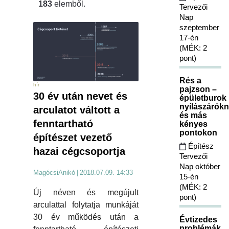
183
elemből.
Tervezői
Nap
szeptember
17-én
(MÉK: 2
pont)
Rés a
hír
pajzson –
30 év után nevet és
épületburok
nyílászárókn
arculatot váltott a
és más
fenntartható
kényes
pontokon
építészet vezető
Építész
hazai cégcsoportja
Tervezői
Nap október
MagócsiAnikó
|
2018.07.09. 14:33
15-én
(MÉK: 2
Új néven és megújult
pont)
arculattal folytatja munkáját
30 év működés után a
Évtizedes
problémák