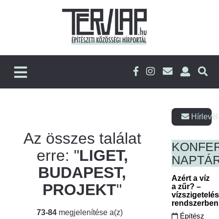
Hírlevél
Az összes találat
KONFE
erre: "
LIGET,
NAPTÁ
BUDAPEST,
Azért a víz
PROJEKT
"
a zűr? –
vízszigetelé
rendszerbe
73-84
megjelenítése a(z)
Építész