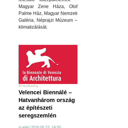
Magyar Zene Háza, Olof
Palme Ház, Magyar Nemzeti
Galéria, Néprajzi Múzeum –
klimatizálását.
hír rendezvény
Velencei Biennálé –
Hatvanhárom ország
az építészeti
seregszemlén
d.adel
|
2018.05.23. 14:55