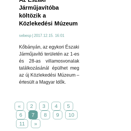
Járműjavítóba
költözik a
Közlekedési Múzeum
sebesp
|
2017.12.15. 16:01
Kőbányán, az egykori Északi
Járműjavító területén az 1-es
és 28-as villamosvonalak
találkozásánál épülhet meg
az új Közlekedési Múzeum –
értesült a Magyar Idők.
«
2
3
4
5
6
7
8
9
10
11
»