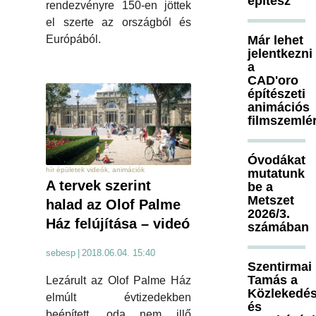
építész
rendezvényre 150-en jöttek
el szerte az országból és
Már lehet
Európából.
jelentkezni
a
CAD'oro
építészeti
animációs
filmszemlé
Óvodákat
hír épületek videók, animációk
mutatunk
A tervek szerint
be a
Metszet
halad az Olof Palme
2026/3.
Ház felújítása – videó
számában
sebesp
|
2018.06.04. 15:40
Szentirmai
Tamás a
Lezárult az Olof Palme Ház
Közlekedés
elmúlt évtizedekben
és
beépített, oda nem illő